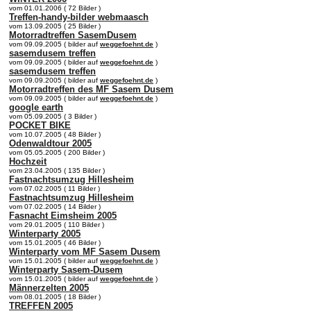
vom 01.01.2006 ( 72 Bilder )
Treffen-handy-bilder webmaasch
vom 13.09.2005 ( 25 Bilder )
Motorradtreffen SasemDusem
vom 09.09.2005 ( bilder auf
weggefoehnt.de
)
sasemdusem treffen
vom 09.09.2005 ( bilder auf
weggefoehnt.de
)
sasemdusem treffen
vom 09.09.2005 ( bilder auf
weggefoehnt.de
)
Motorradtreffen des MF Sasem Dusem
vom 09.09.2005 ( bilder auf
weggefoehnt.de
)
google earth
vom 05.09.2005 ( 3 Bilder )
POCKET BIKE
vom 10.07.2005 ( 48 Bilder )
Odenwaldtour 2005
vom 05.05.2005 ( 200 Bilder )
Hochzeit
vom 23.04.2005 ( 135 Bilder )
Fastnachtsumzug Hillesheim
vom 07.02.2005 ( 11 Bilder )
Fastnachtsumzug Hillesheim
vom 07.02.2005 ( 14 Bilder )
Fasnacht Eimsheim 2005
vom 29.01.2005 ( 110 Bilder )
Winterparty 2005
vom 15.01.2005 ( 46 Bilder )
Winterparty vom MF Sasem Dusem
vom 15.01.2005 ( bilder auf
weggefoehnt.de
)
Winterparty Sasem-Dusem
vom 15.01.2005 ( bilder auf
weggefoehnt.de
)
Männerzelten 2005
vom 08.01.2005 ( 18 Bilder )
TREFFEN 2005