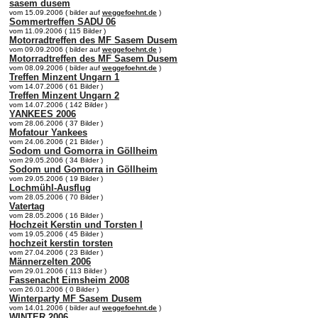
sasem dusem
vom 15.09.2006 ( bilder auf
weggefoehnt.de
)
Sommertreffen SADU 06
vom 11.09.2006 ( 115 Bilder )
Motorradtreffen des MF Sasem Dusem
vom 09.09.2006 ( bilder auf
weggefoehnt.de
)
Motorradtreffen des MF Sasem Dusem
vom 08.09.2006 ( bilder auf
weggefoehnt.de
)
Treffen Minzent Ungarn 1
vom 14.07.2006 ( 61 Bilder )
Treffen Minzent Ungarn 2
vom 14.07.2006 ( 142 Bilder )
YANKEES 2006
vom 28.06.2006 ( 37 Bilder )
Mofatour Yankees
vom 24.06.2006 ( 21 Bilder )
Sodom und Gomorra in Göllheim
vom 29.05.2006 ( 34 Bilder )
Sodom und Gomorra in Göllheim
vom 29.05.2006 ( 19 Bilder )
Lochmühl-Ausflug
vom 28.05.2006 ( 70 Bilder )
Vatertag
vom 28.05.2006 ( 16 Bilder )
Hochzeit Kerstin und Torsten I
vom 19.05.2006 ( 45 Bilder )
hochzeit kerstin torsten
vom 27.04.2006 ( 23 Bilder )
Männerzelten 2006
vom 29.01.2006 ( 113 Bilder )
Fassenacht Eimsheim 2008
vom 26.01.2006 ( 0 Bilder )
Winterparty MF Sasem Dusem
vom 14.01.2006 ( bilder auf
weggefoehnt.de
)
WINTER 2006