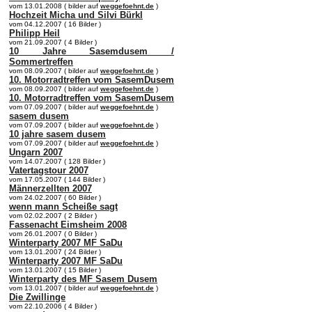
vom 13.01.2008 ( bilder auf
weggefoehnt.de
)
Hochzeit Micha und Silvi Bürkl
vom 04.12.2007 ( 16 Bilder )
Philipp Heil
vom 21.09.2007 ( 4 Bilder )
10 Jahre Sasemdusem /
Sommertreffen
vom 08.09.2007 ( bilder auf
weggefoehnt.de
)
10. Motorradtreffen vom SasemDusem
vom 08.09.2007 ( bilder auf
weggefoehnt.de
)
10. Motorradtreffen vom SasemDusem
vom 07.09.2007 ( bilder auf
weggefoehnt.de
)
sasem dusem
vom 07.09.2007 ( bilder auf
weggefoehnt.de
)
10 jahre sasem dusem
vom 07.09.2007 ( bilder auf
weggefoehnt.de
)
Ungarn 2007
vom 14.07.2007 ( 128 Bilder )
Vatertagstour 2007
vom 17.05.2007 ( 144 Bilder )
Männerzellten 2007
vom 24.02.2007 ( 60 Bilder )
wenn mann Scheiße sagt
vom 02.02.2007 ( 2 Bilder )
Fassenacht Eimsheim 2008
vom 26.01.2007 ( 0 Bilder )
Winterparty 2007 MF SaDu
vom 13.01.2007 ( 24 Bilder )
Winterparty 2007 MF SaDu
vom 13.01.2007 ( 15 Bilder )
Winterparty des MF Sasem Dusem
vom 13.01.2007 ( bilder auf
weggefoehnt.de
)
Die Zwillinge
vom 22.10.2006 ( 4 Bilder )