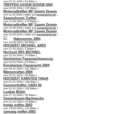
vom 01.01.2005 ( 52 Bilder )
TREFFEN SASEM DUSEM 2004
vom 19.09.2004 ( 105 Bilder )
Motorradtreffen MF Sasem Dusem
vom 11.09.2004 ( bilder auf
weggefoehnt.de
)
Sasemdusem Treffen
vom 10.09.2004 ( 178 Bilder )
Motorradtreffen MF Sasem Dusem
vom 10.09.2004 ( bilder auf
weggefoehnt.de
)
Motorradtreffen MF Sasem Dusem
vom 10.09.2004 ( bilder auf
weggefoehnt.de
)
Hakorennen 2004
vom 14.08.2004 ( 98 Bilder )
HOCHZEIT MICHAEL &IRIS
vom 27.04.2004 ( 2 Bilder )
Hochzeit IRIS MICHAEL
vom 25.04.2004 ( 70 Bilder )
Dienheimer Fassenachtsumzug
vom 24.02.2004 ( 28 Bilder )
Eimsheimer Fassenacht 2004
vom 09.02.2004 ( 161 Bilder )
Männerzelten 2004
vom 25.01.2004 ( 50 Bilder )
HOCHZEIT KARSTEN TANJA
vom 01.01.2004 ( 189 Bilder )
Sommertreffen SADU 06
vom 01.01.2004 ( 156 Bilder )
Lustige Bilder
vom 27.10.2003 ( 36 Bilder )
Sasemdusem-Nachwuchs
vom 12.10.2003 ( 10 Bilder )
freitag treffen 2003
vom 18.09.2003 ( 116 Bilder )
samstag treffen 2003