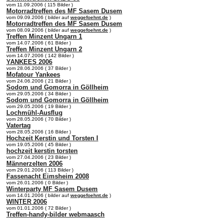
vom 11.09.2006 ( 115 Bilder )
Motorradtreffen des MF Sasem Dusem
vom 09.09.2006 ( bilder auf
weggefoehnt.de
)
Motorradtreffen des MF Sasem Dusem
vom 08.09.2006 ( bilder auf
weggefoehnt.de
)
Treffen Minzent Ungarn 1
vom 14.07.2006 ( 61 Bilder )
Treffen Minzent Ungarn 2
vom 14.07.2006 ( 142 Bilder )
YANKEES 2006
vom 28.06.2006 ( 37 Bilder )
Mofatour Yankees
vom 24.06.2006 ( 21 Bilder )
Sodom und Gomorra in Göllheim
vom 29.05.2006 ( 34 Bilder )
Sodom und Gomorra in Göllheim
vom 29.05.2006 ( 19 Bilder )
Lochmühl-Ausflug
vom 28.05.2006 ( 70 Bilder )
Vatertag
vom 28.05.2006 ( 16 Bilder )
Hochzeit Kerstin und Torsten I
vom 19.05.2006 ( 45 Bilder )
hochzeit kerstin torsten
vom 27.04.2006 ( 23 Bilder )
Männerzelten 2006
vom 29.01.2006 ( 113 Bilder )
Fassenacht Eimsheim 2008
vom 26.01.2006 ( 0 Bilder )
Winterparty MF Sasem Dusem
vom 14.01.2006 ( bilder auf
weggefoehnt.de
)
WINTER 2006
vom 01.01.2006 ( 72 Bilder )
Treffen-handy-bilder webmaasch