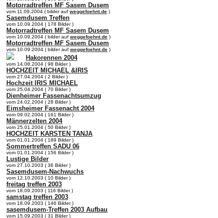
Motorradtreffen MF Sasem Dusem
vom 11.09.2004 ( bilder auf
weggefoehnt.de
)
Sasemdusem Treffen
vom 10.09.2004 ( 178 Bilder )
Motorradtreffen MF Sasem Dusem
vom 10.09.2004 ( bilder auf
weggefoehnt.de
)
Motorradtreffen MF Sasem Dusem
vom 10.09.2004 ( bilder auf
weggefoehnt.de
)
Hakorennen 2004
vom 14.08.2004 ( 98 Bilder )
HOCHZEIT MICHAEL &IRIS
vom 27.04.2004 ( 2 Bilder )
Hochzeit IRIS MICHAEL
vom 25.04.2004 ( 70 Bilder )
Dienheimer Fassenachtsumzug
vom 24.02.2004 ( 28 Bilder )
Eimsheimer Fassenacht 2004
vom 09.02.2004 ( 161 Bilder )
Männerzelten 2004
vom 25.01.2004 ( 50 Bilder )
HOCHZEIT KARSTEN TANJA
vom 01.01.2004 ( 189 Bilder )
Sommertreffen SADU 06
vom 01.01.2004 ( 156 Bilder )
Lustige Bilder
vom 27.10.2003 ( 36 Bilder )
Sasemdusem-Nachwuchs
vom 12.10.2003 ( 10 Bilder )
freitag treffen 2003
vom 18.09.2003 ( 116 Bilder )
samstag treffen 2003
vom 18.09.2003 ( 146 Bilder )
sasemdusem-Treffen 2003 Aufbau
vom 15.09.2003 ( 31 Bilder )