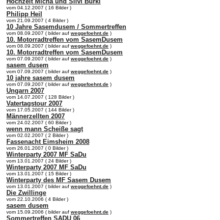
Hochzeit Micha und Silvi Bürkl
vom 04.12.2007 ( 16 Bilder )
Philipp Heil
vom 21.09.2007 ( 4 Bilder )
10 Jahre Sasemdusem / Sommertreffen
vom 08.09.2007 ( bilder auf
weggefoehnt.de
)
10. Motorradtreffen vom SasemDusem
vom 08.09.2007 ( bilder auf
weggefoehnt.de
)
10. Motorradtreffen vom SasemDusem
vom 07.09.2007 ( bilder auf
weggefoehnt.de
)
sasem dusem
vom 07.09.2007 ( bilder auf
weggefoehnt.de
)
10 jahre sasem dusem
vom 07.09.2007 ( bilder auf
weggefoehnt.de
)
Ungarn 2007
vom 14.07.2007 ( 128 Bilder )
Vatertagstour 2007
vom 17.05.2007 ( 144 Bilder )
Männerzellten 2007
vom 24.02.2007 ( 60 Bilder )
wenn mann Scheiße sagt
vom 02.02.2007 ( 2 Bilder )
Fassenacht Eimsheim 2008
vom 26.01.2007 ( 0 Bilder )
Winterparty 2007 MF SaDu
vom 13.01.2007 ( 24 Bilder )
Winterparty 2007 MF SaDu
vom 13.01.2007 ( 15 Bilder )
Winterparty des MF Sasem Dusem
vom 13.01.2007 ( bilder auf
weggefoehnt.de
)
Die Zwillinge
vom 22.10.2006 ( 4 Bilder )
sasem dusem
vom 15.09.2006 ( bilder auf
weggefoehnt.de
)
Sommertreffen SADU 06