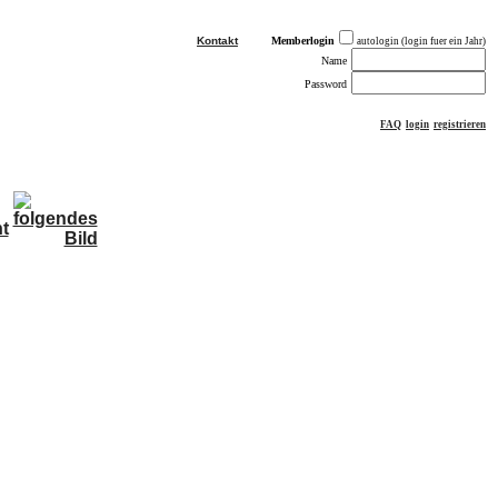
Kontakt
Memberlogin
autologin (login fuer ein Jahr)
Name
Password
FAQ
login
registrieren
ästebuch
sonstiges
Impressum