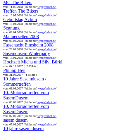
MC The Bikers
vom 11.05.2008 ( bilder auf
weggefoehnt.de
)
Treffen The Bikers
vom 10.05.2008 ( bilder auf
weggefoehnt.de
)
Geburtstag Achim
vom 18.04.2008 ( bilder auf
weggefoehnt.de
)
Segnung
vom 08.04.2008 ( bilder auf
weggefoehnt.de
)
Männerzelten 2008
vom 09.02.2008 ( bilder auf
weggefoehnt.de
)
Fassenacht Eimsheim 2008
vom 29.01.2008 ( bilder auf
weggefoehnt.de
)
Sasemdusem Winterparty
vom 13.01.2008 ( bilder auf
weggefoehnt.de
)
Hochzeit Micha und Silvi Bürkl
vom 04.12.2007 ( 16 Bilder )
Philipp Heil
vom 21.09.2007 ( 4 Bilder )
10 Jahre Sasemdusem /
Sommertreffen
vom 08.09.2007 ( bilder auf
weggefoehnt.de
)
10. Motorradtreffen vom
SasemDusem
vom 08.09.2007 ( bilder auf
weggefoehnt.de
)
10. Motorradtreffen vom
SasemDusem
vom 07.09.2007 ( bilder auf
weggefoehnt.de
)
sasem dusem
vom 07.09.2007 ( bilder auf
weggefoehnt.de
)
10 jahre sasem dusem