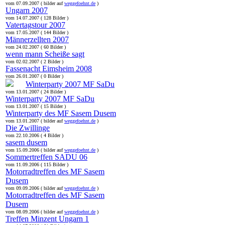
vom 07.09.2007 ( bilder auf
weggefoehnt.de
)
Ungarn 2007
vom 14.07.2007 ( 128 Bilder )
Vatertagstour 2007
vom 17.05.2007 ( 144 Bilder )
Männerzellten 2007
vom 24.02.2007 ( 60 Bilder )
wenn mann Scheiße sagt
vom 02.02.2007 ( 2 Bilder )
Fassenacht Eimsheim 2008
vom 26.01.2007 ( 0 Bilder )
Winterparty 2007 MF SaDu
vom 13.01.2007 ( 24 Bilder )
Winterparty 2007 MF SaDu
vom 13.01.2007 ( 15 Bilder )
Winterparty des MF Sasem Dusem
vom 13.01.2007 ( bilder auf
weggefoehnt.de
)
Die Zwillinge
vom 22.10.2006 ( 4 Bilder )
sasem dusem
vom 15.09.2006 ( bilder auf
weggefoehnt.de
)
Sommertreffen SADU 06
vom 11.09.2006 ( 115 Bilder )
Motorradtreffen des MF Sasem
Dusem
vom 09.09.2006 ( bilder auf
weggefoehnt.de
)
Motorradtreffen des MF Sasem
Dusem
vom 08.09.2006 ( bilder auf
weggefoehnt.de
)
Treffen Minzent Ungarn 1