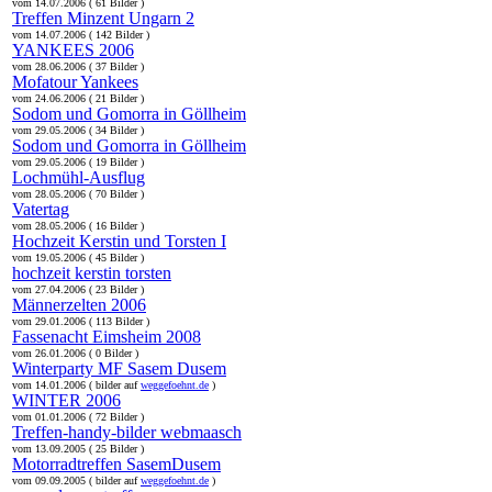
vom 14.07.2006 ( 61 Bilder )
Treffen Minzent Ungarn 2
vom 14.07.2006 ( 142 Bilder )
YANKEES 2006
vom 28.06.2006 ( 37 Bilder )
Mofatour Yankees
vom 24.06.2006 ( 21 Bilder )
Sodom und Gomorra in Göllheim
vom 29.05.2006 ( 34 Bilder )
Sodom und Gomorra in Göllheim
vom 29.05.2006 ( 19 Bilder )
Lochmühl-Ausflug
vom 28.05.2006 ( 70 Bilder )
Vatertag
vom 28.05.2006 ( 16 Bilder )
Hochzeit Kerstin und Torsten I
vom 19.05.2006 ( 45 Bilder )
hochzeit kerstin torsten
vom 27.04.2006 ( 23 Bilder )
Männerzelten 2006
vom 29.01.2006 ( 113 Bilder )
Fassenacht Eimsheim 2008
vom 26.01.2006 ( 0 Bilder )
Winterparty MF Sasem Dusem
vom 14.01.2006 ( bilder auf
weggefoehnt.de
)
WINTER 2006
vom 01.01.2006 ( 72 Bilder )
Treffen-handy-bilder webmaasch
vom 13.09.2005 ( 25 Bilder )
Motorradtreffen SasemDusem
vom 09.09.2005 ( bilder auf
weggefoehnt.de
)