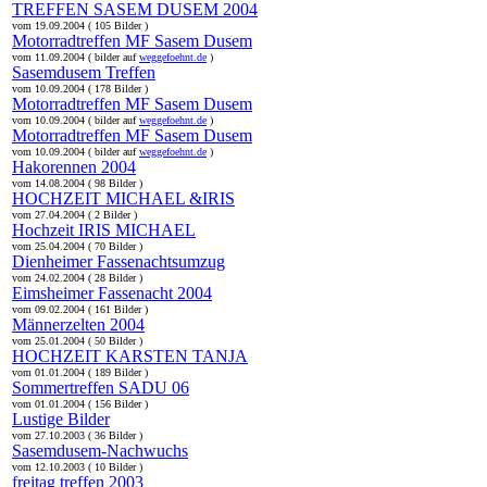
TREFFEN SASEM DUSEM 2004
vom 19.09.2004 ( 105 Bilder )
Motorradtreffen MF Sasem Dusem
vom 11.09.2004 ( bilder auf
weggefoehnt.de
)
Sasemdusem Treffen
vom 10.09.2004 ( 178 Bilder )
Motorradtreffen MF Sasem Dusem
vom 10.09.2004 ( bilder auf
weggefoehnt.de
)
Motorradtreffen MF Sasem Dusem
vom 10.09.2004 ( bilder auf
weggefoehnt.de
)
Hakorennen 2004
vom 14.08.2004 ( 98 Bilder )
HOCHZEIT MICHAEL &IRIS
vom 27.04.2004 ( 2 Bilder )
Hochzeit IRIS MICHAEL
vom 25.04.2004 ( 70 Bilder )
Dienheimer Fassenachtsumzug
vom 24.02.2004 ( 28 Bilder )
Eimsheimer Fassenacht 2004
vom 09.02.2004 ( 161 Bilder )
Männerzelten 2004
vom 25.01.2004 ( 50 Bilder )
HOCHZEIT KARSTEN TANJA
vom 01.01.2004 ( 189 Bilder )
Sommertreffen SADU 06
vom 01.01.2004 ( 156 Bilder )
Lustige Bilder
vom 27.10.2003 ( 36 Bilder )
Sasemdusem-Nachwuchs
vom 12.10.2003 ( 10 Bilder )
freitag treffen 2003