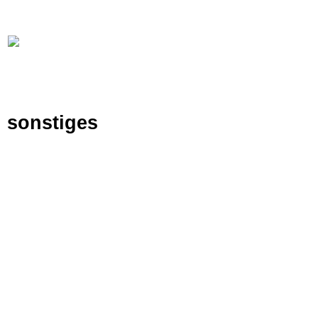
online:
home
Historie
Mitglieder
Bilder
sonstiges