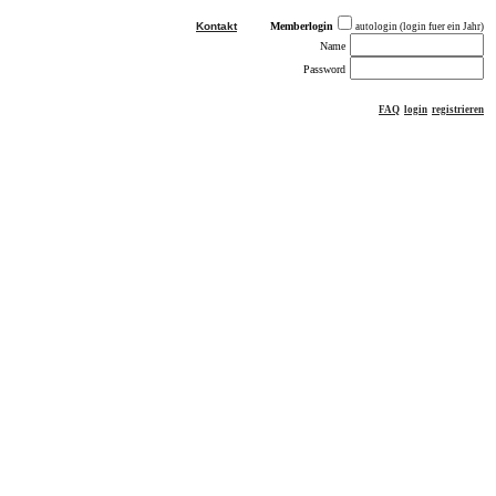
Kontakt
Memberlogin
autologin (login fuer ein Jahr)
Name
Password
FAQ
login
registrieren
ästebuch
sonstiges
Impressum