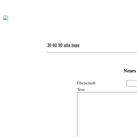
online:
home
Historie
Mitglieder
Bilder
Anfahrt
Term
30
60
90
alle tage
Neues
Überschrift:
Text: