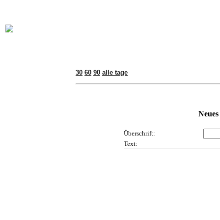
online:
home
Historie
Mitglieder
Bilder
Anfahrt
Term
30
60
90
alle tage
Neues
Überschrift:
Text: