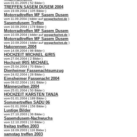
vom 01.01.2005 ( 52 Bilder )
TREFFEN SASEM DUSEM 2004
vom 19.09.2004 ( 105 Bilder )
Motorradtreffen MF Sasem Dusem
vom 11.09.2004 ( bilder auf
weggefoehnt.de
)
Sasemdusem Treffen
vom 10.09.2004 ( 178 Bilder )
Motorradtreffen MF Sasem Dusem
vom 10.09.2004 ( bilder auf
weggefoehnt.de
)
Motorradtreffen MF Sasem Dusem
vom 10.09.2004 ( bilder auf
weggefoehnt.de
)
Hakorennen 2004
vom 14.08.2004 ( 98 Bilder )
HOCHZEIT MICHAEL &IRIS
vom 27.04.2004 ( 2 Bilder )
Hochzeit IRIS MICHAEL
vom 25.04.2004 ( 70 Bilder )
Dienheimer Fassenachtsumzug
vom 24.02.2004 ( 28 Bilder )
Eimsheimer Fassenacht 2004
vom 09.02.2004 ( 161 Bilder )
Männerzelten 2004
vom 25.01.2004 ( 50 Bilder )
HOCHZEIT KARSTEN TANJA
vom 01.01.2004 ( 189 Bilder )
Sommertreffen SADU 06
vom 01.01.2004 ( 156 Bilder )
Lustige Bilder
vom 27.10.2003 ( 36 Bilder )
Sasemdusem-Nachwuchs
vom 12.10.2003 ( 10 Bilder )
freitag treffen 2003
vom 18.09.2003 ( 116 Bilder )
samstag treffen 2003