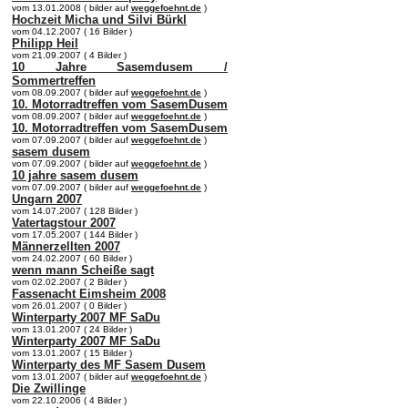
vom 13.01.2008 ( bilder auf
weggefoehnt.de
)
Hochzeit Micha und Silvi Bürkl
vom 04.12.2007 ( 16 Bilder )
Philipp Heil
vom 21.09.2007 ( 4 Bilder )
10 Jahre Sasemdusem /
Sommertreffen
vom 08.09.2007 ( bilder auf
weggefoehnt.de
)
10. Motorradtreffen vom SasemDusem
vom 08.09.2007 ( bilder auf
weggefoehnt.de
)
10. Motorradtreffen vom SasemDusem
vom 07.09.2007 ( bilder auf
weggefoehnt.de
)
sasem dusem
vom 07.09.2007 ( bilder auf
weggefoehnt.de
)
10 jahre sasem dusem
vom 07.09.2007 ( bilder auf
weggefoehnt.de
)
Ungarn 2007
vom 14.07.2007 ( 128 Bilder )
Vatertagstour 2007
vom 17.05.2007 ( 144 Bilder )
Männerzellten 2007
vom 24.02.2007 ( 60 Bilder )
wenn mann Scheiße sagt
vom 02.02.2007 ( 2 Bilder )
Fassenacht Eimsheim 2008
vom 26.01.2007 ( 0 Bilder )
Winterparty 2007 MF SaDu
vom 13.01.2007 ( 24 Bilder )
Winterparty 2007 MF SaDu
vom 13.01.2007 ( 15 Bilder )
Winterparty des MF Sasem Dusem
vom 13.01.2007 ( bilder auf
weggefoehnt.de
)
Die Zwillinge
vom 22.10.2006 ( 4 Bilder )