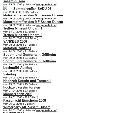
sasem dusem
vom 15.09.2006 ( bilder auf
weggefoehnt.de
)
Sommertreffen SADU 06
vom 11.09.2006 ( 115 Bilder )
Motorradtreffen des MF Sasem Dusem
vom 09.09.2006 ( bilder auf
weggefoehnt.de
)
Motorradtreffen des MF Sasem Dusem
vom 08.09.2006 ( bilder auf
weggefoehnt.de
)
Treffen Minzent Ungarn 1
vom 14.07.2006 ( 61 Bilder )
Treffen Minzent Ungarn 2
vom 14.07.2006 ( 142 Bilder )
YANKEES 2006
vom 28.06.2006 ( 37 Bilder )
Mofatour Yankees
vom 24.06.2006 ( 21 Bilder )
Sodom und Gomorra in Göllheim
vom 29.05.2006 ( 34 Bilder )
Sodom und Gomorra in Göllheim
vom 29.05.2006 ( 19 Bilder )
Lochmühl-Ausflug
vom 28.05.2006 ( 70 Bilder )
Vatertag
vom 28.05.2006 ( 16 Bilder )
Hochzeit Kerstin und Torsten I
vom 19.05.2006 ( 45 Bilder )
hochzeit kerstin torsten
vom 27.04.2006 ( 23 Bilder )
Männerzelten 2006
vom 29.01.2006 ( 113 Bilder )
Fassenacht Eimsheim 2008
vom 26.01.2006 ( 0 Bilder )
Winterparty MF Sasem Dusem
vom 14.01.2006 ( bilder auf
weggefoehnt.de
)