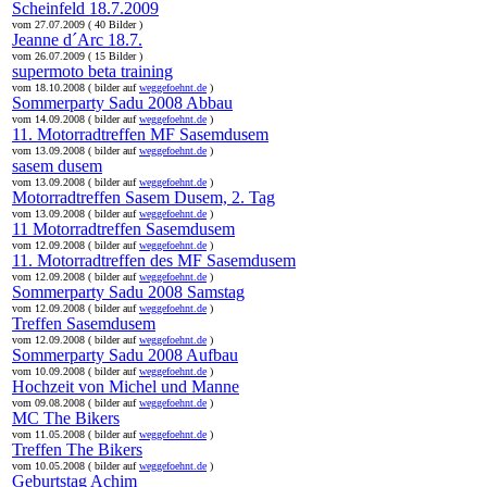
Scheinfeld 18.7.2009
vom 27.07.2009 ( 40 Bilder )
Jeanne d´Arc 18.7.
vom 26.07.2009 ( 15 Bilder )
supermoto beta training
vom 18.10.2008 ( bilder auf
weggefoehnt.de
)
Sommerparty Sadu 2008 Abbau
vom 14.09.2008 ( bilder auf
weggefoehnt.de
)
11. Motorradtreffen MF Sasemdusem
vom 13.09.2008 ( bilder auf
weggefoehnt.de
)
sasem dusem
vom 13.09.2008 ( bilder auf
weggefoehnt.de
)
Motorradtreffen Sasem Dusem, 2. Tag
vom 13.09.2008 ( bilder auf
weggefoehnt.de
)
11 Motorradtreffen Sasemdusem
vom 12.09.2008 ( bilder auf
weggefoehnt.de
)
11. Motorradtreffen des MF Sasemdusem
vom 12.09.2008 ( bilder auf
weggefoehnt.de
)
Sommerparty Sadu 2008 Samstag
vom 12.09.2008 ( bilder auf
weggefoehnt.de
)
Treffen Sasemdusem
vom 12.09.2008 ( bilder auf
weggefoehnt.de
)
Sommerparty Sadu 2008 Aufbau
vom 10.09.2008 ( bilder auf
weggefoehnt.de
)
Hochzeit von Michel und Manne
vom 09.08.2008 ( bilder auf
weggefoehnt.de
)
MC The Bikers
vom 11.05.2008 ( bilder auf
weggefoehnt.de
)
Treffen The Bikers
vom 10.05.2008 ( bilder auf
weggefoehnt.de
)
Geburtstag Achim