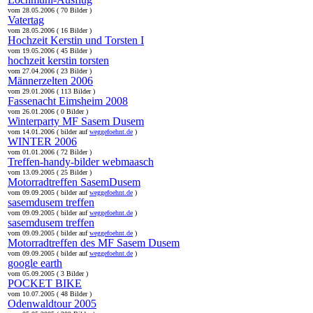
vom 28.05.2006 ( 70 Bilder )
Vatertag
vom 28.05.2006 ( 16 Bilder )
Hochzeit Kerstin und Torsten I
vom 19.05.2006 ( 45 Bilder )
hochzeit kerstin torsten
vom 27.04.2006 ( 23 Bilder )
Männerzelten 2006
vom 29.01.2006 ( 113 Bilder )
Fassenacht Eimsheim 2008
vom 26.01.2006 ( 0 Bilder )
Winterparty MF Sasem Dusem
vom 14.01.2006 ( bilder auf
weggefoehnt.de
)
WINTER 2006
vom 01.01.2006 ( 72 Bilder )
Treffen-handy-bilder webmaasch
vom 13.09.2005 ( 25 Bilder )
Motorradtreffen SasemDusem
vom 09.09.2005 ( bilder auf
weggefoehnt.de
)
sasemdusem treffen
vom 09.09.2005 ( bilder auf
weggefoehnt.de
)
sasemdusem treffen
vom 09.09.2005 ( bilder auf
weggefoehnt.de
)
Motorradtreffen des MF Sasem Dusem
vom 09.09.2005 ( bilder auf
weggefoehnt.de
)
google earth
vom 05.09.2005 ( 3 Bilder )
POCKET BIKE
vom 10.07.2005 ( 48 Bilder )
Odenwaldtour 2005