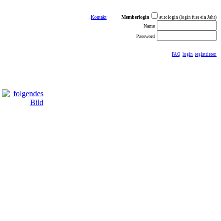
Kontakt
Memberlogin
autologin (login fuer ein Jahr)
Name
Password
FAQ
login
registrieren
ästebuch
sonstiges
Impressum