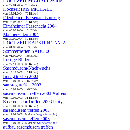
HOCHZEIT MICHAEL &IRIS
vom 27.04.2004 ( 2 Bilder )
Hochzeit IRIS MICHAEL
vom 25.04.2004 ( 70 Bilder )
Dienheimer Fassenachtsumzug
vom 24.02.2004 ( 28 Bilder )
Eimsheimer Fassenacht 2004
vom 09.02.2004 ( 161 Bilder )
Männerzelten 2004
vom 25.01.2004 ( 50 Bilder )
HOCHZEIT KARSTEN TANJA
vom 01.01.2004 ( 189 Bilder )
Sommertreffen SADU 06
vom 01.01.2004 ( 156 Bilder )
Lustige Bilder
vom 27.10.2003 ( 36 Bilder )
Sasemdusem-Nachwuchs
vom 12.10.2003 ( 10 Bilder )
freitag treffen 2003
vom 18.09.2003 ( 116 Bilder )
samstag treffen 2003
vom 18.09.2003 ( 146 Bilder )
sasemdusem-Treffen 2003 Aufbau
vom 15.09.2003 ( 31 Bilder )
Sasemdusem Treffen 2003 Party
vom 15.09.2003 ( 65 Bilder )
sasemdusem treffen 2003
vom 13.09.2003 ( bilder auf
weggefoehnt.de
)
sasemdusem treffen 2003
vom 12.09.2003 ( bilder auf
weggefoehnt.de
)
aufbau sasemdusem treffen