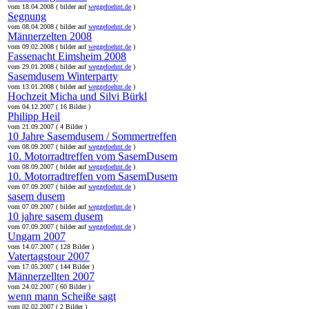
vom 18.04.2008 ( bilder auf
weggefoehnt.de
)
Segnung
vom 08.04.2008 ( bilder auf
weggefoehnt.de
)
Männerzelten 2008
vom 09.02.2008 ( bilder auf
weggefoehnt.de
)
Fassenacht Eimsheim 2008
vom 29.01.2008 ( bilder auf
weggefoehnt.de
)
Sasemdusem Winterparty
vom 13.01.2008 ( bilder auf
weggefoehnt.de
)
Hochzeit Micha und Silvi Bürkl
vom 04.12.2007 ( 16 Bilder )
Philipp Heil
vom 21.09.2007 ( 4 Bilder )
10 Jahre Sasemdusem / Sommertreffen
vom 08.09.2007 ( bilder auf
weggefoehnt.de
)
10. Motorradtreffen vom SasemDusem
vom 08.09.2007 ( bilder auf
weggefoehnt.de
)
10. Motorradtreffen vom SasemDusem
vom 07.09.2007 ( bilder auf
weggefoehnt.de
)
sasem dusem
vom 07.09.2007 ( bilder auf
weggefoehnt.de
)
10 jahre sasem dusem
vom 07.09.2007 ( bilder auf
weggefoehnt.de
)
Ungarn 2007
vom 14.07.2007 ( 128 Bilder )
Vatertagstour 2007
vom 17.05.2007 ( 144 Bilder )
Männerzellten 2007
vom 24.02.2007 ( 60 Bilder )
wenn mann Scheiße sagt
vom 02.02.2007 ( 2 Bilder )