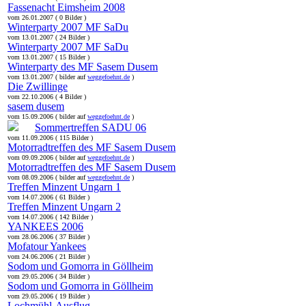
Fassenacht Eimsheim 2008
vom 26.01.2007 ( 0 Bilder )
Winterparty 2007 MF SaDu
vom 13.01.2007 ( 24 Bilder )
Winterparty 2007 MF SaDu
vom 13.01.2007 ( 15 Bilder )
Winterparty des MF Sasem Dusem
vom 13.01.2007 ( bilder auf
weggefoehnt.de
)
Die Zwillinge
vom 22.10.2006 ( 4 Bilder )
sasem dusem
vom 15.09.2006 ( bilder auf
weggefoehnt.de
)
Sommertreffen SADU 06
vom 11.09.2006 ( 115 Bilder )
Motorradtreffen des MF Sasem Dusem
vom 09.09.2006 ( bilder auf
weggefoehnt.de
)
Motorradtreffen des MF Sasem Dusem
vom 08.09.2006 ( bilder auf
weggefoehnt.de
)
Treffen Minzent Ungarn 1
vom 14.07.2006 ( 61 Bilder )
Treffen Minzent Ungarn 2
vom 14.07.2006 ( 142 Bilder )
YANKEES 2006
vom 28.06.2006 ( 37 Bilder )
Mofatour Yankees
vom 24.06.2006 ( 21 Bilder )
Sodom und Gomorra in Göllheim
vom 29.05.2006 ( 34 Bilder )
Sodom und Gomorra in Göllheim
vom 29.05.2006 ( 19 Bilder )
Lochmühl-Ausflug