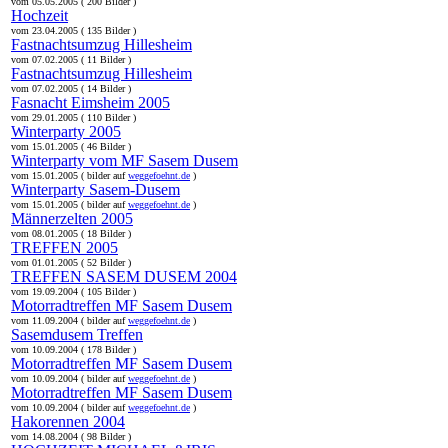
vom 05.05.2005 ( 200 Bilder )
Hochzeit
vom 23.04.2005 ( 135 Bilder )
Fastnachtsumzug Hillesheim
vom 07.02.2005 ( 11 Bilder )
Fastnachtsumzug Hillesheim
vom 07.02.2005 ( 14 Bilder )
Fasnacht Eimsheim 2005
vom 29.01.2005 ( 110 Bilder )
Winterparty 2005
vom 15.01.2005 ( 46 Bilder )
Winterparty vom MF Sasem Dusem
vom 15.01.2005 ( bilder auf
weggefoehnt.de
)
Winterparty Sasem-Dusem
vom 15.01.2005 ( bilder auf
weggefoehnt.de
)
Männerzelten 2005
vom 08.01.2005 ( 18 Bilder )
TREFFEN 2005
vom 01.01.2005 ( 52 Bilder )
TREFFEN SASEM DUSEM 2004
vom 19.09.2004 ( 105 Bilder )
Motorradtreffen MF Sasem Dusem
vom 11.09.2004 ( bilder auf
weggefoehnt.de
)
Sasemdusem Treffen
vom 10.09.2004 ( 178 Bilder )
Motorradtreffen MF Sasem Dusem
vom 10.09.2004 ( bilder auf
weggefoehnt.de
)
Motorradtreffen MF Sasem Dusem
vom 10.09.2004 ( bilder auf
weggefoehnt.de
)
Hakorennen 2004
vom 14.08.2004 ( 98 Bilder )