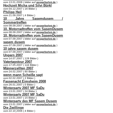
vom 13.01.2008 ( bilder auf
weggefoehnt.de
)
Hochzeit Micha und Silvi Bürkl
vom 04.12.2007 ( 16 Bilder )
Philipp Heil
vom 21.09.2007 ( 4 Bilder )
10 Jahre Sasemdusem /
Sommertreffen
vom 08.09.2007 ( bilder auf
weggefoehnt.de
)
10. Motorradtreffen vom SasemDusem
vom 08.09.2007 ( bilder auf
weggefoehnt.de
)
10. Motorradtreffen vom SasemDusem
vom 07.09.2007 ( bilder auf
weggefoehnt.de
)
sasem dusem
vom 07.09.2007 ( bilder auf
weggefoehnt.de
)
10 jahre sasem dusem
vom 07.09.2007 ( bilder auf
weggefoehnt.de
)
Ungarn 2007
vom 14.07.2007 ( 128 Bilder )
Vatertagstour 2007
vom 17.05.2007 ( 144 Bilder )
Männerzellten 2007
vom 24.02.2007 ( 60 Bilder )
wenn mann Scheiße sagt
vom 02.02.2007 ( 2 Bilder )
Fassenacht Eimsheim 2008
vom 26.01.2007 ( 0 Bilder )
Winterparty 2007 MF SaDu
vom 13.01.2007 ( 24 Bilder )
Winterparty 2007 MF SaDu
vom 13.01.2007 ( 15 Bilder )
Winterparty des MF Sasem Dusem
vom 13.01.2007 ( bilder auf
weggefoehnt.de
)
Die Zwillinge
vom 22.10.2006 ( 4 Bilder )