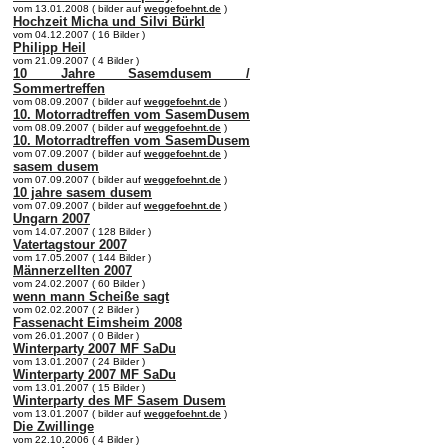
vom 13.01.2008 ( bilder auf
weggefoehnt.de
)
Hochzeit Micha und Silvi Bürkl
vom 04.12.2007 ( 16 Bilder )
Philipp Heil
vom 21.09.2007 ( 4 Bilder )
10 Jahre Sasemdusem /
Sommertreffen
vom 08.09.2007 ( bilder auf
weggefoehnt.de
)
10. Motorradtreffen vom SasemDusem
vom 08.09.2007 ( bilder auf
weggefoehnt.de
)
10. Motorradtreffen vom SasemDusem
vom 07.09.2007 ( bilder auf
weggefoehnt.de
)
sasem dusem
vom 07.09.2007 ( bilder auf
weggefoehnt.de
)
10 jahre sasem dusem
vom 07.09.2007 ( bilder auf
weggefoehnt.de
)
Ungarn 2007
vom 14.07.2007 ( 128 Bilder )
Vatertagstour 2007
vom 17.05.2007 ( 144 Bilder )
Männerzellten 2007
vom 24.02.2007 ( 60 Bilder )
wenn mann Scheiße sagt
vom 02.02.2007 ( 2 Bilder )
Fassenacht Eimsheim 2008
vom 26.01.2007 ( 0 Bilder )
Winterparty 2007 MF SaDu
vom 13.01.2007 ( 24 Bilder )
Winterparty 2007 MF SaDu
vom 13.01.2007 ( 15 Bilder )
Winterparty des MF Sasem Dusem
vom 13.01.2007 ( bilder auf
weggefoehnt.de
)
Die Zwillinge
vom 22.10.2006 ( 4 Bilder )