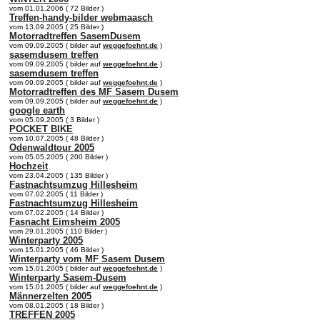
vom 01.01.2006 ( 72 Bilder )
Treffen-handy-bilder webmaasch
vom 13.09.2005 ( 25 Bilder )
Motorradtreffen SasemDusem
vom 09.09.2005 ( bilder auf
weggefoehnt.de
)
sasemdusem treffen
vom 09.09.2005 ( bilder auf
weggefoehnt.de
)
sasemdusem treffen
vom 09.09.2005 ( bilder auf
weggefoehnt.de
)
Motorradtreffen des MF Sasem Dusem
vom 09.09.2005 ( bilder auf
weggefoehnt.de
)
google earth
vom 05.09.2005 ( 3 Bilder )
POCKET BIKE
vom 10.07.2005 ( 48 Bilder )
Odenwaldtour 2005
vom 05.05.2005 ( 200 Bilder )
Hochzeit
vom 23.04.2005 ( 135 Bilder )
Fastnachtsumzug Hillesheim
vom 07.02.2005 ( 11 Bilder )
Fastnachtsumzug Hillesheim
vom 07.02.2005 ( 14 Bilder )
Fasnacht Eimsheim 2005
vom 29.01.2005 ( 110 Bilder )
Winterparty 2005
vom 15.01.2005 ( 46 Bilder )
Winterparty vom MF Sasem Dusem
vom 15.01.2005 ( bilder auf
weggefoehnt.de
)
Winterparty Sasem-Dusem
vom 15.01.2005 ( bilder auf
weggefoehnt.de
)
Männerzelten 2005
vom 08.01.2005 ( 18 Bilder )
TREFFEN 2005