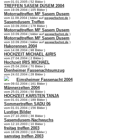
vom 01.01.2005 ( 52 Bilder )
TREFFEN SASEM DUSEM 2004
vom 19.09.2004 ( 105 Bilder )
Motorradtreffen MF Sasem Dusem
vom 11.09.2004 ( bilder auf
weggefoehnt.de
)
Sasemdusem Treffen
vom 10.09.2004 ( 178 Bilder )
Motorradtreffen MF Sasem Dusem
vom 10.09.2004 ( bilder auf
weggefoehnt.de
)
Motorradtreffen MF Sasem Dusem
vom 10.09.2004 ( bilder auf
weggefoehnt.de
)
Hakorennen 2004
vom 14.08.2004 ( 98 Bilder )
HOCHZEIT MICHAEL &IRIS
vom 27.04.2004 ( 2 Bilder )
Hochzeit IRIS MICHAEL
vom 25.04.2004 ( 70 Bilder )
Dienheimer Fassenachtsumzug
vom 24.02.2004 ( 28 Bilder )
Eimsheimer Fassenacht 2004
vom 09.02.2004 ( 161 Bilder )
Männerzelten 2004
vom 25.01.2004 ( 50 Bilder )
HOCHZEIT KARSTEN TANJA
vom 01.01.2004 ( 189 Bilder )
Sommertreffen SADU 06
vom 01.01.2004 ( 156 Bilder )
Lustige Bilder
vom 27.10.2003 ( 36 Bilder )
Sasemdusem-Nachwuchs
vom 12.10.2003 ( 10 Bilder )
freitag treffen 2003
vom 18.09.2003 ( 116 Bilder )
samstag treffen 2003