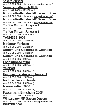
sasem dusem
vom 15.09.2006 ( bilder auf
weggefoehnt.de
)
Sommertreffen SADU 06
vom 11.09.2006 ( 115 Bilder )
Motorradtreffen des MF Sasem Dusem
vom 09.09.2006 ( bilder auf
weggefoehnt.de
)
Motorradtreffen des MF Sasem Dusem
vom 08.09.2006 ( bilder auf
weggefoehnt.de
)
Treffen Minzent Ungarn 1
vom 14.07.2006 ( 61 Bilder )
Treffen Minzent Ungarn 2
vom 14.07.2006 ( 142 Bilder )
YANKEES 2006
vom 28.06.2006 ( 37 Bilder )
Mofatour Yankees
vom 24.06.2006 ( 21 Bilder )
Sodom und Gomorra in Göllheim
vom 29.05.2006 ( 34 Bilder )
Sodom und Gomorra in Göllheim
vom 29.05.2006 ( 19 Bilder )
Lochmühl-Ausflug
vom 28.05.2006 ( 70 Bilder )
Vatertag
vom 28.05.2006 ( 16 Bilder )
Hochzeit Kerstin und Torsten I
vom 19.05.2006 ( 45 Bilder )
hochzeit kerstin torsten
vom 27.04.2006 ( 23 Bilder )
Männerzelten 2006
vom 29.01.2006 ( 113 Bilder )
Fassenacht Eimsheim 2008
vom 26.01.2006 ( 0 Bilder )
Winterparty MF Sasem Dusem
vom 14.01.2006 ( bilder auf
weggefoehnt.de
)
WINTER 2006