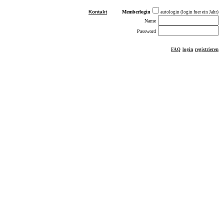
Kontakt
Memberlogin
autologin (login fuer ein Jahr)
Name
Password
FAQ
login
registrieren
ästebuch
sonstiges
Impressum