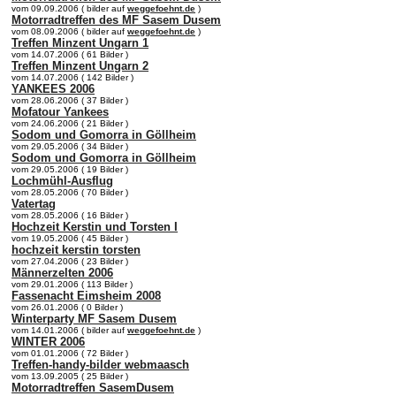
vom 09.09.2006 ( bilder auf
weggefoehnt.de
)
Motorradtreffen des MF Sasem Dusem
vom 08.09.2006 ( bilder auf
weggefoehnt.de
)
Treffen Minzent Ungarn 1
vom 14.07.2006 ( 61 Bilder )
Treffen Minzent Ungarn 2
vom 14.07.2006 ( 142 Bilder )
YANKEES 2006
vom 28.06.2006 ( 37 Bilder )
Mofatour Yankees
vom 24.06.2006 ( 21 Bilder )
Sodom und Gomorra in Göllheim
vom 29.05.2006 ( 34 Bilder )
Sodom und Gomorra in Göllheim
vom 29.05.2006 ( 19 Bilder )
Lochmühl-Ausflug
vom 28.05.2006 ( 70 Bilder )
Vatertag
vom 28.05.2006 ( 16 Bilder )
Hochzeit Kerstin und Torsten I
vom 19.05.2006 ( 45 Bilder )
hochzeit kerstin torsten
vom 27.04.2006 ( 23 Bilder )
Männerzelten 2006
vom 29.01.2006 ( 113 Bilder )
Fassenacht Eimsheim 2008
vom 26.01.2006 ( 0 Bilder )
Winterparty MF Sasem Dusem
vom 14.01.2006 ( bilder auf
weggefoehnt.de
)
WINTER 2006
vom 01.01.2006 ( 72 Bilder )
Treffen-handy-bilder webmaasch
vom 13.09.2005 ( 25 Bilder )
Motorradtreffen SasemDusem