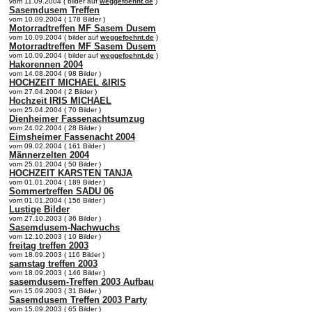
vom 11.09.2004 ( bilder auf
weggefoehnt.de
)
Sasemdusem Treffen
vom 10.09.2004 ( 178 Bilder )
Motorradtreffen MF Sasem Dusem
vom 10.09.2004 ( bilder auf
weggefoehnt.de
)
Motorradtreffen MF Sasem Dusem
vom 10.09.2004 ( bilder auf
weggefoehnt.de
)
Hakorennen 2004
vom 14.08.2004 ( 98 Bilder )
HOCHZEIT MICHAEL &IRIS
vom 27.04.2004 ( 2 Bilder )
Hochzeit IRIS MICHAEL
vom 25.04.2004 ( 70 Bilder )
Dienheimer Fassenachtsumzug
vom 24.02.2004 ( 28 Bilder )
Eimsheimer Fassenacht 2004
vom 09.02.2004 ( 161 Bilder )
Männerzelten 2004
vom 25.01.2004 ( 50 Bilder )
HOCHZEIT KARSTEN TANJA
vom 01.01.2004 ( 189 Bilder )
Sommertreffen SADU 06
vom 01.01.2004 ( 156 Bilder )
Lustige Bilder
vom 27.10.2003 ( 36 Bilder )
Sasemdusem-Nachwuchs
vom 12.10.2003 ( 10 Bilder )
freitag treffen 2003
vom 18.09.2003 ( 116 Bilder )
samstag treffen 2003
vom 18.09.2003 ( 146 Bilder )
sasemdusem-Treffen 2003 Aufbau
vom 15.09.2003 ( 31 Bilder )
Sasemdusem Treffen 2003 Party
vom 15.09.2003 ( 65 Bilder )