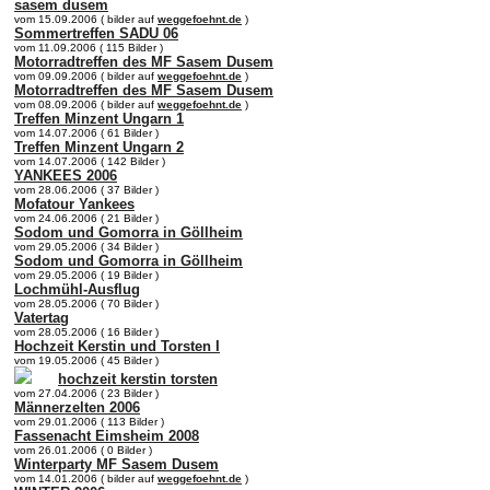
sasem dusem
vom 15.09.2006 ( bilder auf
weggefoehnt.de
)
Sommertreffen SADU 06
vom 11.09.2006 ( 115 Bilder )
Motorradtreffen des MF Sasem Dusem
vom 09.09.2006 ( bilder auf
weggefoehnt.de
)
Motorradtreffen des MF Sasem Dusem
vom 08.09.2006 ( bilder auf
weggefoehnt.de
)
Treffen Minzent Ungarn 1
vom 14.07.2006 ( 61 Bilder )
Treffen Minzent Ungarn 2
vom 14.07.2006 ( 142 Bilder )
YANKEES 2006
vom 28.06.2006 ( 37 Bilder )
Mofatour Yankees
vom 24.06.2006 ( 21 Bilder )
Sodom und Gomorra in Göllheim
vom 29.05.2006 ( 34 Bilder )
Sodom und Gomorra in Göllheim
vom 29.05.2006 ( 19 Bilder )
Lochmühl-Ausflug
vom 28.05.2006 ( 70 Bilder )
Vatertag
vom 28.05.2006 ( 16 Bilder )
Hochzeit Kerstin und Torsten I
vom 19.05.2006 ( 45 Bilder )
hochzeit kerstin torsten
vom 27.04.2006 ( 23 Bilder )
Männerzelten 2006
vom 29.01.2006 ( 113 Bilder )
Fassenacht Eimsheim 2008
vom 26.01.2006 ( 0 Bilder )
Winterparty MF Sasem Dusem
vom 14.01.2006 ( bilder auf
weggefoehnt.de
)