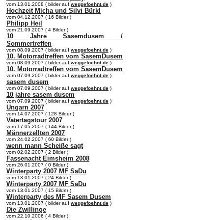
vom 13.01.2008 ( bilder auf
weggefoehnt.de
)
Hochzeit Micha und Silvi Bürkl
vom 04.12.2007 ( 16 Bilder )
Philipp Heil
vom 21.09.2007 ( 4 Bilder )
10 Jahre Sasemdusem /
Sommertreffen
vom 08.09.2007 ( bilder auf
weggefoehnt.de
)
10. Motorradtreffen vom SasemDusem
vom 08.09.2007 ( bilder auf
weggefoehnt.de
)
10. Motorradtreffen vom SasemDusem
vom 07.09.2007 ( bilder auf
weggefoehnt.de
)
sasem dusem
vom 07.09.2007 ( bilder auf
weggefoehnt.de
)
10 jahre sasem dusem
vom 07.09.2007 ( bilder auf
weggefoehnt.de
)
Ungarn 2007
vom 14.07.2007 ( 128 Bilder )
Vatertagstour 2007
vom 17.05.2007 ( 144 Bilder )
Männerzellten 2007
vom 24.02.2007 ( 60 Bilder )
wenn mann Scheiße sagt
vom 02.02.2007 ( 2 Bilder )
Fassenacht Eimsheim 2008
vom 26.01.2007 ( 0 Bilder )
Winterparty 2007 MF SaDu
vom 13.01.2007 ( 24 Bilder )
Winterparty 2007 MF SaDu
vom 13.01.2007 ( 15 Bilder )
Winterparty des MF Sasem Dusem
vom 13.01.2007 ( bilder auf
weggefoehnt.de
)
Die Zwillinge
vom 22.10.2006 ( 4 Bilder )