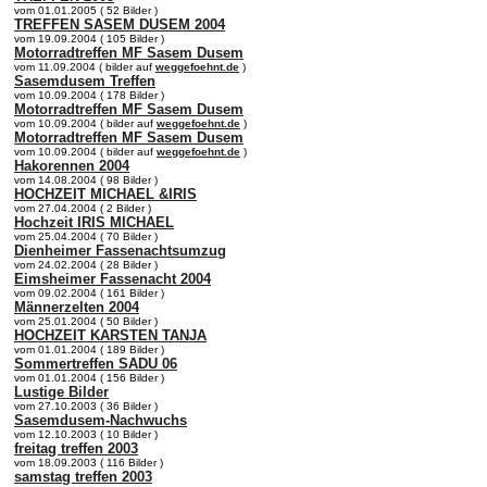
vom 01.01.2005 ( 52 Bilder )
TREFFEN SASEM DUSEM 2004
vom 19.09.2004 ( 105 Bilder )
Motorradtreffen MF Sasem Dusem
vom 11.09.2004 ( bilder auf
weggefoehnt.de
)
Sasemdusem Treffen
vom 10.09.2004 ( 178 Bilder )
Motorradtreffen MF Sasem Dusem
vom 10.09.2004 ( bilder auf
weggefoehnt.de
)
Motorradtreffen MF Sasem Dusem
vom 10.09.2004 ( bilder auf
weggefoehnt.de
)
Hakorennen 2004
vom 14.08.2004 ( 98 Bilder )
HOCHZEIT MICHAEL &IRIS
vom 27.04.2004 ( 2 Bilder )
Hochzeit IRIS MICHAEL
vom 25.04.2004 ( 70 Bilder )
Dienheimer Fassenachtsumzug
vom 24.02.2004 ( 28 Bilder )
Eimsheimer Fassenacht 2004
vom 09.02.2004 ( 161 Bilder )
Männerzelten 2004
vom 25.01.2004 ( 50 Bilder )
HOCHZEIT KARSTEN TANJA
vom 01.01.2004 ( 189 Bilder )
Sommertreffen SADU 06
vom 01.01.2004 ( 156 Bilder )
Lustige Bilder
vom 27.10.2003 ( 36 Bilder )
Sasemdusem-Nachwuchs
vom 12.10.2003 ( 10 Bilder )
freitag treffen 2003
vom 18.09.2003 ( 116 Bilder )
samstag treffen 2003