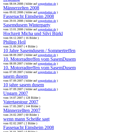
vom 08.04.2008 ( bilder auf
weggefoehnt.de
)
Männerzelten 2008
vom 09.02.2008 ( bilder auf
weggefoehnt.de
)
Fassenacht Eimsheim 2008
vom 29.01.2008 ( bilder auf
weggefoehnt.de
)
Sasemdusem Winterparty
vom 13.01.2008 ( bilder auf
weggefoehnt.de
)
Hochzeit Micha und Silvi Bürkl
vom 04.12.2007 ( 16 Bilder )
Philipp Heil
vom 21.09.2007 ( 4 Bilder )
10 Jahre Sasemdusem / Sommertreffen
vom 08.09.2007 ( bilder auf
weggefoehnt.de
)
10. Motorradtreffen vom SasemDusem
vom 08.09.2007 ( bilder auf
weggefoehnt.de
)
10. Motorradtreffen vom SasemDusem
vom 07.09.2007 ( bilder auf
weggefoehnt.de
)
sasem dusem
vom 07.09.2007 ( bilder auf
weggefoehnt.de
)
10 jahre sasem dusem
vom 07.09.2007 ( bilder auf
weggefoehnt.de
)
Ungarn 2007
vom 14.07.2007 ( 128 Bilder )
Vatertagstour 2007
vom 17.05.2007 ( 144 Bilder )
Männerzellten 2007
vom 24.02.2007 ( 60 Bilder )
wenn mann Scheiße sagt
vom 02.02.2007 ( 2 Bilder )
Fassenacht Eimsheim 2008
vom 26.01.2007 ( 0 Bilder )