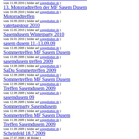
vom 11.09.2010 ( bilder auf
weggefoehnt.de
)
13. Motorradtreffen der MF Sasem Dusem
vom 10.09.2010 ( bilder auf
weggefoehnt.de
)
Motorradtreffen
vom 10.09.2010 ( bilder auf
weggefoehnt.de
)
vatertagstour 2010
vom 15.05.2010 ( bilder auf
weggefoehnt.de
)
Sasemdusem Winterparty 2010
vom 16.01.2010 ( bilder auf
weggefoehnt.de
)
sasem dusem 11.-13.09.09
vom 13.09.2009 ( bilder auf
weggefoehnt.de
)
Sommertreffen MF Sasem Dusem
vom 13.09.2009 ( bilder auf
weggefoehnt.de
)
sasemdusem treffen 2009
vom 13.09.2009 ( bilder auf
weggefoehnt.de
)
SaDu Sommertreffen 2009
vom 12.09.2009 ( bilder auf
weggefoehnt.de
)
Sommertreffen MF Sasem Dusem
vom 12.09.2009 ( bilder auf
weggefoehnt.de
)
Treffen Sasemdusem 2009
vom 12.09.2009 ( bilder auf
weggefoehnt.de
)
sasemdusem 09
vom 12.09.2009 ( bilder auf
weggefoehnt.de
)
Sommerparty Sasemdusem
vom 12.09.2009 ( bilder auf
weggefoehnt.de
)
Sommertreffen MF Sasem Dusem
vom 11.09.2009 ( bilder auf
weggefoehnt.de
)
Treffen Sasemdusem 2009
vom 11.09.2009 ( bilder auf
weggefoehnt.de
)
Scheinfeld 18.7.2009
vom 27.07.2009 ( 40 Bilder )