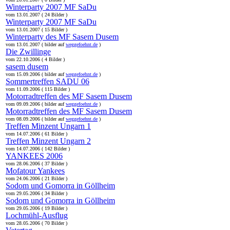
Winterparty 2007 MF SaDu
vom 13.01.2007 ( 24 Bilder )
Winterparty 2007 MF SaDu
vom 13.01.2007 ( 15 Bilder )
Winterparty des MF Sasem Dusem
vom 13.01.2007 ( bilder auf
weggefoehnt.de
)
Die Zwillinge
vom 22.10.2006 ( 4 Bilder )
sasem dusem
vom 15.09.2006 ( bilder auf
weggefoehnt.de
)
Sommertreffen SADU 06
vom 11.09.2006 ( 115 Bilder )
Motorradtreffen des MF Sasem Dusem
vom 09.09.2006 ( bilder auf
weggefoehnt.de
)
Motorradtreffen des MF Sasem Dusem
vom 08.09.2006 ( bilder auf
weggefoehnt.de
)
Treffen Minzent Ungarn 1
vom 14.07.2006 ( 61 Bilder )
Treffen Minzent Ungarn 2
vom 14.07.2006 ( 142 Bilder )
YANKEES 2006
vom 28.06.2006 ( 37 Bilder )
Mofatour Yankees
vom 24.06.2006 ( 21 Bilder )
Sodom und Gomorra in Göllheim
vom 29.05.2006 ( 34 Bilder )
Sodom und Gomorra in Göllheim
vom 29.05.2006 ( 19 Bilder )
Lochmühl-Ausflug
vom 28.05.2006 ( 70 Bilder )