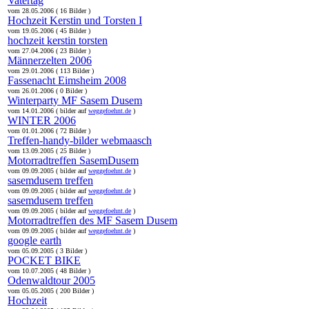
Vatertag
vom 28.05.2006 ( 16 Bilder )
Hochzeit Kerstin und Torsten I
vom 19.05.2006 ( 45 Bilder )
hochzeit kerstin torsten
vom 27.04.2006 ( 23 Bilder )
Männerzelten 2006
vom 29.01.2006 ( 113 Bilder )
Fassenacht Eimsheim 2008
vom 26.01.2006 ( 0 Bilder )
Winterparty MF Sasem Dusem
vom 14.01.2006 ( bilder auf
weggefoehnt.de
)
WINTER 2006
vom 01.01.2006 ( 72 Bilder )
Treffen-handy-bilder webmaasch
vom 13.09.2005 ( 25 Bilder )
Motorradtreffen SasemDusem
vom 09.09.2005 ( bilder auf
weggefoehnt.de
)
sasemdusem treffen
vom 09.09.2005 ( bilder auf
weggefoehnt.de
)
sasemdusem treffen
vom 09.09.2005 ( bilder auf
weggefoehnt.de
)
Motorradtreffen des MF Sasem Dusem
vom 09.09.2005 ( bilder auf
weggefoehnt.de
)
google earth
vom 05.09.2005 ( 3 Bilder )
POCKET BIKE
vom 10.07.2005 ( 48 Bilder )
Odenwaldtour 2005
vom 05.05.2005 ( 200 Bilder )
Hochzeit