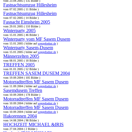
vom 23.04.2005 ( 135 Bilder )
Fastnachtsumzug Hillesheim
vom 07.02.2005 ( 11 Bilder )
Fastnachtsumzug Hillesheim
vom 07.02.2005 ( 14 Bilder )
Fasnacht Eimsheim 2005
vom 29.01.2005 ( 110 Bilder )
Winterparty 2005
vom 15.01.2005 ( 46 Bilder )
Winterparty vom MF Sasem Dusem
vom 15.01.2005 ( bilder auf
weggefoehnt.de
)
Winterparty Sasem-Dusem
vom 15.01.2005 ( bilder auf
weggefoehnt.de
)
Männerzelten 2005
vom 08.01.2005 ( 18 Bilder )
TREFFEN 2005
vom 01.01.2005 ( 52 Bilder )
TREFFEN SASEM DUSEM 2004
vom 19.09.2004 ( 105 Bilder )
Motorradtreffen MF Sasem Dusem
vom 11.09.2004 ( bilder auf
weggefoehnt.de
)
Sasemdusem Treffen
vom 10.09.2004 ( 178 Bilder )
Motorradtreffen MF Sasem Dusem
vom 10.09.2004 ( bilder auf
weggefoehnt.de
)
Motorradtreffen MF Sasem Dusem
vom 10.09.2004 ( bilder auf
weggefoehnt.de
)
Hakorennen 2004
vom 14.08.2004 ( 98 Bilder )
HOCHZEIT MICHAEL &IRIS
vom 27.04.2004 ( 2 Bilder )