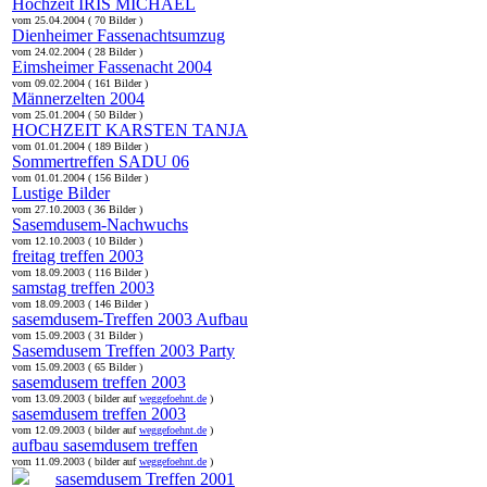
Hochzeit IRIS MICHAEL
vom 25.04.2004 ( 70 Bilder )
Dienheimer Fassenachtsumzug
vom 24.02.2004 ( 28 Bilder )
Eimsheimer Fassenacht 2004
vom 09.02.2004 ( 161 Bilder )
Männerzelten 2004
vom 25.01.2004 ( 50 Bilder )
HOCHZEIT KARSTEN TANJA
vom 01.01.2004 ( 189 Bilder )
Sommertreffen SADU 06
vom 01.01.2004 ( 156 Bilder )
Lustige Bilder
vom 27.10.2003 ( 36 Bilder )
Sasemdusem-Nachwuchs
vom 12.10.2003 ( 10 Bilder )
freitag treffen 2003
vom 18.09.2003 ( 116 Bilder )
samstag treffen 2003
vom 18.09.2003 ( 146 Bilder )
sasemdusem-Treffen 2003 Aufbau
vom 15.09.2003 ( 31 Bilder )
Sasemdusem Treffen 2003 Party
vom 15.09.2003 ( 65 Bilder )
sasemdusem treffen 2003
vom 13.09.2003 ( bilder auf
weggefoehnt.de
)
sasemdusem treffen 2003
vom 12.09.2003 ( bilder auf
weggefoehnt.de
)
aufbau sasemdusem treffen
vom 11.09.2003 ( bilder auf
weggefoehnt.de
)
sasemdusem Treffen 2001