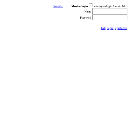
Kontakt
Memberlogin
autologin (login fuer ein Jahr)
Name
Password
FAQ
login
registrieren
ästebuch
sonstiges
Impressum