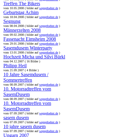
Treffen The Bikers
vom 10.05.2008 ( bilder auf
weggefoehnt.de
)
Geburtstag Achim
vom 18.04.2008 ( bilder auf
weggefoehnt.de
)
Segnung
vom 08.04.2008 ( bilder auf
weggefoehnt.de
)
Männerzelten 2008
vom 09.02.2008 ( bilder auf
weggefoehnt.de
)
Fassenacht Eimsheim 2008
vom 29.01.2008 ( bilder auf
weggefoehnt.de
)
Sasemdusem Winterparty
vom 13.01.2008 ( bilder auf
weggefoehnt.de
)
Hochzeit Micha und Silvi Bürkl
vom 04.12.2007 ( 16 Bilder )
Philipp Heil
vom 21.09.2007 ( 4 Bilder )
10 Jahre Sasemdusem /
Sommertreffen
vom 08.09.2007 ( bilder auf
weggefoehnt.de
)
10. Motorradtreffen vom
SasemDusem
vom 08.09.2007 ( bilder auf
weggefoehnt.de
)
10. Motorradtreffen vom
SasemDusem
vom 07.09.2007 ( bilder auf
weggefoehnt.de
)
sasem dusem
vom 07.09.2007 ( bilder auf
weggefoehnt.de
)
10 jahre sasem dusem
vom 07.09.2007 ( bilder auf
weggefoehnt.de
)
Ungarn 2007