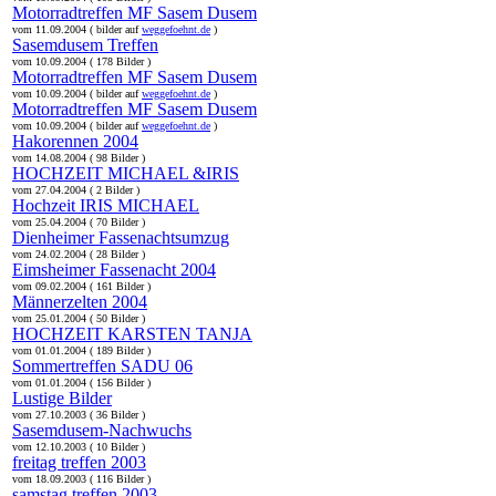
Motorradtreffen MF Sasem Dusem
vom 11.09.2004 ( bilder auf
weggefoehnt.de
)
Sasemdusem Treffen
vom 10.09.2004 ( 178 Bilder )
Motorradtreffen MF Sasem Dusem
vom 10.09.2004 ( bilder auf
weggefoehnt.de
)
Motorradtreffen MF Sasem Dusem
vom 10.09.2004 ( bilder auf
weggefoehnt.de
)
Hakorennen 2004
vom 14.08.2004 ( 98 Bilder )
HOCHZEIT MICHAEL &IRIS
vom 27.04.2004 ( 2 Bilder )
Hochzeit IRIS MICHAEL
vom 25.04.2004 ( 70 Bilder )
Dienheimer Fassenachtsumzug
vom 24.02.2004 ( 28 Bilder )
Eimsheimer Fassenacht 2004
vom 09.02.2004 ( 161 Bilder )
Männerzelten 2004
vom 25.01.2004 ( 50 Bilder )
HOCHZEIT KARSTEN TANJA
vom 01.01.2004 ( 189 Bilder )
Sommertreffen SADU 06
vom 01.01.2004 ( 156 Bilder )
Lustige Bilder
vom 27.10.2003 ( 36 Bilder )
Sasemdusem-Nachwuchs
vom 12.10.2003 ( 10 Bilder )
freitag treffen 2003
vom 18.09.2003 ( 116 Bilder )
samstag treffen 2003