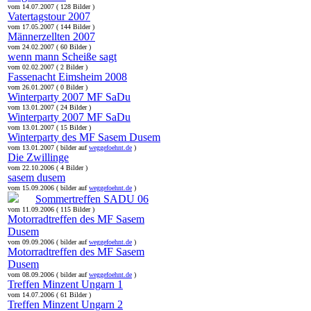
vom 14.07.2007 ( 128 Bilder )
Vatertagstour 2007
vom 17.05.2007 ( 144 Bilder )
Männerzellten 2007
vom 24.02.2007 ( 60 Bilder )
wenn mann Scheiße sagt
vom 02.02.2007 ( 2 Bilder )
Fassenacht Eimsheim 2008
vom 26.01.2007 ( 0 Bilder )
Winterparty 2007 MF SaDu
vom 13.01.2007 ( 24 Bilder )
Winterparty 2007 MF SaDu
vom 13.01.2007 ( 15 Bilder )
Winterparty des MF Sasem Dusem
vom 13.01.2007 ( bilder auf
weggefoehnt.de
)
Die Zwillinge
vom 22.10.2006 ( 4 Bilder )
sasem dusem
vom 15.09.2006 ( bilder auf
weggefoehnt.de
)
Sommertreffen SADU 06
vom 11.09.2006 ( 115 Bilder )
Motorradtreffen des MF Sasem
Dusem
vom 09.09.2006 ( bilder auf
weggefoehnt.de
)
Motorradtreffen des MF Sasem
Dusem
vom 08.09.2006 ( bilder auf
weggefoehnt.de
)
Treffen Minzent Ungarn 1
vom 14.07.2006 ( 61 Bilder )
Treffen Minzent Ungarn 2