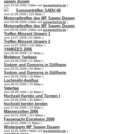
sasem dusem
vom 15.09.2006 ( bilder auf
weggefoehnt.de
)
Sommertreffen SADU 06
vom 11.09.2006 ( 115 Bilder )
Motorradtreffen des MF Sasem Dusem
vom 09.09.2006 ( bilder auf
weggefoehnt.de
)
Motorradtreffen des MF Sasem Dusem
vom 08.09.2006 ( bilder auf
weggefoehnt.de
)
Treffen Minzent Ungarn 1
vom 14.07.2006 ( 61 Bilder )
Treffen Minzent Ungarn 2
vom 14.07.2006 ( 142 Bilder )
YANKEES 2006
vom 28.06.2006 ( 37 Bilder )
Mofatour Yankees
vom 24.06.2006 ( 21 Bilder )
Sodom und Gomorra in Göllheim
vom 29.05.2006 ( 34 Bilder )
Sodom und Gomorra in Göllheim
vom 29.05.2006 ( 19 Bilder )
Lochmühl-Ausflug
vom 28.05.2006 ( 70 Bilder )
Vatertag
vom 28.05.2006 ( 16 Bilder )
Hochzeit Kerstin und Torsten I
vom 19.05.2006 ( 45 Bilder )
hochzeit kerstin torsten
vom 27.04.2006 ( 23 Bilder )
Männerzelten 2006
vom 29.01.2006 ( 113 Bilder )
Fassenacht Eimsheim 2008
vom 26.01.2006 ( 0 Bilder )
Winterparty MF Sasem Dusem
vom 14.01.2006 ( bilder auf
weggefoehnt.de
)