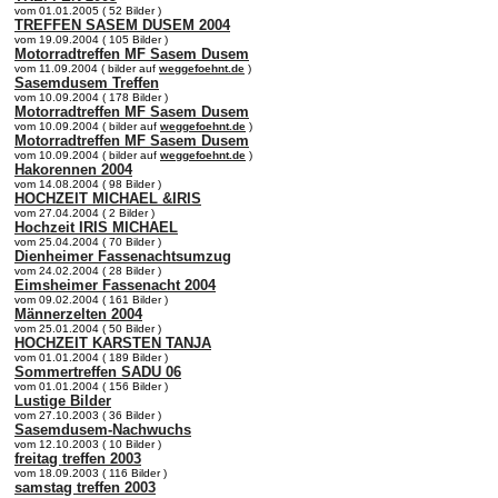
vom 01.01.2005 ( 52 Bilder )
TREFFEN SASEM DUSEM 2004
vom 19.09.2004 ( 105 Bilder )
Motorradtreffen MF Sasem Dusem
vom 11.09.2004 ( bilder auf
weggefoehnt.de
)
Sasemdusem Treffen
vom 10.09.2004 ( 178 Bilder )
Motorradtreffen MF Sasem Dusem
vom 10.09.2004 ( bilder auf
weggefoehnt.de
)
Motorradtreffen MF Sasem Dusem
vom 10.09.2004 ( bilder auf
weggefoehnt.de
)
Hakorennen 2004
vom 14.08.2004 ( 98 Bilder )
HOCHZEIT MICHAEL &IRIS
vom 27.04.2004 ( 2 Bilder )
Hochzeit IRIS MICHAEL
vom 25.04.2004 ( 70 Bilder )
Dienheimer Fassenachtsumzug
vom 24.02.2004 ( 28 Bilder )
Eimsheimer Fassenacht 2004
vom 09.02.2004 ( 161 Bilder )
Männerzelten 2004
vom 25.01.2004 ( 50 Bilder )
HOCHZEIT KARSTEN TANJA
vom 01.01.2004 ( 189 Bilder )
Sommertreffen SADU 06
vom 01.01.2004 ( 156 Bilder )
Lustige Bilder
vom 27.10.2003 ( 36 Bilder )
Sasemdusem-Nachwuchs
vom 12.10.2003 ( 10 Bilder )
freitag treffen 2003
vom 18.09.2003 ( 116 Bilder )
samstag treffen 2003