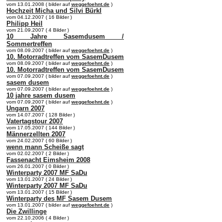
vom 13.01.2008 ( bilder auf
weggefoehnt.de
)
Hochzeit Micha und Silvi Bürkl
vom 04.12.2007 ( 16 Bilder )
Philipp Heil
vom 21.09.2007 ( 4 Bilder )
10 Jahre Sasemdusem /
Sommertreffen
vom 08.09.2007 ( bilder auf
weggefoehnt.de
)
10. Motorradtreffen vom SasemDusem
vom 08.09.2007 ( bilder auf
weggefoehnt.de
)
10. Motorradtreffen vom SasemDusem
vom 07.09.2007 ( bilder auf
weggefoehnt.de
)
sasem dusem
vom 07.09.2007 ( bilder auf
weggefoehnt.de
)
10 jahre sasem dusem
vom 07.09.2007 ( bilder auf
weggefoehnt.de
)
Ungarn 2007
vom 14.07.2007 ( 128 Bilder )
Vatertagstour 2007
vom 17.05.2007 ( 144 Bilder )
Männerzellten 2007
vom 24.02.2007 ( 60 Bilder )
wenn mann Scheiße sagt
vom 02.02.2007 ( 2 Bilder )
Fassenacht Eimsheim 2008
vom 26.01.2007 ( 0 Bilder )
Winterparty 2007 MF SaDu
vom 13.01.2007 ( 24 Bilder )
Winterparty 2007 MF SaDu
vom 13.01.2007 ( 15 Bilder )
Winterparty des MF Sasem Dusem
vom 13.01.2007 ( bilder auf
weggefoehnt.de
)
Die Zwillinge
vom 22.10.2006 ( 4 Bilder )