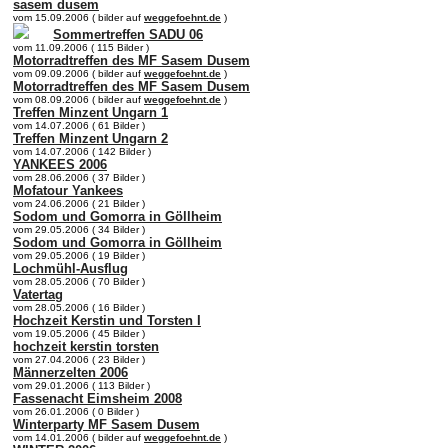
sasem dusem
vom 15.09.2006 ( bilder auf
weggefoehnt.de
)
Sommertreffen SADU 06
vom 11.09.2006 ( 115 Bilder )
Motorradtreffen des MF Sasem Dusem
vom 09.09.2006 ( bilder auf
weggefoehnt.de
)
Motorradtreffen des MF Sasem Dusem
vom 08.09.2006 ( bilder auf
weggefoehnt.de
)
Treffen Minzent Ungarn 1
vom 14.07.2006 ( 61 Bilder )
Treffen Minzent Ungarn 2
vom 14.07.2006 ( 142 Bilder )
YANKEES 2006
vom 28.06.2006 ( 37 Bilder )
Mofatour Yankees
vom 24.06.2006 ( 21 Bilder )
Sodom und Gomorra in Göllheim
vom 29.05.2006 ( 34 Bilder )
Sodom und Gomorra in Göllheim
vom 29.05.2006 ( 19 Bilder )
Lochmühl-Ausflug
vom 28.05.2006 ( 70 Bilder )
Vatertag
vom 28.05.2006 ( 16 Bilder )
Hochzeit Kerstin und Torsten I
vom 19.05.2006 ( 45 Bilder )
hochzeit kerstin torsten
vom 27.04.2006 ( 23 Bilder )
Männerzelten 2006
vom 29.01.2006 ( 113 Bilder )
Fassenacht Eimsheim 2008
vom 26.01.2006 ( 0 Bilder )
Winterparty MF Sasem Dusem
vom 14.01.2006 ( bilder auf
weggefoehnt.de
)