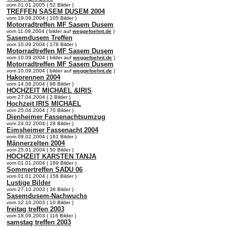
vom 01.01.2005 ( 52 Bilder )
TREFFEN SASEM DUSEM 2004
vom 19.09.2004 ( 105 Bilder )
Motorradtreffen MF Sasem Dusem
vom 11.09.2004 ( bilder auf
weggefoehnt.de
)
Sasemdusem Treffen
vom 10.09.2004 ( 178 Bilder )
Motorradtreffen MF Sasem Dusem
vom 10.09.2004 ( bilder auf
weggefoehnt.de
)
Motorradtreffen MF Sasem Dusem
vom 10.09.2004 ( bilder auf
weggefoehnt.de
)
Hakorennen 2004
vom 14.08.2004 ( 98 Bilder )
HOCHZEIT MICHAEL &IRIS
vom 27.04.2004 ( 2 Bilder )
Hochzeit IRIS MICHAEL
vom 25.04.2004 ( 70 Bilder )
Dienheimer Fassenachtsumzug
vom 24.02.2004 ( 28 Bilder )
Eimsheimer Fassenacht 2004
vom 09.02.2004 ( 161 Bilder )
Männerzelten 2004
vom 25.01.2004 ( 50 Bilder )
HOCHZEIT KARSTEN TANJA
vom 01.01.2004 ( 189 Bilder )
Sommertreffen SADU 06
vom 01.01.2004 ( 156 Bilder )
Lustige Bilder
vom 27.10.2003 ( 36 Bilder )
Sasemdusem-Nachwuchs
vom 12.10.2003 ( 10 Bilder )
freitag treffen 2003
vom 18.09.2003 ( 116 Bilder )
samstag treffen 2003