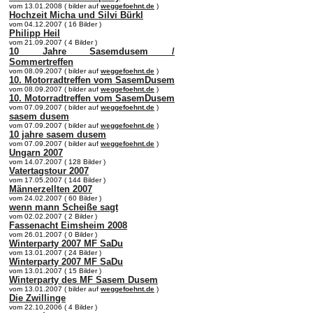
vom 13.01.2008 ( bilder auf
weggefoehnt.de
)
Hochzeit Micha und Silvi Bürkl
vom 04.12.2007 ( 16 Bilder )
Philipp Heil
vom 21.09.2007 ( 4 Bilder )
10 Jahre Sasemdusem /
Sommertreffen
vom 08.09.2007 ( bilder auf
weggefoehnt.de
)
10. Motorradtreffen vom SasemDusem
vom 08.09.2007 ( bilder auf
weggefoehnt.de
)
10. Motorradtreffen vom SasemDusem
vom 07.09.2007 ( bilder auf
weggefoehnt.de
)
sasem dusem
vom 07.09.2007 ( bilder auf
weggefoehnt.de
)
10 jahre sasem dusem
vom 07.09.2007 ( bilder auf
weggefoehnt.de
)
Ungarn 2007
vom 14.07.2007 ( 128 Bilder )
Vatertagstour 2007
vom 17.05.2007 ( 144 Bilder )
Männerzellten 2007
vom 24.02.2007 ( 60 Bilder )
wenn mann Scheiße sagt
vom 02.02.2007 ( 2 Bilder )
Fassenacht Eimsheim 2008
vom 26.01.2007 ( 0 Bilder )
Winterparty 2007 MF SaDu
vom 13.01.2007 ( 24 Bilder )
Winterparty 2007 MF SaDu
vom 13.01.2007 ( 15 Bilder )
Winterparty des MF Sasem Dusem
vom 13.01.2007 ( bilder auf
weggefoehnt.de
)
Die Zwillinge
vom 22.10.2006 ( 4 Bilder )