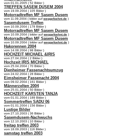
vom 01.01.2005 ( 52 Bilder )
TREFFEN SASEM DUSEM 2004
vom 19.09.2004 ( 105 Bilder )
Motorradtreffen MF Sasem Dusem
vom 11.09.2004 ( bilder auf
weggefoehnt.de
)
Sasemdusem Treffen
vom 10.09.2004 ( 178 Bilder )
Motorradtreffen MF Sasem Dusem
vom 10.09.2004 ( bilder auf
weggefoehnt.de
)
Motorradtreffen MF Sasem Dusem
vom 10.09.2004 ( bilder auf
weggefoehnt.de
)
Hakorennen 2004
vom 14.08.2004 ( 98 Bilder )
HOCHZEIT MICHAEL &IRIS
vom 27.04.2004 ( 2 Bilder )
Hochzeit IRIS MICHAEL
vom 25.04.2004 ( 70 Bilder )
Dienheimer Fassenachtsumzug
vom 24.02.2004 ( 28 Bilder )
Eimsheimer Fassenacht 2004
vom 09.02.2004 ( 161 Bilder )
Männerzelten 2004
vom 25.01.2004 ( 50 Bilder )
HOCHZEIT KARSTEN TANJA
vom 01.01.2004 ( 189 Bilder )
Sommertreffen SADU 06
vom 01.01.2004 ( 156 Bilder )
Lustige Bilder
vom 27.10.2003 ( 36 Bilder )
Sasemdusem-Nachwuchs
vom 12.10.2003 ( 10 Bilder )
freitag treffen 2003
vom 18.09.2003 ( 116 Bilder )
samstag treffen 2003