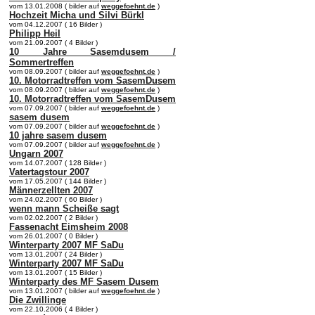
vom 13.01.2008 ( bilder auf
weggefoehnt.de
)
Hochzeit Micha und Silvi Bürkl
vom 04.12.2007 ( 16 Bilder )
Philipp Heil
vom 21.09.2007 ( 4 Bilder )
10 Jahre Sasemdusem /
Sommertreffen
vom 08.09.2007 ( bilder auf
weggefoehnt.de
)
10. Motorradtreffen vom SasemDusem
vom 08.09.2007 ( bilder auf
weggefoehnt.de
)
10. Motorradtreffen vom SasemDusem
vom 07.09.2007 ( bilder auf
weggefoehnt.de
)
sasem dusem
vom 07.09.2007 ( bilder auf
weggefoehnt.de
)
10 jahre sasem dusem
vom 07.09.2007 ( bilder auf
weggefoehnt.de
)
Ungarn 2007
vom 14.07.2007 ( 128 Bilder )
Vatertagstour 2007
vom 17.05.2007 ( 144 Bilder )
Männerzellten 2007
vom 24.02.2007 ( 60 Bilder )
wenn mann Scheiße sagt
vom 02.02.2007 ( 2 Bilder )
Fassenacht Eimsheim 2008
vom 26.01.2007 ( 0 Bilder )
Winterparty 2007 MF SaDu
vom 13.01.2007 ( 24 Bilder )
Winterparty 2007 MF SaDu
vom 13.01.2007 ( 15 Bilder )
Winterparty des MF Sasem Dusem
vom 13.01.2007 ( bilder auf
weggefoehnt.de
)
Die Zwillinge
vom 22.10.2006 ( 4 Bilder )