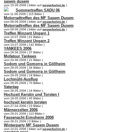
sasem dusem
vom 15.09.2006 ( bilder auf
weggefoehnt.de
)
Sommertreffen SADU 06
vom 11.09.2006 ( 115 Bilder )
Motorradtreffen des MF Sasem Dusem
vom 09.09.2006 ( bilder auf
weggefoehnt.de
)
Motorradtreffen des MF Sasem Dusem
vom 08.09.2006 ( bilder auf
weggefoehnt.de
)
Treffen Minzent Ungarn 1
vom 14.07.2006 ( 61 Bilder )
Treffen Minzent Ungarn 2
vom 14.07.2006 ( 142 Bilder )
YANKEES 2006
vom 28.06.2006 ( 37 Bilder )
Mofatour Yankees
vom 24.06.2006 ( 21 Bilder )
Sodom und Gomorra in Göllheim
vom 29.05.2006 ( 34 Bilder )
Sodom und Gomorra in Göllheim
vom 29.05.2006 ( 19 Bilder )
Lochmühl-Ausflug
vom 28.05.2006 ( 70 Bilder )
Vatertag
vom 28.05.2006 ( 16 Bilder )
Hochzeit Kerstin und Torsten I
vom 19.05.2006 ( 45 Bilder )
hochzeit kerstin torsten
vom 27.04.2006 ( 23 Bilder )
Männerzelten 2006
vom 29.01.2006 ( 113 Bilder )
Fassenacht Eimsheim 2008
vom 26.01.2006 ( 0 Bilder )
Winterparty MF Sasem Dusem
vom 14.01.2006 ( bilder auf
weggefoehnt.de
)