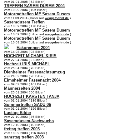
vom 01.01.2005 ( 52 Bilder )
TREFFEN SASEM DUSEM 2004
vom 19.09.2004 ( 105 Bilder )
Motorradtreffen MF Sasem Dusem
vom 11.09.2004 ( bilder auf
weggefoehnt.de
)
Sasemdusem Treffen
vom 10.09.2004 ( 178 Bilder )
Motorradtreffen MF Sasem Dusem
vom 10.09.2004 ( bilder auf
weggefoehnt.de
)
Motorradtreffen MF Sasem Dusem
vom 10.09.2004 ( bilder auf
weggefoehnt.de
)
Hakorennen 2004
vom 14.08.2004 ( 98 Bilder )
HOCHZEIT MICHAEL &IRIS
vom 27.04.2004 ( 2 Bilder )
Hochzeit IRIS MICHAEL
vom 25.04.2004 ( 70 Bilder )
Dienheimer Fassenachtsumzug
vom 24.02.2004 ( 28 Bilder )
Eimsheimer Fassenacht 2004
vom 09.02.2004 ( 161 Bilder )
Männerzelten 2004
vom 25.01.2004 ( 50 Bilder )
HOCHZEIT KARSTEN TANJA
vom 01.01.2004 ( 189 Bilder )
Sommertreffen SADU 06
vom 01.01.2004 ( 156 Bilder )
Lustige Bilder
vom 27.10.2003 ( 36 Bilder )
Sasemdusem-Nachwuchs
vom 12.10.2003 ( 10 Bilder )
freitag treffen 2003
vom 18.09.2003 ( 116 Bilder )
samstag treffen 2003