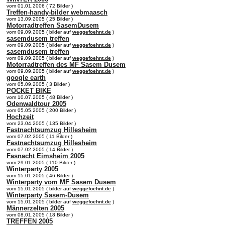
vom 01.01.2006 ( 72 Bilder )
Treffen-handy-bilder webmaasch
vom 13.09.2005 ( 25 Bilder )
Motorradtreffen SasemDusem
vom 09.09.2005 ( bilder auf
weggefoehnt.de
)
sasemdusem treffen
vom 09.09.2005 ( bilder auf
weggefoehnt.de
)
sasemdusem treffen
vom 09.09.2005 ( bilder auf
weggefoehnt.de
)
Motorradtreffen des MF Sasem Dusem
vom 09.09.2005 ( bilder auf
weggefoehnt.de
)
google earth
vom 05.09.2005 ( 3 Bilder )
POCKET BIKE
vom 10.07.2005 ( 48 Bilder )
Odenwaldtour 2005
vom 05.05.2005 ( 200 Bilder )
Hochzeit
vom 23.04.2005 ( 135 Bilder )
Fastnachtsumzug Hillesheim
vom 07.02.2005 ( 11 Bilder )
Fastnachtsumzug Hillesheim
vom 07.02.2005 ( 14 Bilder )
Fasnacht Eimsheim 2005
vom 29.01.2005 ( 110 Bilder )
Winterparty 2005
vom 15.01.2005 ( 46 Bilder )
Winterparty vom MF Sasem Dusem
vom 15.01.2005 ( bilder auf
weggefoehnt.de
)
Winterparty Sasem-Dusem
vom 15.01.2005 ( bilder auf
weggefoehnt.de
)
Männerzelten 2005
vom 08.01.2005 ( 18 Bilder )
TREFFEN 2005