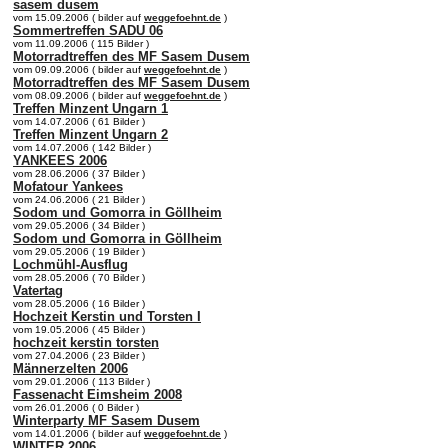
sasem dusem
vom 15.09.2006 ( bilder auf
weggefoehnt.de
)
Sommertreffen SADU 06
vom 11.09.2006 ( 115 Bilder )
Motorradtreffen des MF Sasem Dusem
vom 09.09.2006 ( bilder auf
weggefoehnt.de
)
Motorradtreffen des MF Sasem Dusem
vom 08.09.2006 ( bilder auf
weggefoehnt.de
)
Treffen Minzent Ungarn 1
vom 14.07.2006 ( 61 Bilder )
Treffen Minzent Ungarn 2
vom 14.07.2006 ( 142 Bilder )
YANKEES 2006
vom 28.06.2006 ( 37 Bilder )
Mofatour Yankees
vom 24.06.2006 ( 21 Bilder )
Sodom und Gomorra in Göllheim
vom 29.05.2006 ( 34 Bilder )
Sodom und Gomorra in Göllheim
vom 29.05.2006 ( 19 Bilder )
Lochmühl-Ausflug
vom 28.05.2006 ( 70 Bilder )
Vatertag
vom 28.05.2006 ( 16 Bilder )
Hochzeit Kerstin und Torsten I
vom 19.05.2006 ( 45 Bilder )
hochzeit kerstin torsten
vom 27.04.2006 ( 23 Bilder )
Männerzelten 2006
vom 29.01.2006 ( 113 Bilder )
Fassenacht Eimsheim 2008
vom 26.01.2006 ( 0 Bilder )
Winterparty MF Sasem Dusem
vom 14.01.2006 ( bilder auf
weggefoehnt.de
)
WINTER 2006