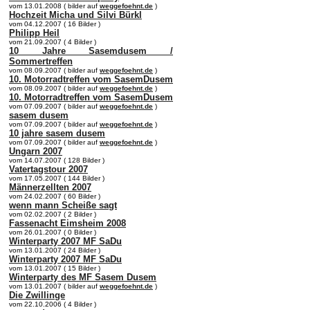
vom 13.01.2008 ( bilder auf
weggefoehnt.de
)
Hochzeit Micha und Silvi Bürkl
vom 04.12.2007 ( 16 Bilder )
Philipp Heil
vom 21.09.2007 ( 4 Bilder )
10 Jahre Sasemdusem /
Sommertreffen
vom 08.09.2007 ( bilder auf
weggefoehnt.de
)
10. Motorradtreffen vom SasemDusem
vom 08.09.2007 ( bilder auf
weggefoehnt.de
)
10. Motorradtreffen vom SasemDusem
vom 07.09.2007 ( bilder auf
weggefoehnt.de
)
sasem dusem
vom 07.09.2007 ( bilder auf
weggefoehnt.de
)
10 jahre sasem dusem
vom 07.09.2007 ( bilder auf
weggefoehnt.de
)
Ungarn 2007
vom 14.07.2007 ( 128 Bilder )
Vatertagstour 2007
vom 17.05.2007 ( 144 Bilder )
Männerzellten 2007
vom 24.02.2007 ( 60 Bilder )
wenn mann Scheiße sagt
vom 02.02.2007 ( 2 Bilder )
Fassenacht Eimsheim 2008
vom 26.01.2007 ( 0 Bilder )
Winterparty 2007 MF SaDu
vom 13.01.2007 ( 24 Bilder )
Winterparty 2007 MF SaDu
vom 13.01.2007 ( 15 Bilder )
Winterparty des MF Sasem Dusem
vom 13.01.2007 ( bilder auf
weggefoehnt.de
)
Die Zwillinge
vom 22.10.2006 ( 4 Bilder )