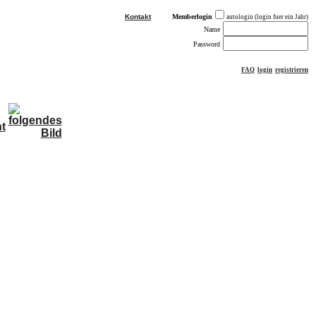
Kontakt
Memberlogin
autologin (login fuer ein Jahr)
Name
Password
FAQ
login
registrieren
ästebuch
sonstiges
Impressum