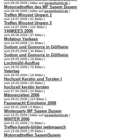
vom 09.09.2006 ( bilder auf
weggefoehnt.de
)
Motorradtreffen des MF Sasem Dusem
vom 08.09.2006 ( bilder auf
weggefoehnt.de
)
Treffen Minzent Ungarn 1
vom 14.07.2006 ( 61 Bilder )
Treffen Minzent Ungarn 2
vom 14.07.2006 ( 142 Bilder )
YANKEES 2006
vom 28.06.2006 ( 37 Bilder )
Mofatour Yankees
vom 24.06.2006 ( 21 Bilder )
Sodom und Gomorra in Göllheim
vom 29.05.2006 ( 34 Bilder )
Sodom und Gomorra in Göllheim
vom 29.05.2006 ( 19 Bilder )
Lochmühl-Ausflug
vom 28.05.2006 ( 70 Bilder )
Vatertag
vom 28.05.2006 ( 16 Bilder )
Hochzeit Kerstin und Torsten I
vom 19.05.2006 ( 45 Bilder )
hochzeit kerstin torsten
vom 27.04.2006 ( 23 Bilder )
Männerzelten 2006
vom 29.01.2006 ( 113 Bilder )
Fassenacht Eimsheim 2008
vom 26.01.2006 ( 0 Bilder )
Winterparty MF Sasem Dusem
vom 14.01.2006 ( bilder auf
weggefoehnt.de
)
WINTER 2006
vom 01.01.2006 ( 72 Bilder )
Treffen-handy-bilder webmaasch
vom 13.09.2005 ( 25 Bilder )
Motorradtreffen SasemDusem