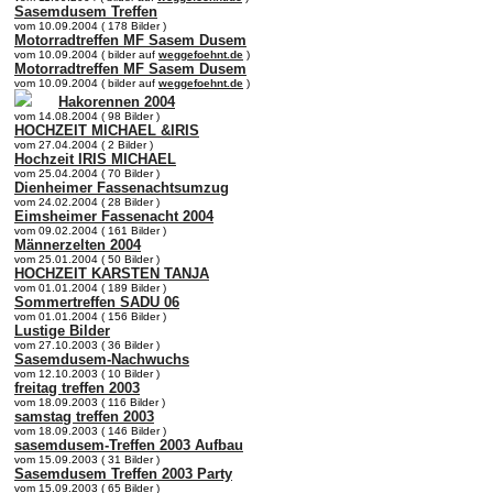
Sasemdusem Treffen
vom 10.09.2004 ( 178 Bilder )
Motorradtreffen MF Sasem Dusem
vom 10.09.2004 ( bilder auf
weggefoehnt.de
)
Motorradtreffen MF Sasem Dusem
vom 10.09.2004 ( bilder auf
weggefoehnt.de
)
Hakorennen 2004
vom 14.08.2004 ( 98 Bilder )
HOCHZEIT MICHAEL &IRIS
vom 27.04.2004 ( 2 Bilder )
Hochzeit IRIS MICHAEL
vom 25.04.2004 ( 70 Bilder )
Dienheimer Fassenachtsumzug
vom 24.02.2004 ( 28 Bilder )
Eimsheimer Fassenacht 2004
vom 09.02.2004 ( 161 Bilder )
Männerzelten 2004
vom 25.01.2004 ( 50 Bilder )
HOCHZEIT KARSTEN TANJA
vom 01.01.2004 ( 189 Bilder )
Sommertreffen SADU 06
vom 01.01.2004 ( 156 Bilder )
Lustige Bilder
vom 27.10.2003 ( 36 Bilder )
Sasemdusem-Nachwuchs
vom 12.10.2003 ( 10 Bilder )
freitag treffen 2003
vom 18.09.2003 ( 116 Bilder )
samstag treffen 2003
vom 18.09.2003 ( 146 Bilder )
sasemdusem-Treffen 2003 Aufbau
vom 15.09.2003 ( 31 Bilder )
Sasemdusem Treffen 2003 Party
vom 15.09.2003 ( 65 Bilder )