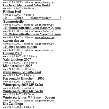
vom 13.01.2008 ( bilder auf
weggefoehnt.de
)
Hochzeit Micha und Silvi Bürkl
vom 04.12.2007 ( 16 Bilder )
Philipp Heil
vom 21.09.2007 ( 4 Bilder )
10 Jahre Sasemdusem /
Sommertreffen
vom 08.09.2007 ( bilder auf
weggefoehnt.de
)
10. Motorradtreffen vom SasemDusem
vom 08.09.2007 ( bilder auf
weggefoehnt.de
)
10. Motorradtreffen vom SasemDusem
vom 07.09.2007 ( bilder auf
weggefoehnt.de
)
sasem dusem
vom 07.09.2007 ( bilder auf
weggefoehnt.de
)
10 jahre sasem dusem
vom 07.09.2007 ( bilder auf
weggefoehnt.de
)
Ungarn 2007
vom 14.07.2007 ( 128 Bilder )
Vatertagstour 2007
vom 17.05.2007 ( 144 Bilder )
Männerzellten 2007
vom 24.02.2007 ( 60 Bilder )
wenn mann Scheiße sagt
vom 02.02.2007 ( 2 Bilder )
Fassenacht Eimsheim 2008
vom 26.01.2007 ( 0 Bilder )
Winterparty 2007 MF SaDu
vom 13.01.2007 ( 24 Bilder )
Winterparty 2007 MF SaDu
vom 13.01.2007 ( 15 Bilder )
Winterparty des MF Sasem Dusem
vom 13.01.2007 ( bilder auf
weggefoehnt.de
)
Die Zwillinge
vom 22.10.2006 ( 4 Bilder )