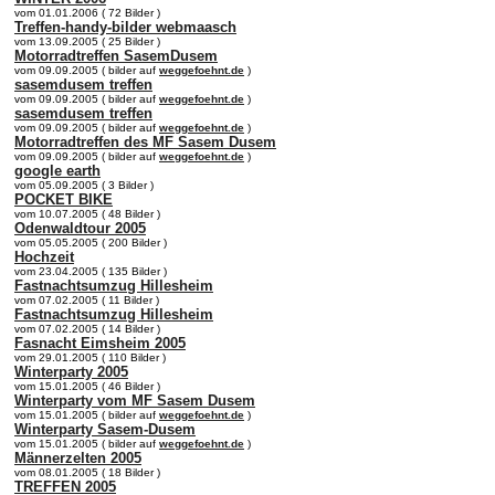
vom 01.01.2006 ( 72 Bilder )
Treffen-handy-bilder webmaasch
vom 13.09.2005 ( 25 Bilder )
Motorradtreffen SasemDusem
vom 09.09.2005 ( bilder auf
weggefoehnt.de
)
sasemdusem treffen
vom 09.09.2005 ( bilder auf
weggefoehnt.de
)
sasemdusem treffen
vom 09.09.2005 ( bilder auf
weggefoehnt.de
)
Motorradtreffen des MF Sasem Dusem
vom 09.09.2005 ( bilder auf
weggefoehnt.de
)
google earth
vom 05.09.2005 ( 3 Bilder )
POCKET BIKE
vom 10.07.2005 ( 48 Bilder )
Odenwaldtour 2005
vom 05.05.2005 ( 200 Bilder )
Hochzeit
vom 23.04.2005 ( 135 Bilder )
Fastnachtsumzug Hillesheim
vom 07.02.2005 ( 11 Bilder )
Fastnachtsumzug Hillesheim
vom 07.02.2005 ( 14 Bilder )
Fasnacht Eimsheim 2005
vom 29.01.2005 ( 110 Bilder )
Winterparty 2005
vom 15.01.2005 ( 46 Bilder )
Winterparty vom MF Sasem Dusem
vom 15.01.2005 ( bilder auf
weggefoehnt.de
)
Winterparty Sasem-Dusem
vom 15.01.2005 ( bilder auf
weggefoehnt.de
)
Männerzelten 2005
vom 08.01.2005 ( 18 Bilder )
TREFFEN 2005