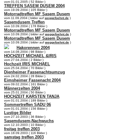
vom 01.01.2005 ( 52 Bilder )
TREFFEN SASEM DUSEM 2004
vom 19.09.2004 ( 105 Bilder )
Motorradtreffen MF Sasem Dusem
vom 11.09.2004 ( bilder auf
weggefoehnt.de
)
Sasemdusem Treffen
vom 10.09.2004 ( 178 Bilder )
Motorradtreffen MF Sasem Dusem
vom 10.09.2004 ( bilder auf
weggefoehnt.de
)
Motorradtreffen MF Sasem Dusem
vom 10.09.2004 ( bilder auf
weggefoehnt.de
)
Hakorennen 2004
vom 14.08.2004 ( 98 Bilder )
HOCHZEIT MICHAEL &IRIS
vom 27.04.2004 ( 2 Bilder )
Hochzeit IRIS MICHAEL
vom 25.04.2004 ( 70 Bilder )
Dienheimer Fassenachtsumzug
vom 24.02.2004 ( 28 Bilder )
Eimsheimer Fassenacht 2004
vom 09.02.2004 ( 161 Bilder )
Männerzelten 2004
vom 25.01.2004 ( 50 Bilder )
HOCHZEIT KARSTEN TANJA
vom 01.01.2004 ( 189 Bilder )
Sommertreffen SADU 06
vom 01.01.2004 ( 156 Bilder )
Lustige Bilder
vom 27.10.2003 ( 36 Bilder )
Sasemdusem-Nachwuchs
vom 12.10.2003 ( 10 Bilder )
freitag treffen 2003
vom 18.09.2003 ( 116 Bilder )
samstag treffen 2003