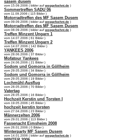
sasem dusem
vom 15.09.2006 ( bilder auf
weggefoehnt.de
)
Sommertreffen SADU 06
vom 11.09.2006 ( 115 Bilder )
Motorradtreffen des MF Sasem Dusem
vom 09.09.2006 ( bilder auf
weggefoehnt.de
)
Motorradtreffen des MF Sasem Dusem
vom 08.09.2006 ( bilder auf
weggefoehnt.de
)
Treffen Minzent Ungarn 1
vom 14.07.2006 ( 61 Bilder )
Treffen Minzent Ungarn 2
vom 14.07.2006 ( 142 Bilder )
YANKEES 2006
vom 28.06.2006 ( 37 Bilder )
Mofatour Yankees
vom 24.06.2006 ( 21 Bilder )
Sodom und Gomorra in Göllheim
vom 29.05.2006 ( 34 Bilder )
Sodom und Gomorra in Göllheim
vom 29.05.2006 ( 19 Bilder )
Lochmühl-Ausflug
vom 28.05.2006 ( 70 Bilder )
Vatertag
vom 28.05.2006 ( 16 Bilder )
Hochzeit Kerstin und Torsten I
vom 19.05.2006 ( 45 Bilder )
hochzeit kerstin torsten
vom 27.04.2006 ( 23 Bilder )
Männerzelten 2006
vom 29.01.2006 ( 113 Bilder )
Fassenacht Eimsheim 2008
vom 26.01.2006 ( 0 Bilder )
Winterparty MF Sasem Dusem
vom 14.01.2006 ( bilder auf
weggefoehnt.de
)
WINTER 2006