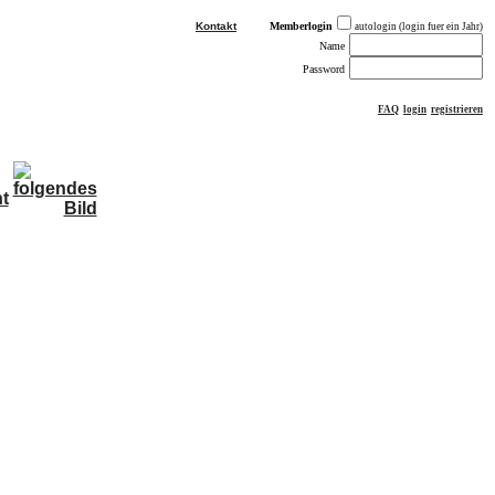
Kontakt
Memberlogin
autologin (login fuer ein Jahr)
Name
Password
FAQ
login
registrieren
ästebuch
sonstiges
Impressum