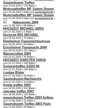
Sasemdusem Treffen
vom 10.09.2004 ( 178 Bilder )
Motorradtreffen MF Sasem Dusem
vom 10.09.2004 ( bilder auf
weggefoehnt.de
)
Motorradtreffen MF Sasem Dusem
vom 10.09.2004 ( bilder auf
weggefoehnt.de
)
Hakorennen 2004
vom 14.08.2004 ( 98 Bilder )
HOCHZEIT MICHAEL &IRIS
vom 27.04.2004 ( 2 Bilder )
Hochzeit IRIS MICHAEL
vom 25.04.2004 ( 70 Bilder )
Dienheimer Fassenachtsumzug
vom 24.02.2004 ( 28 Bilder )
Eimsheimer Fassenacht 2004
vom 09.02.2004 ( 161 Bilder )
Männerzelten 2004
vom 25.01.2004 ( 50 Bilder )
HOCHZEIT KARSTEN TANJA
vom 01.01.2004 ( 189 Bilder )
Sommertreffen SADU 06
vom 01.01.2004 ( 156 Bilder )
Lustige Bilder
vom 27.10.2003 ( 36 Bilder )
Sasemdusem-Nachwuchs
vom 12.10.2003 ( 10 Bilder )
freitag treffen 2003
vom 18.09.2003 ( 116 Bilder )
samstag treffen 2003
vom 18.09.2003 ( 146 Bilder )
sasemdusem-Treffen 2003 Aufbau
vom 15.09.2003 ( 31 Bilder )
Sasemdusem Treffen 2003 Party
vom 15.09.2003 ( 65 Bilder )