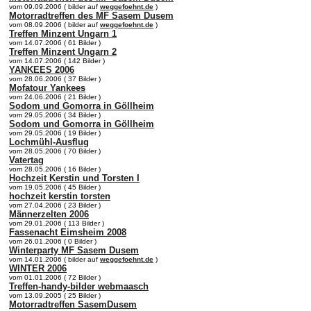
vom 09.09.2006 ( bilder auf
weggefoehnt.de
)
Motorradtreffen des MF Sasem Dusem
vom 08.09.2006 ( bilder auf
weggefoehnt.de
)
Treffen Minzent Ungarn 1
vom 14.07.2006 ( 61 Bilder )
Treffen Minzent Ungarn 2
vom 14.07.2006 ( 142 Bilder )
YANKEES 2006
vom 28.06.2006 ( 37 Bilder )
Mofatour Yankees
vom 24.06.2006 ( 21 Bilder )
Sodom und Gomorra in Göllheim
vom 29.05.2006 ( 34 Bilder )
Sodom und Gomorra in Göllheim
vom 29.05.2006 ( 19 Bilder )
Lochmühl-Ausflug
vom 28.05.2006 ( 70 Bilder )
Vatertag
vom 28.05.2006 ( 16 Bilder )
Hochzeit Kerstin und Torsten I
vom 19.05.2006 ( 45 Bilder )
hochzeit kerstin torsten
vom 27.04.2006 ( 23 Bilder )
Männerzelten 2006
vom 29.01.2006 ( 113 Bilder )
Fassenacht Eimsheim 2008
vom 26.01.2006 ( 0 Bilder )
Winterparty MF Sasem Dusem
vom 14.01.2006 ( bilder auf
weggefoehnt.de
)
WINTER 2006
vom 01.01.2006 ( 72 Bilder )
Treffen-handy-bilder webmaasch
vom 13.09.2005 ( 25 Bilder )
Motorradtreffen SasemDusem