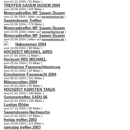
vom 01.01.2005 ( 52 Bilder )
TREFFEN SASEM DUSEM 2004
vom 19.09.2004 ( 105 Bilder )
Motorradtreffen MF Sasem Dusem
vom 11.09.2004 ( bilder auf
weggefoehnt.de
)
Sasemdusem Treffen
vom 10.09.2004 ( 178 Bilder )
Motorradtreffen MF Sasem Dusem
vom 10.09.2004 ( bilder auf
weggefoehnt.de
)
Motorradtreffen MF Sasem Dusem
vom 10.09.2004 ( bilder auf
weggefoehnt.de
)
Hakorennen 2004
vom 14.08.2004 ( 98 Bilder )
HOCHZEIT MICHAEL &IRIS
vom 27.04.2004 ( 2 Bilder )
Hochzeit IRIS MICHAEL
vom 25.04.2004 ( 70 Bilder )
Dienheimer Fassenachtsumzug
vom 24.02.2004 ( 28 Bilder )
Eimsheimer Fassenacht 2004
vom 09.02.2004 ( 161 Bilder )
Männerzelten 2004
vom 25.01.2004 ( 50 Bilder )
HOCHZEIT KARSTEN TANJA
vom 01.01.2004 ( 189 Bilder )
Sommertreffen SADU 06
vom 01.01.2004 ( 156 Bilder )
Lustige Bilder
vom 27.10.2003 ( 36 Bilder )
Sasemdusem-Nachwuchs
vom 12.10.2003 ( 10 Bilder )
freitag treffen 2003
vom 18.09.2003 ( 116 Bilder )
samstag treffen 2003