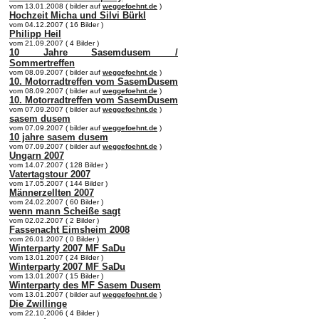
vom 13.01.2008 ( bilder auf
weggefoehnt.de
)
Hochzeit Micha und Silvi Bürkl
vom 04.12.2007 ( 16 Bilder )
Philipp Heil
vom 21.09.2007 ( 4 Bilder )
10 Jahre Sasemdusem /
Sommertreffen
vom 08.09.2007 ( bilder auf
weggefoehnt.de
)
10. Motorradtreffen vom SasemDusem
vom 08.09.2007 ( bilder auf
weggefoehnt.de
)
10. Motorradtreffen vom SasemDusem
vom 07.09.2007 ( bilder auf
weggefoehnt.de
)
sasem dusem
vom 07.09.2007 ( bilder auf
weggefoehnt.de
)
10 jahre sasem dusem
vom 07.09.2007 ( bilder auf
weggefoehnt.de
)
Ungarn 2007
vom 14.07.2007 ( 128 Bilder )
Vatertagstour 2007
vom 17.05.2007 ( 144 Bilder )
Männerzellten 2007
vom 24.02.2007 ( 60 Bilder )
wenn mann Scheiße sagt
vom 02.02.2007 ( 2 Bilder )
Fassenacht Eimsheim 2008
vom 26.01.2007 ( 0 Bilder )
Winterparty 2007 MF SaDu
vom 13.01.2007 ( 24 Bilder )
Winterparty 2007 MF SaDu
vom 13.01.2007 ( 15 Bilder )
Winterparty des MF Sasem Dusem
vom 13.01.2007 ( bilder auf
weggefoehnt.de
)
Die Zwillinge
vom 22.10.2006 ( 4 Bilder )