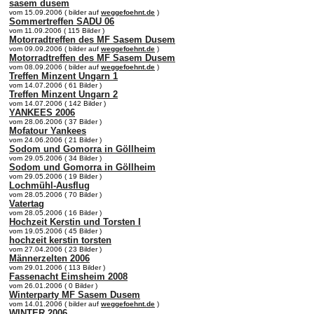
sasem dusem
vom 15.09.2006 ( bilder auf
weggefoehnt.de
)
Sommertreffen SADU 06
vom 11.09.2006 ( 115 Bilder )
Motorradtreffen des MF Sasem Dusem
vom 09.09.2006 ( bilder auf
weggefoehnt.de
)
Motorradtreffen des MF Sasem Dusem
vom 08.09.2006 ( bilder auf
weggefoehnt.de
)
Treffen Minzent Ungarn 1
vom 14.07.2006 ( 61 Bilder )
Treffen Minzent Ungarn 2
vom 14.07.2006 ( 142 Bilder )
YANKEES 2006
vom 28.06.2006 ( 37 Bilder )
Mofatour Yankees
vom 24.06.2006 ( 21 Bilder )
Sodom und Gomorra in Göllheim
vom 29.05.2006 ( 34 Bilder )
Sodom und Gomorra in Göllheim
vom 29.05.2006 ( 19 Bilder )
Lochmühl-Ausflug
vom 28.05.2006 ( 70 Bilder )
Vatertag
vom 28.05.2006 ( 16 Bilder )
Hochzeit Kerstin und Torsten I
vom 19.05.2006 ( 45 Bilder )
hochzeit kerstin torsten
vom 27.04.2006 ( 23 Bilder )
Männerzelten 2006
vom 29.01.2006 ( 113 Bilder )
Fassenacht Eimsheim 2008
vom 26.01.2006 ( 0 Bilder )
Winterparty MF Sasem Dusem
vom 14.01.2006 ( bilder auf
weggefoehnt.de
)
WINTER 2006