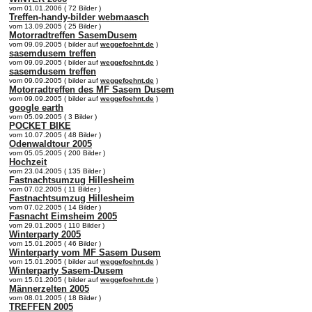
vom 01.01.2006 ( 72 Bilder )
Treffen-handy-bilder webmaasch
vom 13.09.2005 ( 25 Bilder )
Motorradtreffen SasemDusem
vom 09.09.2005 ( bilder auf
weggefoehnt.de
)
sasemdusem treffen
vom 09.09.2005 ( bilder auf
weggefoehnt.de
)
sasemdusem treffen
vom 09.09.2005 ( bilder auf
weggefoehnt.de
)
Motorradtreffen des MF Sasem Dusem
vom 09.09.2005 ( bilder auf
weggefoehnt.de
)
google earth
vom 05.09.2005 ( 3 Bilder )
POCKET BIKE
vom 10.07.2005 ( 48 Bilder )
Odenwaldtour 2005
vom 05.05.2005 ( 200 Bilder )
Hochzeit
vom 23.04.2005 ( 135 Bilder )
Fastnachtsumzug Hillesheim
vom 07.02.2005 ( 11 Bilder )
Fastnachtsumzug Hillesheim
vom 07.02.2005 ( 14 Bilder )
Fasnacht Eimsheim 2005
vom 29.01.2005 ( 110 Bilder )
Winterparty 2005
vom 15.01.2005 ( 46 Bilder )
Winterparty vom MF Sasem Dusem
vom 15.01.2005 ( bilder auf
weggefoehnt.de
)
Winterparty Sasem-Dusem
vom 15.01.2005 ( bilder auf
weggefoehnt.de
)
Männerzelten 2005
vom 08.01.2005 ( 18 Bilder )
TREFFEN 2005