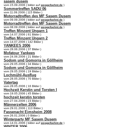
sasem dusem
vom 15.09.2006 ( bilder auf
weggefoehnt.de
)
Sommertreffen SADU 06
vom 11.09.2006 ( 115 Bilder )
Motorradtreffen des MF Sasem Dusem
vom 09.09.2006 ( bilder auf
weggefoehnt.de
)
Motorradtreffen des MF Sasem Dusem
vom 08.09.2006 ( bilder auf
weggefoehnt.de
)
Treffen Minzent Ungarn 1
vom 14.07.2006 ( 61 Bilder )
Treffen Minzent Ungarn 2
vom 14.07.2006 ( 142 Bilder )
YANKEES 2006
vom 28.06.2006 ( 37 Bilder )
Mofatour Yankees
vom 24.06.2006 ( 21 Bilder )
Sodom und Gomorra in Göllheim
vom 29.05.2006 ( 34 Bilder )
Sodom und Gomorra in Göllheim
vom 29.05.2006 ( 19 Bilder )
Lochmühl-Ausflug
vom 28.05.2006 ( 70 Bilder )
Vatertag
vom 28.05.2006 ( 16 Bilder )
Hochzeit Kerstin und Torsten I
vom 19.05.2006 ( 45 Bilder )
hochzeit kerstin torsten
vom 27.04.2006 ( 23 Bilder )
Männerzelten 2006
vom 29.01.2006 ( 113 Bilder )
Fassenacht Eimsheim 2008
vom 26.01.2006 ( 0 Bilder )
Winterparty MF Sasem Dusem
vom 14.01.2006 ( bilder auf
weggefoehnt.de
)
WINTER 2006