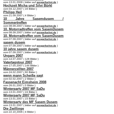
vom 13.01.2008 ( bilder auf
weggefoehnt.de
)
Hochzeit Micha und Silvi Bürkl
vom 04.12.2007 ( 16 Bilder )
Philipp Heil
vom 21.09.2007 ( 4 Bilder )
10 Jahre Sasemdusem /
Sommertreffen
vom 08.09.2007 ( bilder auf
weggefoehnt.de
)
10. Motorradtreffen vom SasemDusem
vom 08.09.2007 ( bilder auf
weggefoehnt.de
)
10. Motorradtreffen vom SasemDusem
vom 07.09.2007 ( bilder auf
weggefoehnt.de
)
sasem dusem
vom 07.09.2007 ( bilder auf
weggefoehnt.de
)
10 jahre sasem dusem
vom 07.09.2007 ( bilder auf
weggefoehnt.de
)
Ungarn 2007
vom 14.07.2007 ( 128 Bilder )
Vatertagstour 2007
vom 17.05.2007 ( 144 Bilder )
Männerzellten 2007
vom 24.02.2007 ( 60 Bilder )
wenn mann Scheiße sagt
vom 02.02.2007 ( 2 Bilder )
Fassenacht Eimsheim 2008
vom 26.01.2007 ( 0 Bilder )
Winterparty 2007 MF SaDu
vom 13.01.2007 ( 24 Bilder )
Winterparty 2007 MF SaDu
vom 13.01.2007 ( 15 Bilder )
Winterparty des MF Sasem Dusem
vom 13.01.2007 ( bilder auf
weggefoehnt.de
)
Die Zwillinge
vom 22.10.2006 ( 4 Bilder )