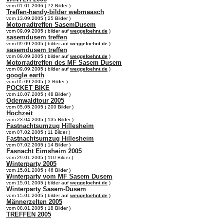
vom 01.01.2006 ( 72 Bilder )
Treffen-handy-bilder webmaasch
vom 13.09.2005 ( 25 Bilder )
Motorradtreffen SasemDusem
vom 09.09.2005 ( bilder auf
weggefoehnt.de
)
sasemdusem treffen
vom 09.09.2005 ( bilder auf
weggefoehnt.de
)
sasemdusem treffen
vom 09.09.2005 ( bilder auf
weggefoehnt.de
)
Motorradtreffen des MF Sasem Dusem
vom 09.09.2005 ( bilder auf
weggefoehnt.de
)
google earth
vom 05.09.2005 ( 3 Bilder )
POCKET BIKE
vom 10.07.2005 ( 48 Bilder )
Odenwaldtour 2005
vom 05.05.2005 ( 200 Bilder )
Hochzeit
vom 23.04.2005 ( 135 Bilder )
Fastnachtsumzug Hillesheim
vom 07.02.2005 ( 11 Bilder )
Fastnachtsumzug Hillesheim
vom 07.02.2005 ( 14 Bilder )
Fasnacht Eimsheim 2005
vom 29.01.2005 ( 110 Bilder )
Winterparty 2005
vom 15.01.2005 ( 46 Bilder )
Winterparty vom MF Sasem Dusem
vom 15.01.2005 ( bilder auf
weggefoehnt.de
)
Winterparty Sasem-Dusem
vom 15.01.2005 ( bilder auf
weggefoehnt.de
)
Männerzelten 2005
vom 08.01.2005 ( 18 Bilder )
TREFFEN 2005