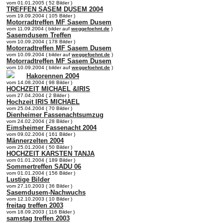
vom 01.01.2005 ( 52 Bilder )
TREFFEN SASEM DUSEM 2004
vom 19.09.2004 ( 105 Bilder )
Motorradtreffen MF Sasem Dusem
vom 11.09.2004 ( bilder auf
weggefoehnt.de
)
Sasemdusem Treffen
vom 10.09.2004 ( 178 Bilder )
Motorradtreffen MF Sasem Dusem
vom 10.09.2004 ( bilder auf
weggefoehnt.de
)
Motorradtreffen MF Sasem Dusem
vom 10.09.2004 ( bilder auf
weggefoehnt.de
)
Hakorennen 2004
vom 14.08.2004 ( 98 Bilder )
HOCHZEIT MICHAEL &IRIS
vom 27.04.2004 ( 2 Bilder )
Hochzeit IRIS MICHAEL
vom 25.04.2004 ( 70 Bilder )
Dienheimer Fassenachtsumzug
vom 24.02.2004 ( 28 Bilder )
Eimsheimer Fassenacht 2004
vom 09.02.2004 ( 161 Bilder )
Männerzelten 2004
vom 25.01.2004 ( 50 Bilder )
HOCHZEIT KARSTEN TANJA
vom 01.01.2004 ( 189 Bilder )
Sommertreffen SADU 06
vom 01.01.2004 ( 156 Bilder )
Lustige Bilder
vom 27.10.2003 ( 36 Bilder )
Sasemdusem-Nachwuchs
vom 12.10.2003 ( 10 Bilder )
freitag treffen 2003
vom 18.09.2003 ( 116 Bilder )
samstag treffen 2003