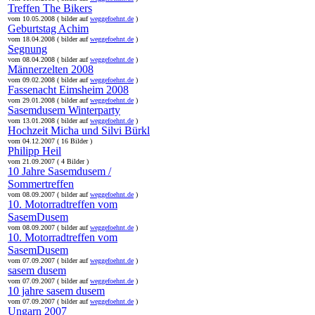
Treffen The Bikers
vom 10.05.2008 ( bilder auf
weggefoehnt.de
)
Geburtstag Achim
vom 18.04.2008 ( bilder auf
weggefoehnt.de
)
Segnung
vom 08.04.2008 ( bilder auf
weggefoehnt.de
)
Männerzelten 2008
vom 09.02.2008 ( bilder auf
weggefoehnt.de
)
Fassenacht Eimsheim 2008
vom 29.01.2008 ( bilder auf
weggefoehnt.de
)
Sasemdusem Winterparty
vom 13.01.2008 ( bilder auf
weggefoehnt.de
)
Hochzeit Micha und Silvi Bürkl
vom 04.12.2007 ( 16 Bilder )
Philipp Heil
vom 21.09.2007 ( 4 Bilder )
10 Jahre Sasemdusem /
Sommertreffen
vom 08.09.2007 ( bilder auf
weggefoehnt.de
)
10. Motorradtreffen vom
SasemDusem
vom 08.09.2007 ( bilder auf
weggefoehnt.de
)
10. Motorradtreffen vom
SasemDusem
vom 07.09.2007 ( bilder auf
weggefoehnt.de
)
sasem dusem
vom 07.09.2007 ( bilder auf
weggefoehnt.de
)
10 jahre sasem dusem
vom 07.09.2007 ( bilder auf
weggefoehnt.de
)
Ungarn 2007