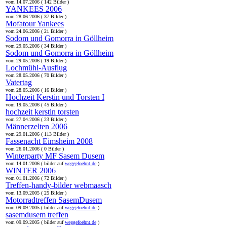
vom 14.07.2006 ( 142 Bilder )
YANKEES 2006
vom 28.06.2006 ( 37 Bilder )
Mofatour Yankees
vom 24.06.2006 ( 21 Bilder )
Sodom und Gomorra in Göllheim
vom 29.05.2006 ( 34 Bilder )
Sodom und Gomorra in Göllheim
vom 29.05.2006 ( 19 Bilder )
Lochmühl-Ausflug
vom 28.05.2006 ( 70 Bilder )
Vatertag
vom 28.05.2006 ( 16 Bilder )
Hochzeit Kerstin und Torsten I
vom 19.05.2006 ( 45 Bilder )
hochzeit kerstin torsten
vom 27.04.2006 ( 23 Bilder )
Männerzelten 2006
vom 29.01.2006 ( 113 Bilder )
Fassenacht Eimsheim 2008
vom 26.01.2006 ( 0 Bilder )
Winterparty MF Sasem Dusem
vom 14.01.2006 ( bilder auf
weggefoehnt.de
)
WINTER 2006
vom 01.01.2006 ( 72 Bilder )
Treffen-handy-bilder webmaasch
vom 13.09.2005 ( 25 Bilder )
Motorradtreffen SasemDusem
vom 09.09.2005 ( bilder auf
weggefoehnt.de
)
sasemdusem treffen
vom 09.09.2005 ( bilder auf
weggefoehnt.de
)