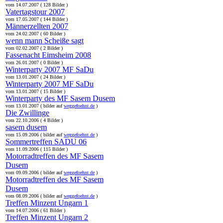
vom 14.07.2007 ( 128 Bilder )
Vatertagstour 2007
vom 17.05.2007 ( 144 Bilder )
Männerzellten 2007
vom 24.02.2007 ( 60 Bilder )
wenn mann Scheiße sagt
vom 02.02.2007 ( 2 Bilder )
Fassenacht Eimsheim 2008
vom 26.01.2007 ( 0 Bilder )
Winterparty 2007 MF SaDu
vom 13.01.2007 ( 24 Bilder )
Winterparty 2007 MF SaDu
vom 13.01.2007 ( 15 Bilder )
Winterparty des MF Sasem Dusem
vom 13.01.2007 ( bilder auf
weggefoehnt.de
)
Die Zwillinge
vom 22.10.2006 ( 4 Bilder )
sasem dusem
vom 15.09.2006 ( bilder auf
weggefoehnt.de
)
Sommertreffen SADU 06
vom 11.09.2006 ( 115 Bilder )
Motorradtreffen des MF Sasem
Dusem
vom 09.09.2006 ( bilder auf
weggefoehnt.de
)
Motorradtreffen des MF Sasem
Dusem
vom 08.09.2006 ( bilder auf
weggefoehnt.de
)
Treffen Minzent Ungarn 1
vom 14.07.2006 ( 61 Bilder )
Treffen Minzent Ungarn 2