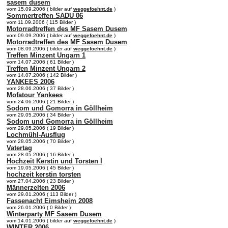
sasem dusem
vom 15.09.2006 ( bilder auf
weggefoehnt.de
)
Sommertreffen SADU 06
vom 11.09.2006 ( 115 Bilder )
Motorradtreffen des MF Sasem Dusem
vom 09.09.2006 ( bilder auf
weggefoehnt.de
)
Motorradtreffen des MF Sasem Dusem
vom 08.09.2006 ( bilder auf
weggefoehnt.de
)
Treffen Minzent Ungarn 1
vom 14.07.2006 ( 61 Bilder )
Treffen Minzent Ungarn 2
vom 14.07.2006 ( 142 Bilder )
YANKEES 2006
vom 28.06.2006 ( 37 Bilder )
Mofatour Yankees
vom 24.06.2006 ( 21 Bilder )
Sodom und Gomorra in Göllheim
vom 29.05.2006 ( 34 Bilder )
Sodom und Gomorra in Göllheim
vom 29.05.2006 ( 19 Bilder )
Lochmühl-Ausflug
vom 28.05.2006 ( 70 Bilder )
Vatertag
vom 28.05.2006 ( 16 Bilder )
Hochzeit Kerstin und Torsten I
vom 19.05.2006 ( 45 Bilder )
hochzeit kerstin torsten
vom 27.04.2006 ( 23 Bilder )
Männerzelten 2006
vom 29.01.2006 ( 113 Bilder )
Fassenacht Eimsheim 2008
vom 26.01.2006 ( 0 Bilder )
Winterparty MF Sasem Dusem
vom 14.01.2006 ( bilder auf
weggefoehnt.de
)
WINTER 2006