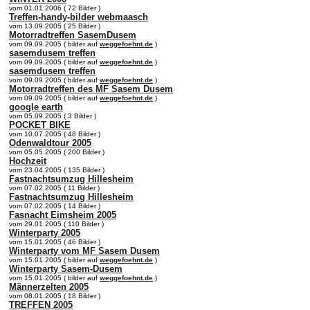
vom 01.01.2006 ( 72 Bilder )
Treffen-handy-bilder webmaasch
vom 13.09.2005 ( 25 Bilder )
Motorradtreffen SasemDusem
vom 09.09.2005 ( bilder auf
weggefoehnt.de
)
sasemdusem treffen
vom 09.09.2005 ( bilder auf
weggefoehnt.de
)
sasemdusem treffen
vom 09.09.2005 ( bilder auf
weggefoehnt.de
)
Motorradtreffen des MF Sasem Dusem
vom 09.09.2005 ( bilder auf
weggefoehnt.de
)
google earth
vom 05.09.2005 ( 3 Bilder )
POCKET BIKE
vom 10.07.2005 ( 48 Bilder )
Odenwaldtour 2005
vom 05.05.2005 ( 200 Bilder )
Hochzeit
vom 23.04.2005 ( 135 Bilder )
Fastnachtsumzug Hillesheim
vom 07.02.2005 ( 11 Bilder )
Fastnachtsumzug Hillesheim
vom 07.02.2005 ( 14 Bilder )
Fasnacht Eimsheim 2005
vom 29.01.2005 ( 110 Bilder )
Winterparty 2005
vom 15.01.2005 ( 46 Bilder )
Winterparty vom MF Sasem Dusem
vom 15.01.2005 ( bilder auf
weggefoehnt.de
)
Winterparty Sasem-Dusem
vom 15.01.2005 ( bilder auf
weggefoehnt.de
)
Männerzelten 2005
vom 08.01.2005 ( 18 Bilder )
TREFFEN 2005