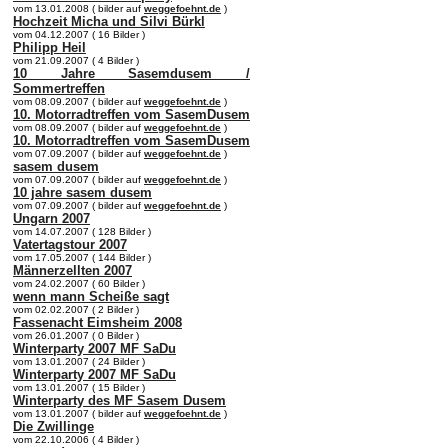
vom 13.01.2008 ( bilder auf
weggefoehnt.de
)
Hochzeit Micha und Silvi Bürkl
vom 04.12.2007 ( 16 Bilder )
Philipp Heil
vom 21.09.2007 ( 4 Bilder )
10 Jahre Sasemdusem /
Sommertreffen
vom 08.09.2007 ( bilder auf
weggefoehnt.de
)
10. Motorradtreffen vom SasemDusem
vom 08.09.2007 ( bilder auf
weggefoehnt.de
)
10. Motorradtreffen vom SasemDusem
vom 07.09.2007 ( bilder auf
weggefoehnt.de
)
sasem dusem
vom 07.09.2007 ( bilder auf
weggefoehnt.de
)
10 jahre sasem dusem
vom 07.09.2007 ( bilder auf
weggefoehnt.de
)
Ungarn 2007
vom 14.07.2007 ( 128 Bilder )
Vatertagstour 2007
vom 17.05.2007 ( 144 Bilder )
Männerzellten 2007
vom 24.02.2007 ( 60 Bilder )
wenn mann Scheiße sagt
vom 02.02.2007 ( 2 Bilder )
Fassenacht Eimsheim 2008
vom 26.01.2007 ( 0 Bilder )
Winterparty 2007 MF SaDu
vom 13.01.2007 ( 24 Bilder )
Winterparty 2007 MF SaDu
vom 13.01.2007 ( 15 Bilder )
Winterparty des MF Sasem Dusem
vom 13.01.2007 ( bilder auf
weggefoehnt.de
)
Die Zwillinge
vom 22.10.2006 ( 4 Bilder )