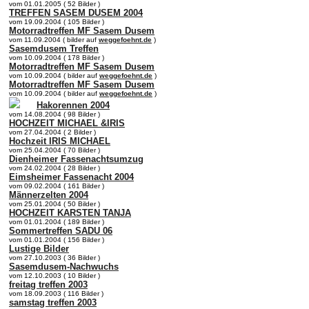
vom 01.01.2005 ( 52 Bilder )
TREFFEN SASEM DUSEM 2004
vom 19.09.2004 ( 105 Bilder )
Motorradtreffen MF Sasem Dusem
vom 11.09.2004 ( bilder auf
weggefoehnt.de
)
Sasemdusem Treffen
vom 10.09.2004 ( 178 Bilder )
Motorradtreffen MF Sasem Dusem
vom 10.09.2004 ( bilder auf
weggefoehnt.de
)
Motorradtreffen MF Sasem Dusem
vom 10.09.2004 ( bilder auf
weggefoehnt.de
)
Hakorennen 2004
vom 14.08.2004 ( 98 Bilder )
HOCHZEIT MICHAEL &IRIS
vom 27.04.2004 ( 2 Bilder )
Hochzeit IRIS MICHAEL
vom 25.04.2004 ( 70 Bilder )
Dienheimer Fassenachtsumzug
vom 24.02.2004 ( 28 Bilder )
Eimsheimer Fassenacht 2004
vom 09.02.2004 ( 161 Bilder )
Männerzelten 2004
vom 25.01.2004 ( 50 Bilder )
HOCHZEIT KARSTEN TANJA
vom 01.01.2004 ( 189 Bilder )
Sommertreffen SADU 06
vom 01.01.2004 ( 156 Bilder )
Lustige Bilder
vom 27.10.2003 ( 36 Bilder )
Sasemdusem-Nachwuchs
vom 12.10.2003 ( 10 Bilder )
freitag treffen 2003
vom 18.09.2003 ( 116 Bilder )
samstag treffen 2003