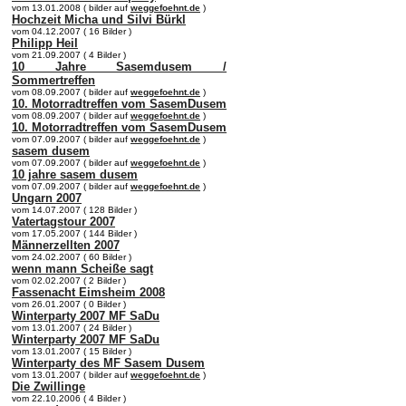
vom 13.01.2008 ( bilder auf
weggefoehnt.de
)
Hochzeit Micha und Silvi Bürkl
vom 04.12.2007 ( 16 Bilder )
Philipp Heil
vom 21.09.2007 ( 4 Bilder )
10 Jahre Sasemdusem /
Sommertreffen
vom 08.09.2007 ( bilder auf
weggefoehnt.de
)
10. Motorradtreffen vom SasemDusem
vom 08.09.2007 ( bilder auf
weggefoehnt.de
)
10. Motorradtreffen vom SasemDusem
vom 07.09.2007 ( bilder auf
weggefoehnt.de
)
sasem dusem
vom 07.09.2007 ( bilder auf
weggefoehnt.de
)
10 jahre sasem dusem
vom 07.09.2007 ( bilder auf
weggefoehnt.de
)
Ungarn 2007
vom 14.07.2007 ( 128 Bilder )
Vatertagstour 2007
vom 17.05.2007 ( 144 Bilder )
Männerzellten 2007
vom 24.02.2007 ( 60 Bilder )
wenn mann Scheiße sagt
vom 02.02.2007 ( 2 Bilder )
Fassenacht Eimsheim 2008
vom 26.01.2007 ( 0 Bilder )
Winterparty 2007 MF SaDu
vom 13.01.2007 ( 24 Bilder )
Winterparty 2007 MF SaDu
vom 13.01.2007 ( 15 Bilder )
Winterparty des MF Sasem Dusem
vom 13.01.2007 ( bilder auf
weggefoehnt.de
)
Die Zwillinge
vom 22.10.2006 ( 4 Bilder )