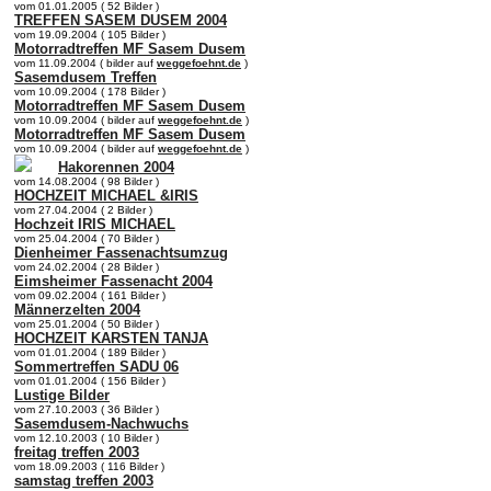
vom 01.01.2005 ( 52 Bilder )
TREFFEN SASEM DUSEM 2004
vom 19.09.2004 ( 105 Bilder )
Motorradtreffen MF Sasem Dusem
vom 11.09.2004 ( bilder auf
weggefoehnt.de
)
Sasemdusem Treffen
vom 10.09.2004 ( 178 Bilder )
Motorradtreffen MF Sasem Dusem
vom 10.09.2004 ( bilder auf
weggefoehnt.de
)
Motorradtreffen MF Sasem Dusem
vom 10.09.2004 ( bilder auf
weggefoehnt.de
)
Hakorennen 2004
vom 14.08.2004 ( 98 Bilder )
HOCHZEIT MICHAEL &IRIS
vom 27.04.2004 ( 2 Bilder )
Hochzeit IRIS MICHAEL
vom 25.04.2004 ( 70 Bilder )
Dienheimer Fassenachtsumzug
vom 24.02.2004 ( 28 Bilder )
Eimsheimer Fassenacht 2004
vom 09.02.2004 ( 161 Bilder )
Männerzelten 2004
vom 25.01.2004 ( 50 Bilder )
HOCHZEIT KARSTEN TANJA
vom 01.01.2004 ( 189 Bilder )
Sommertreffen SADU 06
vom 01.01.2004 ( 156 Bilder )
Lustige Bilder
vom 27.10.2003 ( 36 Bilder )
Sasemdusem-Nachwuchs
vom 12.10.2003 ( 10 Bilder )
freitag treffen 2003
vom 18.09.2003 ( 116 Bilder )
samstag treffen 2003