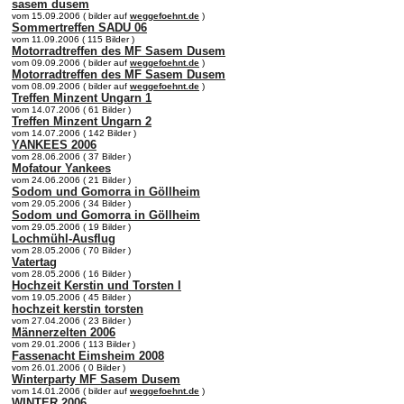
sasem dusem
vom 15.09.2006 ( bilder auf
weggefoehnt.de
)
Sommertreffen SADU 06
vom 11.09.2006 ( 115 Bilder )
Motorradtreffen des MF Sasem Dusem
vom 09.09.2006 ( bilder auf
weggefoehnt.de
)
Motorradtreffen des MF Sasem Dusem
vom 08.09.2006 ( bilder auf
weggefoehnt.de
)
Treffen Minzent Ungarn 1
vom 14.07.2006 ( 61 Bilder )
Treffen Minzent Ungarn 2
vom 14.07.2006 ( 142 Bilder )
YANKEES 2006
vom 28.06.2006 ( 37 Bilder )
Mofatour Yankees
vom 24.06.2006 ( 21 Bilder )
Sodom und Gomorra in Göllheim
vom 29.05.2006 ( 34 Bilder )
Sodom und Gomorra in Göllheim
vom 29.05.2006 ( 19 Bilder )
Lochmühl-Ausflug
vom 28.05.2006 ( 70 Bilder )
Vatertag
vom 28.05.2006 ( 16 Bilder )
Hochzeit Kerstin und Torsten I
vom 19.05.2006 ( 45 Bilder )
hochzeit kerstin torsten
vom 27.04.2006 ( 23 Bilder )
Männerzelten 2006
vom 29.01.2006 ( 113 Bilder )
Fassenacht Eimsheim 2008
vom 26.01.2006 ( 0 Bilder )
Winterparty MF Sasem Dusem
vom 14.01.2006 ( bilder auf
weggefoehnt.de
)
WINTER 2006