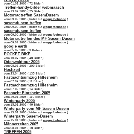
vom 01.01.2006 ( 72 Bilder )
Treffen-handy-bilder webmaasch
vom 13.09.2005 ( 25 Bilder )
Motorradtreffen SasemDusem
vom 09.09.2005 ( bilder auf
weggefoehnt.de
)
sasemdusem treffen
vom 09.09.2005 ( bilder auf
weggefoehnt.de
)
sasemdusem treffen
vom 09.09.2005 ( bilder auf
weggefoehnt.de
)
Motorradtreffen des MF Sasem Dusem
vom 09.09.2005 ( bilder auf
weggefoehnt.de
)
google earth
vom 05.09.2005 ( 3 Bilder )
POCKET BIKE
vom 10.07.2005 ( 48 Bilder )
Odenwaldtour 2005
vom 05.05.2005 ( 200 Bilder )
Hochzeit
vom 23.04.2005 ( 135 Bilder )
Fastnachtsumzug Hillesheim
vom 07.02.2005 ( 11 Bilder )
Fastnachtsumzug Hillesheim
vom 07.02.2005 ( 14 Bilder )
Fasnacht Eimsheim 2005
vom 29.01.2005 ( 110 Bilder )
Winterparty 2005
vom 15.01.2005 ( 46 Bilder )
Winterparty vom MF Sasem Dusem
vom 15.01.2005 ( bilder auf
weggefoehnt.de
)
Winterparty Sasem-Dusem
vom 15.01.2005 ( bilder auf
weggefoehnt.de
)
Männerzelten 2005
vom 08.01.2005 ( 18 Bilder )
TREFFEN 2005