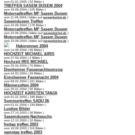
vom 01.01.2005 ( 52 Bilder )
TREFFEN SASEM DUSEM 2004
vom 19.09.2004 ( 105 Bilder )
Motorradtreffen MF Sasem Dusem
vom 11.09.2004 ( bilder auf
weggefoehnt.de
)
Sasemdusem Treffen
vom 10.09.2004 ( 178 Bilder )
Motorradtreffen MF Sasem Dusem
vom 10.09.2004 ( bilder auf
weggefoehnt.de
)
Motorradtreffen MF Sasem Dusem
vom 10.09.2004 ( bilder auf
weggefoehnt.de
)
Hakorennen 2004
vom 14.08.2004 ( 98 Bilder )
HOCHZEIT MICHAEL &IRIS
vom 27.04.2004 ( 2 Bilder )
Hochzeit IRIS MICHAEL
vom 25.04.2004 ( 70 Bilder )
Dienheimer Fassenachtsumzug
vom 24.02.2004 ( 28 Bilder )
Eimsheimer Fassenacht 2004
vom 09.02.2004 ( 161 Bilder )
Männerzelten 2004
vom 25.01.2004 ( 50 Bilder )
HOCHZEIT KARSTEN TANJA
vom 01.01.2004 ( 189 Bilder )
Sommertreffen SADU 06
vom 01.01.2004 ( 156 Bilder )
Lustige Bilder
vom 27.10.2003 ( 36 Bilder )
Sasemdusem-Nachwuchs
vom 12.10.2003 ( 10 Bilder )
freitag treffen 2003
vom 18.09.2003 ( 116 Bilder )
samstag treffen 2003