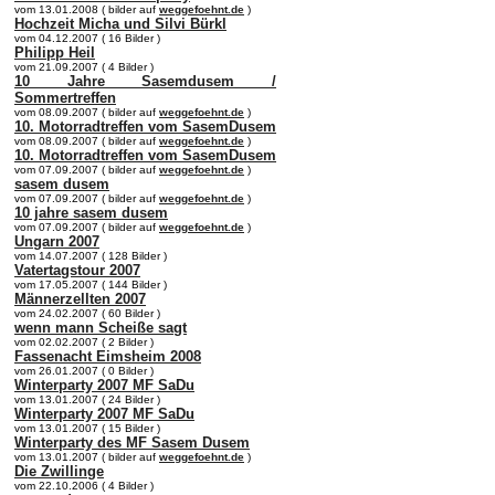
vom 13.01.2008 ( bilder auf
weggefoehnt.de
)
Hochzeit Micha und Silvi Bürkl
vom 04.12.2007 ( 16 Bilder )
Philipp Heil
vom 21.09.2007 ( 4 Bilder )
10 Jahre Sasemdusem /
Sommertreffen
vom 08.09.2007 ( bilder auf
weggefoehnt.de
)
10. Motorradtreffen vom SasemDusem
vom 08.09.2007 ( bilder auf
weggefoehnt.de
)
10. Motorradtreffen vom SasemDusem
vom 07.09.2007 ( bilder auf
weggefoehnt.de
)
sasem dusem
vom 07.09.2007 ( bilder auf
weggefoehnt.de
)
10 jahre sasem dusem
vom 07.09.2007 ( bilder auf
weggefoehnt.de
)
Ungarn 2007
vom 14.07.2007 ( 128 Bilder )
Vatertagstour 2007
vom 17.05.2007 ( 144 Bilder )
Männerzellten 2007
vom 24.02.2007 ( 60 Bilder )
wenn mann Scheiße sagt
vom 02.02.2007 ( 2 Bilder )
Fassenacht Eimsheim 2008
vom 26.01.2007 ( 0 Bilder )
Winterparty 2007 MF SaDu
vom 13.01.2007 ( 24 Bilder )
Winterparty 2007 MF SaDu
vom 13.01.2007 ( 15 Bilder )
Winterparty des MF Sasem Dusem
vom 13.01.2007 ( bilder auf
weggefoehnt.de
)
Die Zwillinge
vom 22.10.2006 ( 4 Bilder )