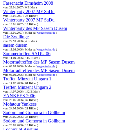
Fassenacht Eimsheim 2008
vom 26.01.2007 ( 0 Bilder )
Winterparty 2007 MF SaDu
vom 13.01.2007 ( 24 Bilder )
Winterparty 2007 MF SaDu
vom 13.01.2007 ( 15 Bilder )
Winterparty des MF Sasem Dusem
vom 13.01.2007 ( bilder auf
weggefoehnt.de
)
Die Zwillinge
vom 22.10.2006 ( 4 Bilder )
sasem dusem
vom 15.09.2006 ( bilder auf
weggefoehnt.de
)
Sommertreffen SADU 06
vom 11.09.2006 ( 115 Bilder )
Motorradtreffen des MF Sasem Dusem
vom 09.09.2006 ( bilder auf
weggefoehnt.de
)
Motorradtreffen des MF Sasem Dusem
vom 08.09.2006 ( bilder auf
weggefoehnt.de
)
Treffen Minzent Ungarn 1
vom 14.07.2006 ( 61 Bilder )
Treffen Minzent Ungarn 2
vom 14.07.2006 ( 142 Bilder )
YANKEES 2006
vom 28.06.2006 ( 37 Bilder )
Mofatour Yankees
vom 24.06.2006 ( 21 Bilder )
Sodom und Gomorra in Göllheim
vom 29.05.2006 ( 34 Bilder )
Sodom und Gomorra in Göllheim
vom 29.05.2006 ( 19 Bilder )
Lochmühl-Ausflug