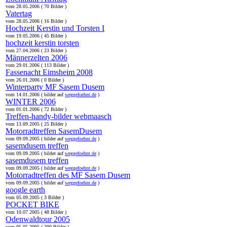
vom 28.05.2006 ( 70 Bilder )
Vatertag
vom 28.05.2006 ( 16 Bilder )
Hochzeit Kerstin und Torsten I
vom 19.05.2006 ( 45 Bilder )
hochzeit kerstin torsten
vom 27.04.2006 ( 23 Bilder )
Männerzelten 2006
vom 29.01.2006 ( 113 Bilder )
Fassenacht Eimsheim 2008
vom 26.01.2006 ( 0 Bilder )
Winterparty MF Sasem Dusem
vom 14.01.2006 ( bilder auf
weggefoehnt.de
)
WINTER 2006
vom 01.01.2006 ( 72 Bilder )
Treffen-handy-bilder webmaasch
vom 13.09.2005 ( 25 Bilder )
Motorradtreffen SasemDusem
vom 09.09.2005 ( bilder auf
weggefoehnt.de
)
sasemdusem treffen
vom 09.09.2005 ( bilder auf
weggefoehnt.de
)
sasemdusem treffen
vom 09.09.2005 ( bilder auf
weggefoehnt.de
)
Motorradtreffen des MF Sasem Dusem
vom 09.09.2005 ( bilder auf
weggefoehnt.de
)
google earth
vom 05.09.2005 ( 3 Bilder )
POCKET BIKE
vom 10.07.2005 ( 48 Bilder )
Odenwaldtour 2005
vom 05.05.2005 ( 200 Bilder )