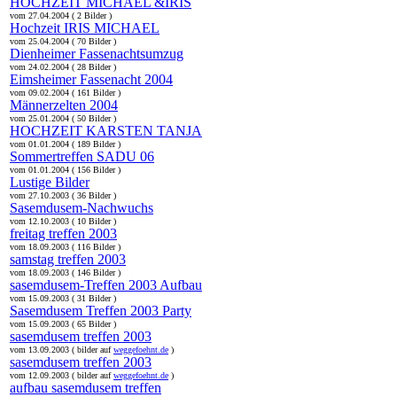
HOCHZEIT MICHAEL &IRIS
vom 27.04.2004 ( 2 Bilder )
Hochzeit IRIS MICHAEL
vom 25.04.2004 ( 70 Bilder )
Dienheimer Fassenachtsumzug
vom 24.02.2004 ( 28 Bilder )
Eimsheimer Fassenacht 2004
vom 09.02.2004 ( 161 Bilder )
Männerzelten 2004
vom 25.01.2004 ( 50 Bilder )
HOCHZEIT KARSTEN TANJA
vom 01.01.2004 ( 189 Bilder )
Sommertreffen SADU 06
vom 01.01.2004 ( 156 Bilder )
Lustige Bilder
vom 27.10.2003 ( 36 Bilder )
Sasemdusem-Nachwuchs
vom 12.10.2003 ( 10 Bilder )
freitag treffen 2003
vom 18.09.2003 ( 116 Bilder )
samstag treffen 2003
vom 18.09.2003 ( 146 Bilder )
sasemdusem-Treffen 2003 Aufbau
vom 15.09.2003 ( 31 Bilder )
Sasemdusem Treffen 2003 Party
vom 15.09.2003 ( 65 Bilder )
sasemdusem treffen 2003
vom 13.09.2003 ( bilder auf
weggefoehnt.de
)
sasemdusem treffen 2003
vom 12.09.2003 ( bilder auf
weggefoehnt.de
)
aufbau sasemdusem treffen