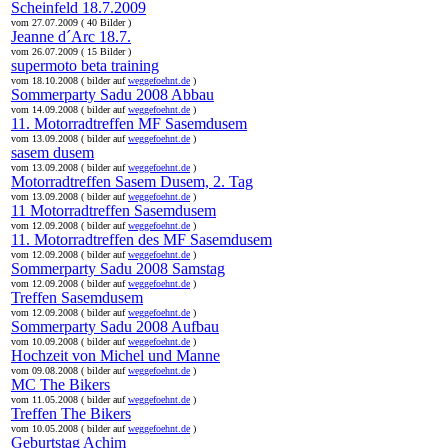
Scheinfeld 18.7.2009
vom 27.07.2009 ( 40 Bilder )
Jeanne d´Arc 18.7.
vom 26.07.2009 ( 15 Bilder )
supermoto beta training
vom 18.10.2008 ( bilder auf
weggefoehnt.de
)
Sommerparty Sadu 2008 Abbau
vom 14.09.2008 ( bilder auf
weggefoehnt.de
)
11. Motorradtreffen MF Sasemdusem
vom 13.09.2008 ( bilder auf
weggefoehnt.de
)
sasem dusem
vom 13.09.2008 ( bilder auf
weggefoehnt.de
)
Motorradtreffen Sasem Dusem, 2. Tag
vom 13.09.2008 ( bilder auf
weggefoehnt.de
)
11 Motorradtreffen Sasemdusem
vom 12.09.2008 ( bilder auf
weggefoehnt.de
)
11. Motorradtreffen des MF Sasemdusem
vom 12.09.2008 ( bilder auf
weggefoehnt.de
)
Sommerparty Sadu 2008 Samstag
vom 12.09.2008 ( bilder auf
weggefoehnt.de
)
Treffen Sasemdusem
vom 12.09.2008 ( bilder auf
weggefoehnt.de
)
Sommerparty Sadu 2008 Aufbau
vom 10.09.2008 ( bilder auf
weggefoehnt.de
)
Hochzeit von Michel und Manne
vom 09.08.2008 ( bilder auf
weggefoehnt.de
)
MC The Bikers
vom 11.05.2008 ( bilder auf
weggefoehnt.de
)
Treffen The Bikers
vom 10.05.2008 ( bilder auf
weggefoehnt.de
)
Geburtstag Achim