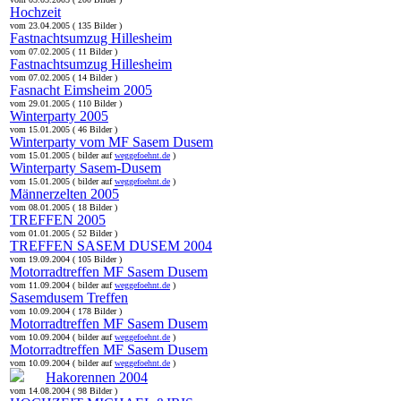
Hochzeit
vom 23.04.2005 ( 135 Bilder )
Fastnachtsumzug Hillesheim
vom 07.02.2005 ( 11 Bilder )
Fastnachtsumzug Hillesheim
vom 07.02.2005 ( 14 Bilder )
Fasnacht Eimsheim 2005
vom 29.01.2005 ( 110 Bilder )
Winterparty 2005
vom 15.01.2005 ( 46 Bilder )
Winterparty vom MF Sasem Dusem
vom 15.01.2005 ( bilder auf
weggefoehnt.de
)
Winterparty Sasem-Dusem
vom 15.01.2005 ( bilder auf
weggefoehnt.de
)
Männerzelten 2005
vom 08.01.2005 ( 18 Bilder )
TREFFEN 2005
vom 01.01.2005 ( 52 Bilder )
TREFFEN SASEM DUSEM 2004
vom 19.09.2004 ( 105 Bilder )
Motorradtreffen MF Sasem Dusem
vom 11.09.2004 ( bilder auf
weggefoehnt.de
)
Sasemdusem Treffen
vom 10.09.2004 ( 178 Bilder )
Motorradtreffen MF Sasem Dusem
vom 10.09.2004 ( bilder auf
weggefoehnt.de
)
Motorradtreffen MF Sasem Dusem
vom 10.09.2004 ( bilder auf
weggefoehnt.de
)
Hakorennen 2004
vom 14.08.2004 ( 98 Bilder )