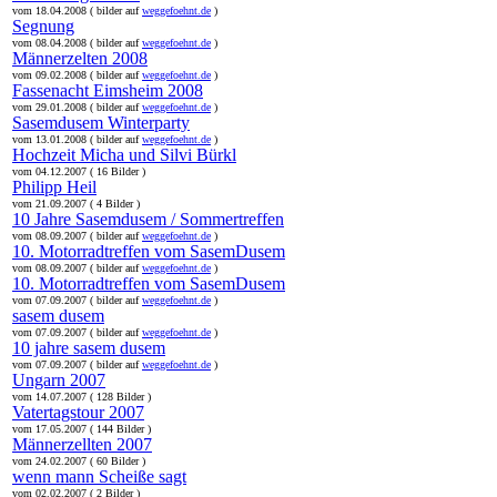
vom 18.04.2008 ( bilder auf
weggefoehnt.de
)
Segnung
vom 08.04.2008 ( bilder auf
weggefoehnt.de
)
Männerzelten 2008
vom 09.02.2008 ( bilder auf
weggefoehnt.de
)
Fassenacht Eimsheim 2008
vom 29.01.2008 ( bilder auf
weggefoehnt.de
)
Sasemdusem Winterparty
vom 13.01.2008 ( bilder auf
weggefoehnt.de
)
Hochzeit Micha und Silvi Bürkl
vom 04.12.2007 ( 16 Bilder )
Philipp Heil
vom 21.09.2007 ( 4 Bilder )
10 Jahre Sasemdusem / Sommertreffen
vom 08.09.2007 ( bilder auf
weggefoehnt.de
)
10. Motorradtreffen vom SasemDusem
vom 08.09.2007 ( bilder auf
weggefoehnt.de
)
10. Motorradtreffen vom SasemDusem
vom 07.09.2007 ( bilder auf
weggefoehnt.de
)
sasem dusem
vom 07.09.2007 ( bilder auf
weggefoehnt.de
)
10 jahre sasem dusem
vom 07.09.2007 ( bilder auf
weggefoehnt.de
)
Ungarn 2007
vom 14.07.2007 ( 128 Bilder )
Vatertagstour 2007
vom 17.05.2007 ( 144 Bilder )
Männerzellten 2007
vom 24.02.2007 ( 60 Bilder )
wenn mann Scheiße sagt
vom 02.02.2007 ( 2 Bilder )