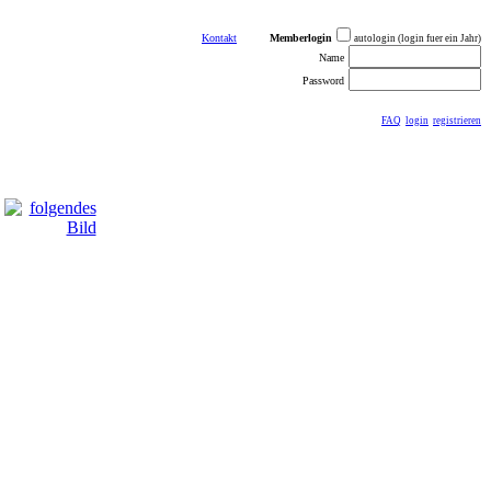
Kontakt
Memberlogin
autologin (login fuer ein Jahr)
Name
Password
FAQ
login
registrieren
ästebuch
sonstiges
Impressum