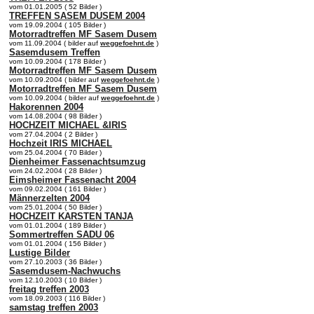
vom 01.01.2005 ( 52 Bilder )
TREFFEN SASEM DUSEM 2004
vom 19.09.2004 ( 105 Bilder )
Motorradtreffen MF Sasem Dusem
vom 11.09.2004 ( bilder auf
weggefoehnt.de
)
Sasemdusem Treffen
vom 10.09.2004 ( 178 Bilder )
Motorradtreffen MF Sasem Dusem
vom 10.09.2004 ( bilder auf
weggefoehnt.de
)
Motorradtreffen MF Sasem Dusem
vom 10.09.2004 ( bilder auf
weggefoehnt.de
)
Hakorennen 2004
vom 14.08.2004 ( 98 Bilder )
HOCHZEIT MICHAEL &IRIS
vom 27.04.2004 ( 2 Bilder )
Hochzeit IRIS MICHAEL
vom 25.04.2004 ( 70 Bilder )
Dienheimer Fassenachtsumzug
vom 24.02.2004 ( 28 Bilder )
Eimsheimer Fassenacht 2004
vom 09.02.2004 ( 161 Bilder )
Männerzelten 2004
vom 25.01.2004 ( 50 Bilder )
HOCHZEIT KARSTEN TANJA
vom 01.01.2004 ( 189 Bilder )
Sommertreffen SADU 06
vom 01.01.2004 ( 156 Bilder )
Lustige Bilder
vom 27.10.2003 ( 36 Bilder )
Sasemdusem-Nachwuchs
vom 12.10.2003 ( 10 Bilder )
freitag treffen 2003
vom 18.09.2003 ( 116 Bilder )
samstag treffen 2003