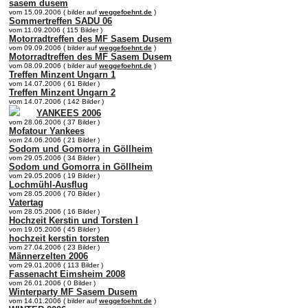
sasem dusem
vom 15.09.2006 ( bilder auf
weggefoehnt.de
)
Sommertreffen SADU 06
vom 11.09.2006 ( 115 Bilder )
Motorradtreffen des MF Sasem Dusem
vom 09.09.2006 ( bilder auf
weggefoehnt.de
)
Motorradtreffen des MF Sasem Dusem
vom 08.09.2006 ( bilder auf
weggefoehnt.de
)
Treffen Minzent Ungarn 1
vom 14.07.2006 ( 61 Bilder )
Treffen Minzent Ungarn 2
vom 14.07.2006 ( 142 Bilder )
YANKEES 2006
vom 28.06.2006 ( 37 Bilder )
Mofatour Yankees
vom 24.06.2006 ( 21 Bilder )
Sodom und Gomorra in Göllheim
vom 29.05.2006 ( 34 Bilder )
Sodom und Gomorra in Göllheim
vom 29.05.2006 ( 19 Bilder )
Lochmühl-Ausflug
vom 28.05.2006 ( 70 Bilder )
Vatertag
vom 28.05.2006 ( 16 Bilder )
Hochzeit Kerstin und Torsten I
vom 19.05.2006 ( 45 Bilder )
hochzeit kerstin torsten
vom 27.04.2006 ( 23 Bilder )
Männerzelten 2006
vom 29.01.2006 ( 113 Bilder )
Fassenacht Eimsheim 2008
vom 26.01.2006 ( 0 Bilder )
Winterparty MF Sasem Dusem
vom 14.01.2006 ( bilder auf
weggefoehnt.de
)