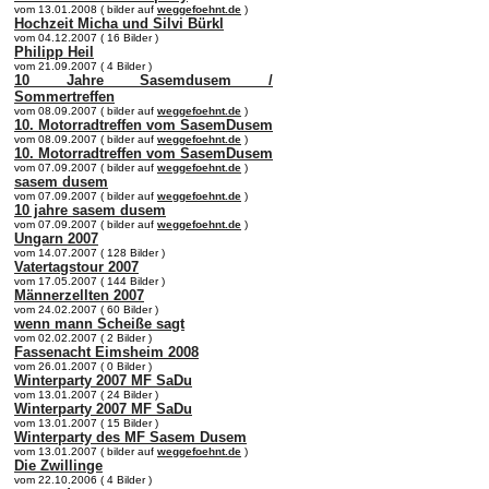
vom 13.01.2008 ( bilder auf
weggefoehnt.de
)
Hochzeit Micha und Silvi Bürkl
vom 04.12.2007 ( 16 Bilder )
Philipp Heil
vom 21.09.2007 ( 4 Bilder )
10 Jahre Sasemdusem /
Sommertreffen
vom 08.09.2007 ( bilder auf
weggefoehnt.de
)
10. Motorradtreffen vom SasemDusem
vom 08.09.2007 ( bilder auf
weggefoehnt.de
)
10. Motorradtreffen vom SasemDusem
vom 07.09.2007 ( bilder auf
weggefoehnt.de
)
sasem dusem
vom 07.09.2007 ( bilder auf
weggefoehnt.de
)
10 jahre sasem dusem
vom 07.09.2007 ( bilder auf
weggefoehnt.de
)
Ungarn 2007
vom 14.07.2007 ( 128 Bilder )
Vatertagstour 2007
vom 17.05.2007 ( 144 Bilder )
Männerzellten 2007
vom 24.02.2007 ( 60 Bilder )
wenn mann Scheiße sagt
vom 02.02.2007 ( 2 Bilder )
Fassenacht Eimsheim 2008
vom 26.01.2007 ( 0 Bilder )
Winterparty 2007 MF SaDu
vom 13.01.2007 ( 24 Bilder )
Winterparty 2007 MF SaDu
vom 13.01.2007 ( 15 Bilder )
Winterparty des MF Sasem Dusem
vom 13.01.2007 ( bilder auf
weggefoehnt.de
)
Die Zwillinge
vom 22.10.2006 ( 4 Bilder )