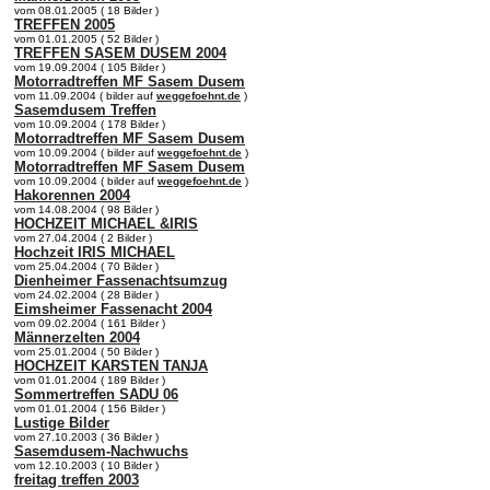
vom 08.01.2005 ( 18 Bilder )
TREFFEN 2005
vom 01.01.2005 ( 52 Bilder )
TREFFEN SASEM DUSEM 2004
vom 19.09.2004 ( 105 Bilder )
Motorradtreffen MF Sasem Dusem
vom 11.09.2004 ( bilder auf
weggefoehnt.de
)
Sasemdusem Treffen
vom 10.09.2004 ( 178 Bilder )
Motorradtreffen MF Sasem Dusem
vom 10.09.2004 ( bilder auf
weggefoehnt.de
)
Motorradtreffen MF Sasem Dusem
vom 10.09.2004 ( bilder auf
weggefoehnt.de
)
Hakorennen 2004
vom 14.08.2004 ( 98 Bilder )
HOCHZEIT MICHAEL &IRIS
vom 27.04.2004 ( 2 Bilder )
Hochzeit IRIS MICHAEL
vom 25.04.2004 ( 70 Bilder )
Dienheimer Fassenachtsumzug
vom 24.02.2004 ( 28 Bilder )
Eimsheimer Fassenacht 2004
vom 09.02.2004 ( 161 Bilder )
Männerzelten 2004
vom 25.01.2004 ( 50 Bilder )
HOCHZEIT KARSTEN TANJA
vom 01.01.2004 ( 189 Bilder )
Sommertreffen SADU 06
vom 01.01.2004 ( 156 Bilder )
Lustige Bilder
vom 27.10.2003 ( 36 Bilder )
Sasemdusem-Nachwuchs
vom 12.10.2003 ( 10 Bilder )
freitag treffen 2003