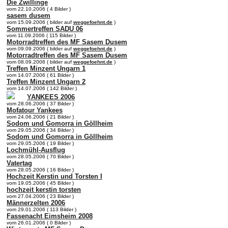
Die Zwillinge
vom 22.10.2006 ( 4 Bilder )
sasem dusem
vom 15.09.2006 ( bilder auf
weggefoehnt.de
)
Sommertreffen SADU 06
vom 11.09.2006 ( 115 Bilder )
Motorradtreffen des MF Sasem Dusem
vom 09.09.2006 ( bilder auf
weggefoehnt.de
)
Motorradtreffen des MF Sasem Dusem
vom 08.09.2006 ( bilder auf
weggefoehnt.de
)
Treffen Minzent Ungarn 1
vom 14.07.2006 ( 61 Bilder )
Treffen Minzent Ungarn 2
vom 14.07.2006 ( 142 Bilder )
YANKEES 2006
vom 28.06.2006 ( 37 Bilder )
Mofatour Yankees
vom 24.06.2006 ( 21 Bilder )
Sodom und Gomorra in Göllheim
vom 29.05.2006 ( 34 Bilder )
Sodom und Gomorra in Göllheim
vom 29.05.2006 ( 19 Bilder )
Lochmühl-Ausflug
vom 28.05.2006 ( 70 Bilder )
Vatertag
vom 28.05.2006 ( 16 Bilder )
Hochzeit Kerstin und Torsten I
vom 19.05.2006 ( 45 Bilder )
hochzeit kerstin torsten
vom 27.04.2006 ( 23 Bilder )
Männerzelten 2006
vom 29.01.2006 ( 113 Bilder )
Fassenacht Eimsheim 2008
vom 26.01.2006 ( 0 Bilder )