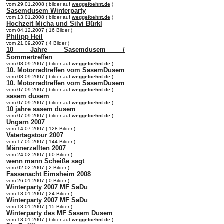
vom 29.01.2008 ( bilder auf
weggefoehnt.de
)
Sasemdusem Winterparty
vom 13.01.2008 ( bilder auf
weggefoehnt.de
)
Hochzeit Micha und Silvi Bürkl
vom 04.12.2007 ( 16 Bilder )
Philipp Heil
vom 21.09.2007 ( 4 Bilder )
10 Jahre Sasemdusem /
Sommertreffen
vom 08.09.2007 ( bilder auf
weggefoehnt.de
)
10. Motorradtreffen vom SasemDusem
vom 08.09.2007 ( bilder auf
weggefoehnt.de
)
10. Motorradtreffen vom SasemDusem
vom 07.09.2007 ( bilder auf
weggefoehnt.de
)
sasem dusem
vom 07.09.2007 ( bilder auf
weggefoehnt.de
)
10 jahre sasem dusem
vom 07.09.2007 ( bilder auf
weggefoehnt.de
)
Ungarn 2007
vom 14.07.2007 ( 128 Bilder )
Vatertagstour 2007
vom 17.05.2007 ( 144 Bilder )
Männerzellten 2007
vom 24.02.2007 ( 60 Bilder )
wenn mann Scheiße sagt
vom 02.02.2007 ( 2 Bilder )
Fassenacht Eimsheim 2008
vom 26.01.2007 ( 0 Bilder )
Winterparty 2007 MF SaDu
vom 13.01.2007 ( 24 Bilder )
Winterparty 2007 MF SaDu
vom 13.01.2007 ( 15 Bilder )
Winterparty des MF Sasem Dusem
vom 13.01.2007 ( bilder auf
weggefoehnt.de
)