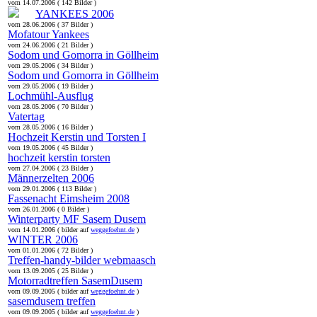
vom 14.07.2006 ( 142 Bilder )
YANKEES 2006
vom 28.06.2006 ( 37 Bilder )
Mofatour Yankees
vom 24.06.2006 ( 21 Bilder )
Sodom und Gomorra in Göllheim
vom 29.05.2006 ( 34 Bilder )
Sodom und Gomorra in Göllheim
vom 29.05.2006 ( 19 Bilder )
Lochmühl-Ausflug
vom 28.05.2006 ( 70 Bilder )
Vatertag
vom 28.05.2006 ( 16 Bilder )
Hochzeit Kerstin und Torsten I
vom 19.05.2006 ( 45 Bilder )
hochzeit kerstin torsten
vom 27.04.2006 ( 23 Bilder )
Männerzelten 2006
vom 29.01.2006 ( 113 Bilder )
Fassenacht Eimsheim 2008
vom 26.01.2006 ( 0 Bilder )
Winterparty MF Sasem Dusem
vom 14.01.2006 ( bilder auf
weggefoehnt.de
)
WINTER 2006
vom 01.01.2006 ( 72 Bilder )
Treffen-handy-bilder webmaasch
vom 13.09.2005 ( 25 Bilder )
Motorradtreffen SasemDusem
vom 09.09.2005 ( bilder auf
weggefoehnt.de
)
sasemdusem treffen
vom 09.09.2005 ( bilder auf
weggefoehnt.de
)