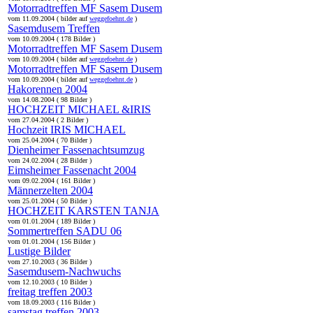
Motorradtreffen MF Sasem Dusem
vom 11.09.2004 ( bilder auf
weggefoehnt.de
)
Sasemdusem Treffen
vom 10.09.2004 ( 178 Bilder )
Motorradtreffen MF Sasem Dusem
vom 10.09.2004 ( bilder auf
weggefoehnt.de
)
Motorradtreffen MF Sasem Dusem
vom 10.09.2004 ( bilder auf
weggefoehnt.de
)
Hakorennen 2004
vom 14.08.2004 ( 98 Bilder )
HOCHZEIT MICHAEL &IRIS
vom 27.04.2004 ( 2 Bilder )
Hochzeit IRIS MICHAEL
vom 25.04.2004 ( 70 Bilder )
Dienheimer Fassenachtsumzug
vom 24.02.2004 ( 28 Bilder )
Eimsheimer Fassenacht 2004
vom 09.02.2004 ( 161 Bilder )
Männerzelten 2004
vom 25.01.2004 ( 50 Bilder )
HOCHZEIT KARSTEN TANJA
vom 01.01.2004 ( 189 Bilder )
Sommertreffen SADU 06
vom 01.01.2004 ( 156 Bilder )
Lustige Bilder
vom 27.10.2003 ( 36 Bilder )
Sasemdusem-Nachwuchs
vom 12.10.2003 ( 10 Bilder )
freitag treffen 2003
vom 18.09.2003 ( 116 Bilder )
samstag treffen 2003