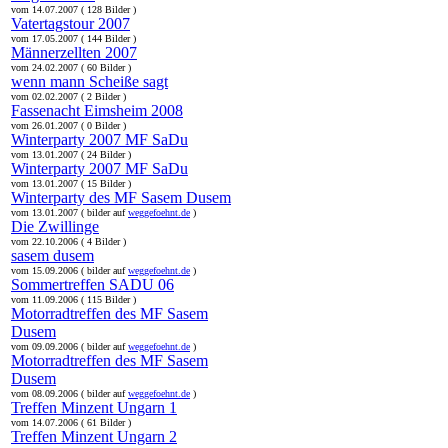
vom 14.07.2007 ( 128 Bilder )
Vatertagstour 2007
vom 17.05.2007 ( 144 Bilder )
Männerzellten 2007
vom 24.02.2007 ( 60 Bilder )
wenn mann Scheiße sagt
vom 02.02.2007 ( 2 Bilder )
Fassenacht Eimsheim 2008
vom 26.01.2007 ( 0 Bilder )
Winterparty 2007 MF SaDu
vom 13.01.2007 ( 24 Bilder )
Winterparty 2007 MF SaDu
vom 13.01.2007 ( 15 Bilder )
Winterparty des MF Sasem Dusem
vom 13.01.2007 ( bilder auf
weggefoehnt.de
)
Die Zwillinge
vom 22.10.2006 ( 4 Bilder )
sasem dusem
vom 15.09.2006 ( bilder auf
weggefoehnt.de
)
Sommertreffen SADU 06
vom 11.09.2006 ( 115 Bilder )
Motorradtreffen des MF Sasem
Dusem
vom 09.09.2006 ( bilder auf
weggefoehnt.de
)
Motorradtreffen des MF Sasem
Dusem
vom 08.09.2006 ( bilder auf
weggefoehnt.de
)
Treffen Minzent Ungarn 1
vom 14.07.2006 ( 61 Bilder )
Treffen Minzent Ungarn 2