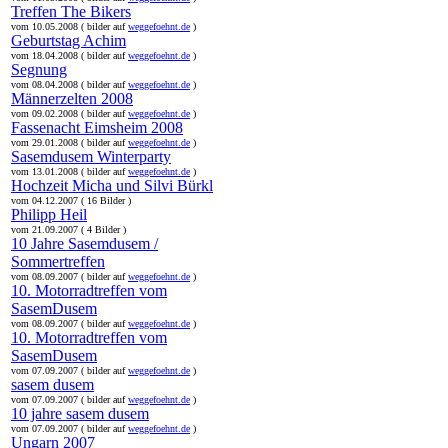
Treffen The Bikers
vom 10.05.2008 ( bilder auf
weggefoehnt.de
)
Geburtstag Achim
vom 18.04.2008 ( bilder auf
weggefoehnt.de
)
Segnung
vom 08.04.2008 ( bilder auf
weggefoehnt.de
)
Männerzelten 2008
vom 09.02.2008 ( bilder auf
weggefoehnt.de
)
Fassenacht Eimsheim 2008
vom 29.01.2008 ( bilder auf
weggefoehnt.de
)
Sasemdusem Winterparty
vom 13.01.2008 ( bilder auf
weggefoehnt.de
)
Hochzeit Micha und Silvi Bürkl
vom 04.12.2007 ( 16 Bilder )
Philipp Heil
vom 21.09.2007 ( 4 Bilder )
10 Jahre Sasemdusem /
Sommertreffen
vom 08.09.2007 ( bilder auf
weggefoehnt.de
)
10. Motorradtreffen vom
SasemDusem
vom 08.09.2007 ( bilder auf
weggefoehnt.de
)
10. Motorradtreffen vom
SasemDusem
vom 07.09.2007 ( bilder auf
weggefoehnt.de
)
sasem dusem
vom 07.09.2007 ( bilder auf
weggefoehnt.de
)
10 jahre sasem dusem
vom 07.09.2007 ( bilder auf
weggefoehnt.de
)
Ungarn 2007