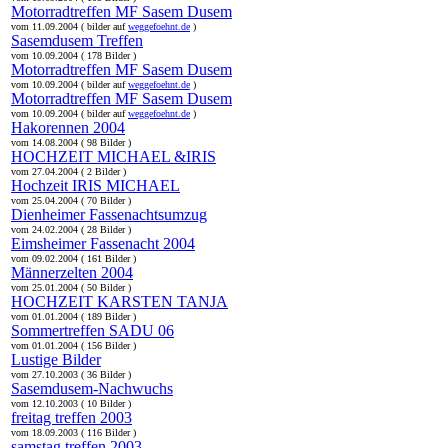
Motorradtreffen MF Sasem Dusem
vom 11.09.2004 ( bilder auf
weggefoehnt.de
)
Sasemdusem Treffen
vom 10.09.2004 ( 178 Bilder )
Motorradtreffen MF Sasem Dusem
vom 10.09.2004 ( bilder auf
weggefoehnt.de
)
Motorradtreffen MF Sasem Dusem
vom 10.09.2004 ( bilder auf
weggefoehnt.de
)
Hakorennen 2004
vom 14.08.2004 ( 98 Bilder )
HOCHZEIT MICHAEL &IRIS
vom 27.04.2004 ( 2 Bilder )
Hochzeit IRIS MICHAEL
vom 25.04.2004 ( 70 Bilder )
Dienheimer Fassenachtsumzug
vom 24.02.2004 ( 28 Bilder )
Eimsheimer Fassenacht 2004
vom 09.02.2004 ( 161 Bilder )
Männerzelten 2004
vom 25.01.2004 ( 50 Bilder )
HOCHZEIT KARSTEN TANJA
vom 01.01.2004 ( 189 Bilder )
Sommertreffen SADU 06
vom 01.01.2004 ( 156 Bilder )
Lustige Bilder
vom 27.10.2003 ( 36 Bilder )
Sasemdusem-Nachwuchs
vom 12.10.2003 ( 10 Bilder )
freitag treffen 2003
vom 18.09.2003 ( 116 Bilder )
samstag treffen 2003