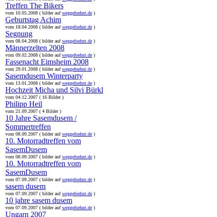
Treffen The Bikers
vom 10.05.2008 ( bilder auf
weggefoehnt.de
)
Geburtstag Achim
vom 18.04.2008 ( bilder auf
weggefoehnt.de
)
Segnung
vom 08.04.2008 ( bilder auf
weggefoehnt.de
)
Männerzelten 2008
vom 09.02.2008 ( bilder auf
weggefoehnt.de
)
Fassenacht Eimsheim 2008
vom 29.01.2008 ( bilder auf
weggefoehnt.de
)
Sasemdusem Winterparty
vom 13.01.2008 ( bilder auf
weggefoehnt.de
)
Hochzeit Micha und Silvi Bürkl
vom 04.12.2007 ( 16 Bilder )
Philipp Heil
vom 21.09.2007 ( 4 Bilder )
10 Jahre Sasemdusem /
Sommertreffen
vom 08.09.2007 ( bilder auf
weggefoehnt.de
)
10. Motorradtreffen vom
SasemDusem
vom 08.09.2007 ( bilder auf
weggefoehnt.de
)
10. Motorradtreffen vom
SasemDusem
vom 07.09.2007 ( bilder auf
weggefoehnt.de
)
sasem dusem
vom 07.09.2007 ( bilder auf
weggefoehnt.de
)
10 jahre sasem dusem
vom 07.09.2007 ( bilder auf
weggefoehnt.de
)
Ungarn 2007