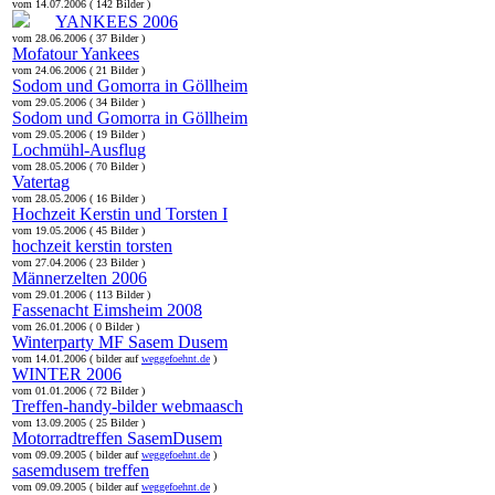
vom 14.07.2006 ( 142 Bilder )
YANKEES 2006
vom 28.06.2006 ( 37 Bilder )
Mofatour Yankees
vom 24.06.2006 ( 21 Bilder )
Sodom und Gomorra in Göllheim
vom 29.05.2006 ( 34 Bilder )
Sodom und Gomorra in Göllheim
vom 29.05.2006 ( 19 Bilder )
Lochmühl-Ausflug
vom 28.05.2006 ( 70 Bilder )
Vatertag
vom 28.05.2006 ( 16 Bilder )
Hochzeit Kerstin und Torsten I
vom 19.05.2006 ( 45 Bilder )
hochzeit kerstin torsten
vom 27.04.2006 ( 23 Bilder )
Männerzelten 2006
vom 29.01.2006 ( 113 Bilder )
Fassenacht Eimsheim 2008
vom 26.01.2006 ( 0 Bilder )
Winterparty MF Sasem Dusem
vom 14.01.2006 ( bilder auf
weggefoehnt.de
)
WINTER 2006
vom 01.01.2006 ( 72 Bilder )
Treffen-handy-bilder webmaasch
vom 13.09.2005 ( 25 Bilder )
Motorradtreffen SasemDusem
vom 09.09.2005 ( bilder auf
weggefoehnt.de
)
sasemdusem treffen
vom 09.09.2005 ( bilder auf
weggefoehnt.de
)