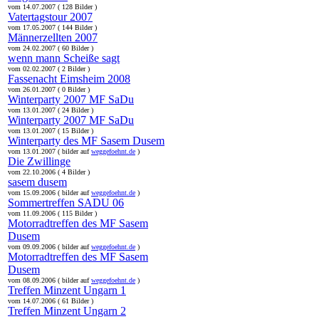
vom 14.07.2007 ( 128 Bilder )
Vatertagstour 2007
vom 17.05.2007 ( 144 Bilder )
Männerzellten 2007
vom 24.02.2007 ( 60 Bilder )
wenn mann Scheiße sagt
vom 02.02.2007 ( 2 Bilder )
Fassenacht Eimsheim 2008
vom 26.01.2007 ( 0 Bilder )
Winterparty 2007 MF SaDu
vom 13.01.2007 ( 24 Bilder )
Winterparty 2007 MF SaDu
vom 13.01.2007 ( 15 Bilder )
Winterparty des MF Sasem Dusem
vom 13.01.2007 ( bilder auf
weggefoehnt.de
)
Die Zwillinge
vom 22.10.2006 ( 4 Bilder )
sasem dusem
vom 15.09.2006 ( bilder auf
weggefoehnt.de
)
Sommertreffen SADU 06
vom 11.09.2006 ( 115 Bilder )
Motorradtreffen des MF Sasem
Dusem
vom 09.09.2006 ( bilder auf
weggefoehnt.de
)
Motorradtreffen des MF Sasem
Dusem
vom 08.09.2006 ( bilder auf
weggefoehnt.de
)
Treffen Minzent Ungarn 1
vom 14.07.2006 ( 61 Bilder )
Treffen Minzent Ungarn 2