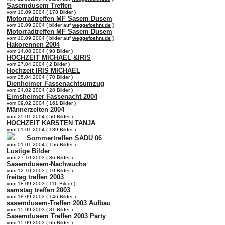
Sasemdusem Treffen
vom 10.09.2004 ( 178 Bilder )
Motorradtreffen MF Sasem Dusem
vom 10.09.2004 ( bilder auf
weggefoehnt.de
)
Motorradtreffen MF Sasem Dusem
vom 10.09.2004 ( bilder auf
weggefoehnt.de
)
Hakorennen 2004
vom 14.08.2004 ( 98 Bilder )
HOCHZEIT MICHAEL &IRIS
vom 27.04.2004 ( 2 Bilder )
Hochzeit IRIS MICHAEL
vom 25.04.2004 ( 70 Bilder )
Dienheimer Fassenachtsumzug
vom 24.02.2004 ( 28 Bilder )
Eimsheimer Fassenacht 2004
vom 09.02.2004 ( 161 Bilder )
Männerzelten 2004
vom 25.01.2004 ( 50 Bilder )
HOCHZEIT KARSTEN TANJA
vom 01.01.2004 ( 189 Bilder )
Sommertreffen SADU 06
vom 01.01.2004 ( 156 Bilder )
Lustige Bilder
vom 27.10.2003 ( 36 Bilder )
Sasemdusem-Nachwuchs
vom 12.10.2003 ( 10 Bilder )
freitag treffen 2003
vom 18.09.2003 ( 116 Bilder )
samstag treffen 2003
vom 18.09.2003 ( 146 Bilder )
sasemdusem-Treffen 2003 Aufbau
vom 15.09.2003 ( 31 Bilder )
Sasemdusem Treffen 2003 Party
vom 15.09.2003 ( 65 Bilder )