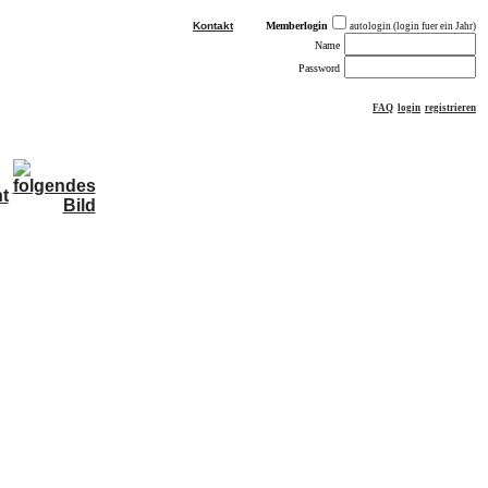
Kontakt
Memberlogin
autologin (login fuer ein Jahr)
Name
Password
FAQ
login
registrieren
ästebuch
sonstiges
Impressum