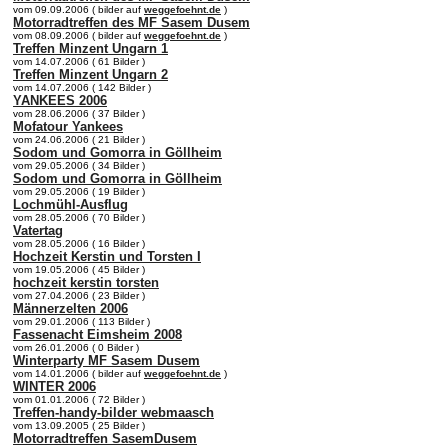
vom 09.09.2006 ( bilder auf
weggefoehnt.de
)
Motorradtreffen des MF Sasem Dusem
vom 08.09.2006 ( bilder auf
weggefoehnt.de
)
Treffen Minzent Ungarn 1
vom 14.07.2006 ( 61 Bilder )
Treffen Minzent Ungarn 2
vom 14.07.2006 ( 142 Bilder )
YANKEES 2006
vom 28.06.2006 ( 37 Bilder )
Mofatour Yankees
vom 24.06.2006 ( 21 Bilder )
Sodom und Gomorra in Göllheim
vom 29.05.2006 ( 34 Bilder )
Sodom und Gomorra in Göllheim
vom 29.05.2006 ( 19 Bilder )
Lochmühl-Ausflug
vom 28.05.2006 ( 70 Bilder )
Vatertag
vom 28.05.2006 ( 16 Bilder )
Hochzeit Kerstin und Torsten I
vom 19.05.2006 ( 45 Bilder )
hochzeit kerstin torsten
vom 27.04.2006 ( 23 Bilder )
Männerzelten 2006
vom 29.01.2006 ( 113 Bilder )
Fassenacht Eimsheim 2008
vom 26.01.2006 ( 0 Bilder )
Winterparty MF Sasem Dusem
vom 14.01.2006 ( bilder auf
weggefoehnt.de
)
WINTER 2006
vom 01.01.2006 ( 72 Bilder )
Treffen-handy-bilder webmaasch
vom 13.09.2005 ( 25 Bilder )
Motorradtreffen SasemDusem