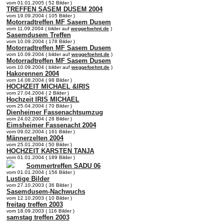
vom 01.01.2005 ( 52 Bilder )
TREFFEN SASEM DUSEM 2004
vom 19.09.2004 ( 105 Bilder )
Motorradtreffen MF Sasem Dusem
vom 11.09.2004 ( bilder auf
weggefoehnt.de
)
Sasemdusem Treffen
vom 10.09.2004 ( 178 Bilder )
Motorradtreffen MF Sasem Dusem
vom 10.09.2004 ( bilder auf
weggefoehnt.de
)
Motorradtreffen MF Sasem Dusem
vom 10.09.2004 ( bilder auf
weggefoehnt.de
)
Hakorennen 2004
vom 14.08.2004 ( 98 Bilder )
HOCHZEIT MICHAEL &IRIS
vom 27.04.2004 ( 2 Bilder )
Hochzeit IRIS MICHAEL
vom 25.04.2004 ( 70 Bilder )
Dienheimer Fassenachtsumzug
vom 24.02.2004 ( 28 Bilder )
Eimsheimer Fassenacht 2004
vom 09.02.2004 ( 161 Bilder )
Männerzelten 2004
vom 25.01.2004 ( 50 Bilder )
HOCHZEIT KARSTEN TANJA
vom 01.01.2004 ( 189 Bilder )
Sommertreffen SADU 06
vom 01.01.2004 ( 156 Bilder )
Lustige Bilder
vom 27.10.2003 ( 36 Bilder )
Sasemdusem-Nachwuchs
vom 12.10.2003 ( 10 Bilder )
freitag treffen 2003
vom 18.09.2003 ( 116 Bilder )
samstag treffen 2003