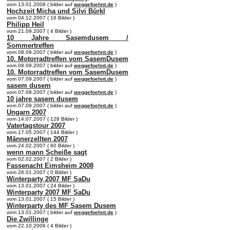
vom 13.01.2008 ( bilder auf
weggefoehnt.de
)
Hochzeit Micha und Silvi Bürkl
vom 04.12.2007 ( 16 Bilder )
Philipp Heil
vom 21.09.2007 ( 4 Bilder )
10 Jahre Sasemdusem /
Sommertreffen
vom 08.09.2007 ( bilder auf
weggefoehnt.de
)
10. Motorradtreffen vom SasemDusem
vom 08.09.2007 ( bilder auf
weggefoehnt.de
)
10. Motorradtreffen vom SasemDusem
vom 07.09.2007 ( bilder auf
weggefoehnt.de
)
sasem dusem
vom 07.09.2007 ( bilder auf
weggefoehnt.de
)
10 jahre sasem dusem
vom 07.09.2007 ( bilder auf
weggefoehnt.de
)
Ungarn 2007
vom 14.07.2007 ( 128 Bilder )
Vatertagstour 2007
vom 17.05.2007 ( 144 Bilder )
Männerzellten 2007
vom 24.02.2007 ( 60 Bilder )
wenn mann Scheiße sagt
vom 02.02.2007 ( 2 Bilder )
Fassenacht Eimsheim 2008
vom 26.01.2007 ( 0 Bilder )
Winterparty 2007 MF SaDu
vom 13.01.2007 ( 24 Bilder )
Winterparty 2007 MF SaDu
vom 13.01.2007 ( 15 Bilder )
Winterparty des MF Sasem Dusem
vom 13.01.2007 ( bilder auf
weggefoehnt.de
)
Die Zwillinge
vom 22.10.2006 ( 4 Bilder )