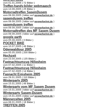
vom 01.01.2006 ( 72 Bilder )
Treffen-handy-bilder webmaasch
vom 13.09.2005 ( 25 Bilder )
Motorradtreffen SasemDusem
vom 09.09.2005 ( bilder auf
weggefoehnt.de
)
sasemdusem treffen
vom 09.09.2005 ( bilder auf
weggefoehnt.de
)
sasemdusem treffen
vom 09.09.2005 ( bilder auf
weggefoehnt.de
)
Motorradtreffen des MF Sasem Dusem
vom 09.09.2005 ( bilder auf
weggefoehnt.de
)
google earth
vom 05.09.2005 ( 3 Bilder )
POCKET BIKE
vom 10.07.2005 ( 48 Bilder )
Odenwaldtour 2005
vom 05.05.2005 ( 200 Bilder )
Hochzeit
vom 23.04.2005 ( 135 Bilder )
Fastnachtsumzug Hillesheim
vom 07.02.2005 ( 11 Bilder )
Fastnachtsumzug Hillesheim
vom 07.02.2005 ( 14 Bilder )
Fasnacht Eimsheim 2005
vom 29.01.2005 ( 110 Bilder )
Winterparty 2005
vom 15.01.2005 ( 46 Bilder )
Winterparty vom MF Sasem Dusem
vom 15.01.2005 ( bilder auf
weggefoehnt.de
)
Winterparty Sasem-Dusem
vom 15.01.2005 ( bilder auf
weggefoehnt.de
)
Männerzelten 2005
vom 08.01.2005 ( 18 Bilder )
TREFFEN 2005