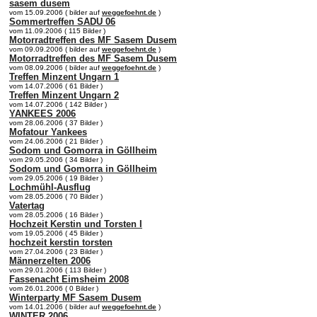
sasem dusem
vom 15.09.2006 ( bilder auf
weggefoehnt.de
)
Sommertreffen SADU 06
vom 11.09.2006 ( 115 Bilder )
Motorradtreffen des MF Sasem Dusem
vom 09.09.2006 ( bilder auf
weggefoehnt.de
)
Motorradtreffen des MF Sasem Dusem
vom 08.09.2006 ( bilder auf
weggefoehnt.de
)
Treffen Minzent Ungarn 1
vom 14.07.2006 ( 61 Bilder )
Treffen Minzent Ungarn 2
vom 14.07.2006 ( 142 Bilder )
YANKEES 2006
vom 28.06.2006 ( 37 Bilder )
Mofatour Yankees
vom 24.06.2006 ( 21 Bilder )
Sodom und Gomorra in Göllheim
vom 29.05.2006 ( 34 Bilder )
Sodom und Gomorra in Göllheim
vom 29.05.2006 ( 19 Bilder )
Lochmühl-Ausflug
vom 28.05.2006 ( 70 Bilder )
Vatertag
vom 28.05.2006 ( 16 Bilder )
Hochzeit Kerstin und Torsten I
vom 19.05.2006 ( 45 Bilder )
hochzeit kerstin torsten
vom 27.04.2006 ( 23 Bilder )
Männerzelten 2006
vom 29.01.2006 ( 113 Bilder )
Fassenacht Eimsheim 2008
vom 26.01.2006 ( 0 Bilder )
Winterparty MF Sasem Dusem
vom 14.01.2006 ( bilder auf
weggefoehnt.de
)
WINTER 2006