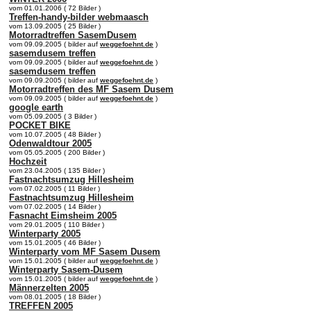
vom 01.01.2006 ( 72 Bilder )
Treffen-handy-bilder webmaasch
vom 13.09.2005 ( 25 Bilder )
Motorradtreffen SasemDusem
vom 09.09.2005 ( bilder auf
weggefoehnt.de
)
sasemdusem treffen
vom 09.09.2005 ( bilder auf
weggefoehnt.de
)
sasemdusem treffen
vom 09.09.2005 ( bilder auf
weggefoehnt.de
)
Motorradtreffen des MF Sasem Dusem
vom 09.09.2005 ( bilder auf
weggefoehnt.de
)
google earth
vom 05.09.2005 ( 3 Bilder )
POCKET BIKE
vom 10.07.2005 ( 48 Bilder )
Odenwaldtour 2005
vom 05.05.2005 ( 200 Bilder )
Hochzeit
vom 23.04.2005 ( 135 Bilder )
Fastnachtsumzug Hillesheim
vom 07.02.2005 ( 11 Bilder )
Fastnachtsumzug Hillesheim
vom 07.02.2005 ( 14 Bilder )
Fasnacht Eimsheim 2005
vom 29.01.2005 ( 110 Bilder )
Winterparty 2005
vom 15.01.2005 ( 46 Bilder )
Winterparty vom MF Sasem Dusem
vom 15.01.2005 ( bilder auf
weggefoehnt.de
)
Winterparty Sasem-Dusem
vom 15.01.2005 ( bilder auf
weggefoehnt.de
)
Männerzelten 2005
vom 08.01.2005 ( 18 Bilder )
TREFFEN 2005