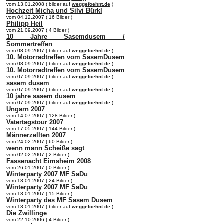
vom 13.01.2008 ( bilder auf
weggefoehnt.de
)
Hochzeit Micha und Silvi Bürkl
vom 04.12.2007 ( 16 Bilder )
Philipp Heil
vom 21.09.2007 ( 4 Bilder )
10 Jahre Sasemdusem /
Sommertreffen
vom 08.09.2007 ( bilder auf
weggefoehnt.de
)
10. Motorradtreffen vom SasemDusem
vom 08.09.2007 ( bilder auf
weggefoehnt.de
)
10. Motorradtreffen vom SasemDusem
vom 07.09.2007 ( bilder auf
weggefoehnt.de
)
sasem dusem
vom 07.09.2007 ( bilder auf
weggefoehnt.de
)
10 jahre sasem dusem
vom 07.09.2007 ( bilder auf
weggefoehnt.de
)
Ungarn 2007
vom 14.07.2007 ( 128 Bilder )
Vatertagstour 2007
vom 17.05.2007 ( 144 Bilder )
Männerzellten 2007
vom 24.02.2007 ( 60 Bilder )
wenn mann Scheiße sagt
vom 02.02.2007 ( 2 Bilder )
Fassenacht Eimsheim 2008
vom 26.01.2007 ( 0 Bilder )
Winterparty 2007 MF SaDu
vom 13.01.2007 ( 24 Bilder )
Winterparty 2007 MF SaDu
vom 13.01.2007 ( 15 Bilder )
Winterparty des MF Sasem Dusem
vom 13.01.2007 ( bilder auf
weggefoehnt.de
)
Die Zwillinge
vom 22.10.2006 ( 4 Bilder )