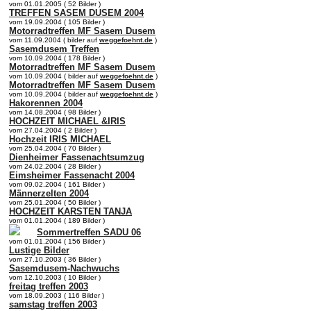
vom 01.01.2005 ( 52 Bilder )
TREFFEN SASEM DUSEM 2004
vom 19.09.2004 ( 105 Bilder )
Motorradtreffen MF Sasem Dusem
vom 11.09.2004 ( bilder auf
weggefoehnt.de
)
Sasemdusem Treffen
vom 10.09.2004 ( 178 Bilder )
Motorradtreffen MF Sasem Dusem
vom 10.09.2004 ( bilder auf
weggefoehnt.de
)
Motorradtreffen MF Sasem Dusem
vom 10.09.2004 ( bilder auf
weggefoehnt.de
)
Hakorennen 2004
vom 14.08.2004 ( 98 Bilder )
HOCHZEIT MICHAEL &IRIS
vom 27.04.2004 ( 2 Bilder )
Hochzeit IRIS MICHAEL
vom 25.04.2004 ( 70 Bilder )
Dienheimer Fassenachtsumzug
vom 24.02.2004 ( 28 Bilder )
Eimsheimer Fassenacht 2004
vom 09.02.2004 ( 161 Bilder )
Männerzelten 2004
vom 25.01.2004 ( 50 Bilder )
HOCHZEIT KARSTEN TANJA
vom 01.01.2004 ( 189 Bilder )
Sommertreffen SADU 06
vom 01.01.2004 ( 156 Bilder )
Lustige Bilder
vom 27.10.2003 ( 36 Bilder )
Sasemdusem-Nachwuchs
vom 12.10.2003 ( 10 Bilder )
freitag treffen 2003
vom 18.09.2003 ( 116 Bilder )
samstag treffen 2003