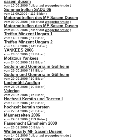
sasem dusem
vom 15.09.2006 ( bilder auf
weggefoehnt.de
)
Sommertreffen SADU 06
vom 11.09.2006 ( 115 Bilder )
Motorradtreffen des MF Sasem Dusem
vom 09.09.2006 ( bilder auf
weggefoehnt.de
)
Motorradtreffen des MF Sasem Dusem
vom 08.09.2006 ( bilder auf
weggefoehnt.de
)
Treffen Minzent Ungarn 1
vom 14.07.2006 ( 61 Bilder )
Treffen Minzent Ungarn 2
vom 14.07.2006 ( 142 Bilder )
YANKEES 2006
vom 28.06.2006 ( 37 Bilder )
Mofatour Yankees
vom 24.06.2006 ( 21 Bilder )
Sodom und Gomorra in Göllheim
vom 29.05.2006 ( 34 Bilder )
Sodom und Gomorra in Göllheim
vom 29.05.2006 ( 19 Bilder )
Lochmühl-Ausflug
vom 28.05.2006 ( 70 Bilder )
Vatertag
vom 28.05.2006 ( 16 Bilder )
Hochzeit Kerstin und Torsten I
vom 19.05.2006 ( 45 Bilder )
hochzeit kerstin torsten
vom 27.04.2006 ( 23 Bilder )
Männerzelten 2006
vom 29.01.2006 ( 113 Bilder )
Fassenacht Eimsheim 2008
vom 26.01.2006 ( 0 Bilder )
Winterparty MF Sasem Dusem
vom 14.01.2006 ( bilder auf
weggefoehnt.de
)
WINTER 2006