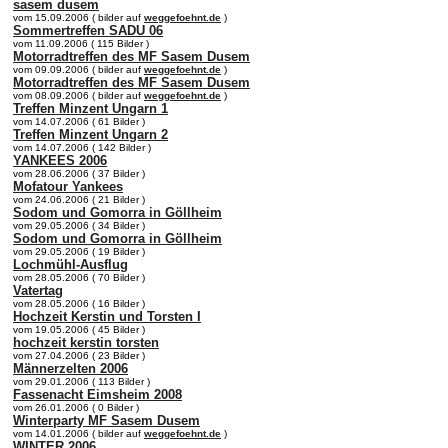
sasem dusem
vom 15.09.2006 ( bilder auf
weggefoehnt.de
)
Sommertreffen SADU 06
vom 11.09.2006 ( 115 Bilder )
Motorradtreffen des MF Sasem Dusem
vom 09.09.2006 ( bilder auf
weggefoehnt.de
)
Motorradtreffen des MF Sasem Dusem
vom 08.09.2006 ( bilder auf
weggefoehnt.de
)
Treffen Minzent Ungarn 1
vom 14.07.2006 ( 61 Bilder )
Treffen Minzent Ungarn 2
vom 14.07.2006 ( 142 Bilder )
YANKEES 2006
vom 28.06.2006 ( 37 Bilder )
Mofatour Yankees
vom 24.06.2006 ( 21 Bilder )
Sodom und Gomorra in Göllheim
vom 29.05.2006 ( 34 Bilder )
Sodom und Gomorra in Göllheim
vom 29.05.2006 ( 19 Bilder )
Lochmühl-Ausflug
vom 28.05.2006 ( 70 Bilder )
Vatertag
vom 28.05.2006 ( 16 Bilder )
Hochzeit Kerstin und Torsten I
vom 19.05.2006 ( 45 Bilder )
hochzeit kerstin torsten
vom 27.04.2006 ( 23 Bilder )
Männerzelten 2006
vom 29.01.2006 ( 113 Bilder )
Fassenacht Eimsheim 2008
vom 26.01.2006 ( 0 Bilder )
Winterparty MF Sasem Dusem
vom 14.01.2006 ( bilder auf
weggefoehnt.de
)
WINTER 2006