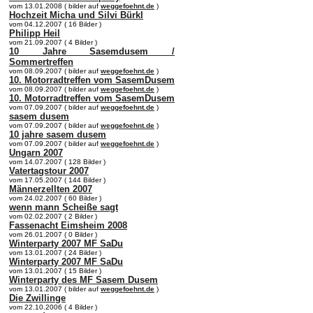
vom 13.01.2008 ( bilder auf
weggefoehnt.de
)
Hochzeit Micha und Silvi Bürkl
vom 04.12.2007 ( 16 Bilder )
Philipp Heil
vom 21.09.2007 ( 4 Bilder )
10 Jahre Sasemdusem /
Sommertreffen
vom 08.09.2007 ( bilder auf
weggefoehnt.de
)
10. Motorradtreffen vom SasemDusem
vom 08.09.2007 ( bilder auf
weggefoehnt.de
)
10. Motorradtreffen vom SasemDusem
vom 07.09.2007 ( bilder auf
weggefoehnt.de
)
sasem dusem
vom 07.09.2007 ( bilder auf
weggefoehnt.de
)
10 jahre sasem dusem
vom 07.09.2007 ( bilder auf
weggefoehnt.de
)
Ungarn 2007
vom 14.07.2007 ( 128 Bilder )
Vatertagstour 2007
vom 17.05.2007 ( 144 Bilder )
Männerzellten 2007
vom 24.02.2007 ( 60 Bilder )
wenn mann Scheiße sagt
vom 02.02.2007 ( 2 Bilder )
Fassenacht Eimsheim 2008
vom 26.01.2007 ( 0 Bilder )
Winterparty 2007 MF SaDu
vom 13.01.2007 ( 24 Bilder )
Winterparty 2007 MF SaDu
vom 13.01.2007 ( 15 Bilder )
Winterparty des MF Sasem Dusem
vom 13.01.2007 ( bilder auf
weggefoehnt.de
)
Die Zwillinge
vom 22.10.2006 ( 4 Bilder )