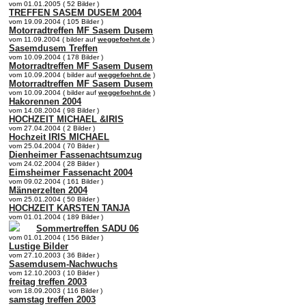
vom 01.01.2005 ( 52 Bilder )
TREFFEN SASEM DUSEM 2004
vom 19.09.2004 ( 105 Bilder )
Motorradtreffen MF Sasem Dusem
vom 11.09.2004 ( bilder auf
weggefoehnt.de
)
Sasemdusem Treffen
vom 10.09.2004 ( 178 Bilder )
Motorradtreffen MF Sasem Dusem
vom 10.09.2004 ( bilder auf
weggefoehnt.de
)
Motorradtreffen MF Sasem Dusem
vom 10.09.2004 ( bilder auf
weggefoehnt.de
)
Hakorennen 2004
vom 14.08.2004 ( 98 Bilder )
HOCHZEIT MICHAEL &IRIS
vom 27.04.2004 ( 2 Bilder )
Hochzeit IRIS MICHAEL
vom 25.04.2004 ( 70 Bilder )
Dienheimer Fassenachtsumzug
vom 24.02.2004 ( 28 Bilder )
Eimsheimer Fassenacht 2004
vom 09.02.2004 ( 161 Bilder )
Männerzelten 2004
vom 25.01.2004 ( 50 Bilder )
HOCHZEIT KARSTEN TANJA
vom 01.01.2004 ( 189 Bilder )
Sommertreffen SADU 06
vom 01.01.2004 ( 156 Bilder )
Lustige Bilder
vom 27.10.2003 ( 36 Bilder )
Sasemdusem-Nachwuchs
vom 12.10.2003 ( 10 Bilder )
freitag treffen 2003
vom 18.09.2003 ( 116 Bilder )
samstag treffen 2003