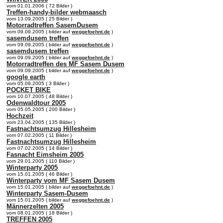
vom 01.01.2006 ( 72 Bilder )
Treffen-handy-bilder webmaasch
vom 13.09.2005 ( 25 Bilder )
Motorradtreffen SasemDusem
vom 09.09.2005 ( bilder auf
weggefoehnt.de
)
sasemdusem treffen
vom 09.09.2005 ( bilder auf
weggefoehnt.de
)
sasemdusem treffen
vom 09.09.2005 ( bilder auf
weggefoehnt.de
)
Motorradtreffen des MF Sasem Dusem
vom 09.09.2005 ( bilder auf
weggefoehnt.de
)
google earth
vom 05.09.2005 ( 3 Bilder )
POCKET BIKE
vom 10.07.2005 ( 48 Bilder )
Odenwaldtour 2005
vom 05.05.2005 ( 200 Bilder )
Hochzeit
vom 23.04.2005 ( 135 Bilder )
Fastnachtsumzug Hillesheim
vom 07.02.2005 ( 11 Bilder )
Fastnachtsumzug Hillesheim
vom 07.02.2005 ( 14 Bilder )
Fasnacht Eimsheim 2005
vom 29.01.2005 ( 110 Bilder )
Winterparty 2005
vom 15.01.2005 ( 46 Bilder )
Winterparty vom MF Sasem Dusem
vom 15.01.2005 ( bilder auf
weggefoehnt.de
)
Winterparty Sasem-Dusem
vom 15.01.2005 ( bilder auf
weggefoehnt.de
)
Männerzelten 2005
vom 08.01.2005 ( 18 Bilder )
TREFFEN 2005