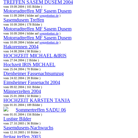
TREFFEN SASEM DUSEM 2004
vom 19.09.2004 ( 105 Bilder )
Motorradtreffen MF Sasem Dusem
vom 11.09.2004 ( bilder auf
weggefoehnt.de
)
Sasemdusem Treffen
vom 10.09.2004 ( 178 Bilder )
Motorradtreffen MF Sasem Dusem
vom 10.09.2004 ( bilder auf
weggefoehnt.de
)
Motorradtreffen MF Sasem Dusem
vom 10.09.2004 ( bilder auf
weggefoehnt.de
)
Hakorennen 2004
vom 14.08.2004 ( 98 Bilder )
HOCHZEIT MICHAEL &IRIS
vom 27.04.2004 ( 2 Bilder )
Hochzeit IRIS MICHAEL
vom 25.04.2004 ( 70 Bilder )
Dienheimer Fassenachtsumzug
vom 24.02.2004 ( 28 Bilder )
Eimsheimer Fassenacht 2004
vom 09.02.2004 ( 161 Bilder )
Männerzelten 2004
vom 25.01.2004 ( 50 Bilder )
HOCHZEIT KARSTEN TANJA
vom 01.01.2004 ( 189 Bilder )
Sommertreffen SADU 06
vom 01.01.2004 ( 156 Bilder )
Lustige Bilder
vom 27.10.2003 ( 36 Bilder )
Sasemdusem-Nachwuchs
vom 12.10.2003 ( 10 Bilder )
freitag treffen 2003