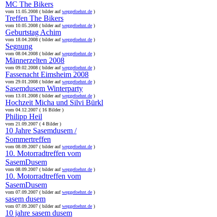
MC The Bikers
vom 11.05.2008 ( bilder auf
weggefoehnt.de
)
Treffen The Bikers
vom 10.05.2008 ( bilder auf
weggefoehnt.de
)
Geburtstag Achim
vom 18.04.2008 ( bilder auf
weggefoehnt.de
)
Segnung
vom 08.04.2008 ( bilder auf
weggefoehnt.de
)
Männerzelten 2008
vom 09.02.2008 ( bilder auf
weggefoehnt.de
)
Fassenacht Eimsheim 2008
vom 29.01.2008 ( bilder auf
weggefoehnt.de
)
Sasemdusem Winterparty
vom 13.01.2008 ( bilder auf
weggefoehnt.de
)
Hochzeit Micha und Silvi Bürkl
vom 04.12.2007 ( 16 Bilder )
Philipp Heil
vom 21.09.2007 ( 4 Bilder )
10 Jahre Sasemdusem /
Sommertreffen
vom 08.09.2007 ( bilder auf
weggefoehnt.de
)
10. Motorradtreffen vom
SasemDusem
vom 08.09.2007 ( bilder auf
weggefoehnt.de
)
10. Motorradtreffen vom
SasemDusem
vom 07.09.2007 ( bilder auf
weggefoehnt.de
)
sasem dusem
vom 07.09.2007 ( bilder auf
weggefoehnt.de
)
10 jahre sasem dusem