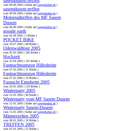
sasemdusem treffen
vom 09.09.2005 ( bilder auf
weggefoehnt.de
)
sasemdusem treffen
vom 09.09.2005 ( bilder auf
weggefoehnt.de
)
Motorradtreffen des MF Sasem
Dusem
vom 09.09.2005 ( bilder auf
weggefoehnt.de
)
google earth
vom 05.09.2005 ( 3 Bilder )
POCKET BIKE
vom 10.07.2005 ( 48 Bilder )
Odenwaldtour 2005
vom 05.05.2005 ( 200 Bilder )
Hochzeit
vom 23.04.2005 ( 135 Bilder )
Fastnachtsumzug Hillesheim
vom 07.02.2005 ( 11 Bilder )
Fastnachtsumzug Hillesheim
vom 07.02.2005 ( 14 Bilder )
Fasnacht Eimsheim 2005
vom 29.01.2005 ( 110 Bilder )
Winterparty 2005
vom 15.01.2005 ( 46 Bilder )
Winterparty vom MF Sasem Dusem
vom 15.01.2005 ( bilder auf
weggefoehnt.de
)
Winterparty Sasem-Dusem
vom 15.01.2005 ( bilder auf
weggefoehnt.de
)
Männerzelten 2005
vom 08.01.2005 ( 18 Bilder )
TREFFEN 2005
vom 01.01.2005 ( 52 Bilder )