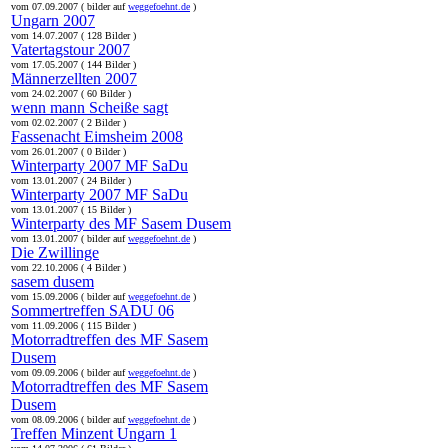
vom 07.09.2007 ( bilder auf
weggefoehnt.de
)
Ungarn 2007
vom 14.07.2007 ( 128 Bilder )
Vatertagstour 2007
vom 17.05.2007 ( 144 Bilder )
Männerzellten 2007
vom 24.02.2007 ( 60 Bilder )
wenn mann Scheiße sagt
vom 02.02.2007 ( 2 Bilder )
Fassenacht Eimsheim 2008
vom 26.01.2007 ( 0 Bilder )
Winterparty 2007 MF SaDu
vom 13.01.2007 ( 24 Bilder )
Winterparty 2007 MF SaDu
vom 13.01.2007 ( 15 Bilder )
Winterparty des MF Sasem Dusem
vom 13.01.2007 ( bilder auf
weggefoehnt.de
)
Die Zwillinge
vom 22.10.2006 ( 4 Bilder )
sasem dusem
vom 15.09.2006 ( bilder auf
weggefoehnt.de
)
Sommertreffen SADU 06
vom 11.09.2006 ( 115 Bilder )
Motorradtreffen des MF Sasem
Dusem
vom 09.09.2006 ( bilder auf
weggefoehnt.de
)
Motorradtreffen des MF Sasem
Dusem
vom 08.09.2006 ( bilder auf
weggefoehnt.de
)
Treffen Minzent Ungarn 1