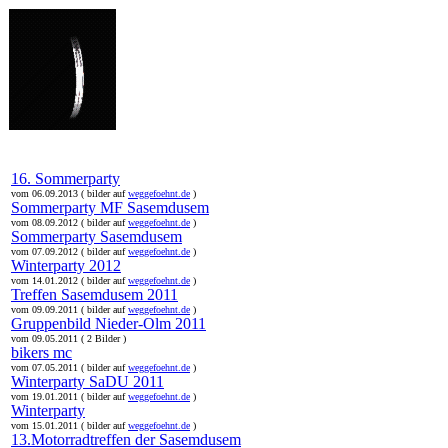
online:
home
Historie
Mitglieder
Bilder
Anfahrt
Term
16. Sommerparty
vom 06.09.2013 ( bilder auf
weggefoehnt.de
)
Sommerparty MF Sasemdusem
vom 08.09.2012 ( bilder auf
weggefoehnt.de
)
Sommerparty Sasemdusem
vom 07.09.2012 ( bilder auf
weggefoehnt.de
)
Winterparty 2012
vom 14.01.2012 ( bilder auf
weggefoehnt.de
)
Treffen Sasemdusem 2011
vom 09.09.2011 ( bilder auf
weggefoehnt.de
)
Gruppenbild Nieder-Olm 2011
vom 09.05.2011 ( 2 Bilder )
bikers mc
vom 07.05.2011 ( bilder auf
weggefoehnt.de
)
Winterparty SaDU 2011
vom 19.01.2011 ( bilder auf
weggefoehnt.de
)
Winterparty
vom 15.01.2011 ( bilder auf
weggefoehnt.de
)
13.Motorradtreffen der Sasemdusem