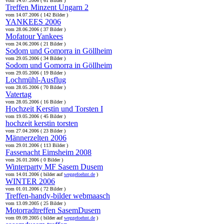
vom 14.07.2006 ( 61 Bilder )
Treffen Minzent Ungarn 2
vom 14.07.2006 ( 142 Bilder )
YANKEES 2006
vom 28.06.2006 ( 37 Bilder )
Mofatour Yankees
vom 24.06.2006 ( 21 Bilder )
Sodom und Gomorra in Göllheim
vom 29.05.2006 ( 34 Bilder )
Sodom und Gomorra in Göllheim
vom 29.05.2006 ( 19 Bilder )
Lochmühl-Ausflug
vom 28.05.2006 ( 70 Bilder )
Vatertag
vom 28.05.2006 ( 16 Bilder )
Hochzeit Kerstin und Torsten I
vom 19.05.2006 ( 45 Bilder )
hochzeit kerstin torsten
vom 27.04.2006 ( 23 Bilder )
Männerzelten 2006
vom 29.01.2006 ( 113 Bilder )
Fassenacht Eimsheim 2008
vom 26.01.2006 ( 0 Bilder )
Winterparty MF Sasem Dusem
vom 14.01.2006 ( bilder auf
weggefoehnt.de
)
WINTER 2006
vom 01.01.2006 ( 72 Bilder )
Treffen-handy-bilder webmaasch
vom 13.09.2005 ( 25 Bilder )
Motorradtreffen SasemDusem
vom 09.09.2005 ( bilder auf
weggefoehnt.de
)