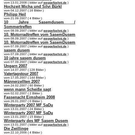
vom 13.01.2008 ( bilder auf
weggefoehnt.de
)
Hochzeit Micha und Silvi Bürkl
vom 04.12.2007 ( 16 Bilder )
Philipp Heil
vom 21.09.2007 ( 4 Bilder )
10 Jahre Sasemdusem /
Sommertreffen
vom 08.09.2007 ( bilder auf
weggefoehnt.de
)
10. Motorradtreffen vom SasemDusem
vom 08.09.2007 ( bilder auf
weggefoehnt.de
)
10. Motorradtreffen vom SasemDusem
vom 07.09.2007 ( bilder auf
weggefoehnt.de
)
sasem dusem
vom 07.09.2007 ( bilder auf
weggefoehnt.de
)
10 jahre sasem dusem
vom 07.09.2007 ( bilder auf
weggefoehnt.de
)
Ungarn 2007
vom 14.07.2007 ( 128 Bilder )
Vatertagstour 2007
vom 17.05.2007 ( 144 Bilder )
Männerzellten 2007
vom 24.02.2007 ( 60 Bilder )
wenn mann Scheiße sagt
vom 02.02.2007 ( 2 Bilder )
Fassenacht Eimsheim 2008
vom 26.01.2007 ( 0 Bilder )
Winterparty 2007 MF SaDu
vom 13.01.2007 ( 24 Bilder )
Winterparty 2007 MF SaDu
vom 13.01.2007 ( 15 Bilder )
Winterparty des MF Sasem Dusem
vom 13.01.2007 ( bilder auf
weggefoehnt.de
)
Die Zwillinge
vom 22.10.2006 ( 4 Bilder )