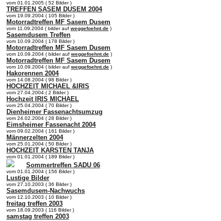
vom 01.01.2005 ( 52 Bilder )
TREFFEN SASEM DUSEM 2004
vom 19.09.2004 ( 105 Bilder )
Motorradtreffen MF Sasem Dusem
vom 11.09.2004 ( bilder auf
weggefoehnt.de
)
Sasemdusem Treffen
vom 10.09.2004 ( 178 Bilder )
Motorradtreffen MF Sasem Dusem
vom 10.09.2004 ( bilder auf
weggefoehnt.de
)
Motorradtreffen MF Sasem Dusem
vom 10.09.2004 ( bilder auf
weggefoehnt.de
)
Hakorennen 2004
vom 14.08.2004 ( 98 Bilder )
HOCHZEIT MICHAEL &IRIS
vom 27.04.2004 ( 2 Bilder )
Hochzeit IRIS MICHAEL
vom 25.04.2004 ( 70 Bilder )
Dienheimer Fassenachtsumzug
vom 24.02.2004 ( 28 Bilder )
Eimsheimer Fassenacht 2004
vom 09.02.2004 ( 161 Bilder )
Männerzelten 2004
vom 25.01.2004 ( 50 Bilder )
HOCHZEIT KARSTEN TANJA
vom 01.01.2004 ( 189 Bilder )
Sommertreffen SADU 06
vom 01.01.2004 ( 156 Bilder )
Lustige Bilder
vom 27.10.2003 ( 36 Bilder )
Sasemdusem-Nachwuchs
vom 12.10.2003 ( 10 Bilder )
freitag treffen 2003
vom 18.09.2003 ( 116 Bilder )
samstag treffen 2003