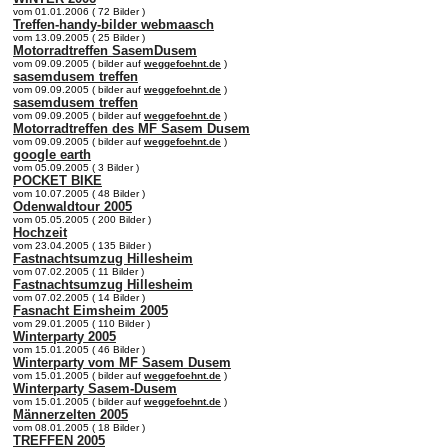
vom 01.01.2006 ( 72 Bilder )
Treffen-handy-bilder webmaasch
vom 13.09.2005 ( 25 Bilder )
Motorradtreffen SasemDusem
vom 09.09.2005 ( bilder auf
weggefoehnt.de
)
sasemdusem treffen
vom 09.09.2005 ( bilder auf
weggefoehnt.de
)
sasemdusem treffen
vom 09.09.2005 ( bilder auf
weggefoehnt.de
)
Motorradtreffen des MF Sasem Dusem
vom 09.09.2005 ( bilder auf
weggefoehnt.de
)
google earth
vom 05.09.2005 ( 3 Bilder )
POCKET BIKE
vom 10.07.2005 ( 48 Bilder )
Odenwaldtour 2005
vom 05.05.2005 ( 200 Bilder )
Hochzeit
vom 23.04.2005 ( 135 Bilder )
Fastnachtsumzug Hillesheim
vom 07.02.2005 ( 11 Bilder )
Fastnachtsumzug Hillesheim
vom 07.02.2005 ( 14 Bilder )
Fasnacht Eimsheim 2005
vom 29.01.2005 ( 110 Bilder )
Winterparty 2005
vom 15.01.2005 ( 46 Bilder )
Winterparty vom MF Sasem Dusem
vom 15.01.2005 ( bilder auf
weggefoehnt.de
)
Winterparty Sasem-Dusem
vom 15.01.2005 ( bilder auf
weggefoehnt.de
)
Männerzelten 2005
vom 08.01.2005 ( 18 Bilder )
TREFFEN 2005