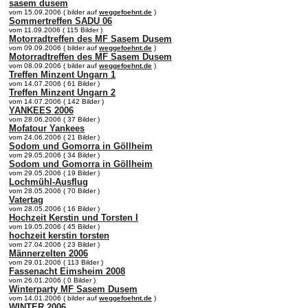
sasem dusem
vom 15.09.2006 ( bilder auf
weggefoehnt.de
)
Sommertreffen SADU 06
vom 11.09.2006 ( 115 Bilder )
Motorradtreffen des MF Sasem Dusem
vom 09.09.2006 ( bilder auf
weggefoehnt.de
)
Motorradtreffen des MF Sasem Dusem
vom 08.09.2006 ( bilder auf
weggefoehnt.de
)
Treffen Minzent Ungarn 1
vom 14.07.2006 ( 61 Bilder )
Treffen Minzent Ungarn 2
vom 14.07.2006 ( 142 Bilder )
YANKEES 2006
vom 28.06.2006 ( 37 Bilder )
Mofatour Yankees
vom 24.06.2006 ( 21 Bilder )
Sodom und Gomorra in Göllheim
vom 29.05.2006 ( 34 Bilder )
Sodom und Gomorra in Göllheim
vom 29.05.2006 ( 19 Bilder )
Lochmühl-Ausflug
vom 28.05.2006 ( 70 Bilder )
Vatertag
vom 28.05.2006 ( 16 Bilder )
Hochzeit Kerstin und Torsten I
vom 19.05.2006 ( 45 Bilder )
hochzeit kerstin torsten
vom 27.04.2006 ( 23 Bilder )
Männerzelten 2006
vom 29.01.2006 ( 113 Bilder )
Fassenacht Eimsheim 2008
vom 26.01.2006 ( 0 Bilder )
Winterparty MF Sasem Dusem
vom 14.01.2006 ( bilder auf
weggefoehnt.de
)
WINTER 2006