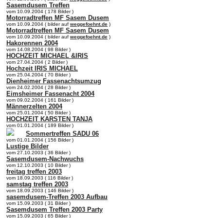
Sasemdusem Treffen
vom 10.09.2004 ( 178 Bilder )
Motorradtreffen MF Sasem Dusem
vom 10.09.2004 ( bilder auf
weggefoehnt.de
)
Motorradtreffen MF Sasem Dusem
vom 10.09.2004 ( bilder auf
weggefoehnt.de
)
Hakorennen 2004
vom 14.08.2004 ( 98 Bilder )
HOCHZEIT MICHAEL &IRIS
vom 27.04.2004 ( 2 Bilder )
Hochzeit IRIS MICHAEL
vom 25.04.2004 ( 70 Bilder )
Dienheimer Fassenachtsumzug
vom 24.02.2004 ( 28 Bilder )
Eimsheimer Fassenacht 2004
vom 09.02.2004 ( 161 Bilder )
Männerzelten 2004
vom 25.01.2004 ( 50 Bilder )
HOCHZEIT KARSTEN TANJA
vom 01.01.2004 ( 189 Bilder )
Sommertreffen SADU 06
vom 01.01.2004 ( 156 Bilder )
Lustige Bilder
vom 27.10.2003 ( 36 Bilder )
Sasemdusem-Nachwuchs
vom 12.10.2003 ( 10 Bilder )
freitag treffen 2003
vom 18.09.2003 ( 116 Bilder )
samstag treffen 2003
vom 18.09.2003 ( 146 Bilder )
sasemdusem-Treffen 2003 Aufbau
vom 15.09.2003 ( 31 Bilder )
Sasemdusem Treffen 2003 Party
vom 15.09.2003 ( 65 Bilder )