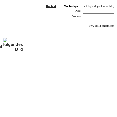
Kontakt
Memberlogin
autologin (login fuer ein Jahr)
Name
Password
FAQ
login
registrieren
ästebuch
sonstiges
Impressum