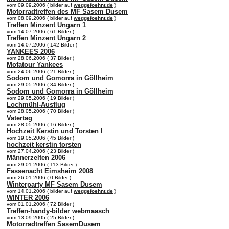
vom 09.09.2006 ( bilder auf
weggefoehnt.de
)
Motorradtreffen des MF Sasem Dusem
vom 08.09.2006 ( bilder auf
weggefoehnt.de
)
Treffen Minzent Ungarn 1
vom 14.07.2006 ( 61 Bilder )
Treffen Minzent Ungarn 2
vom 14.07.2006 ( 142 Bilder )
YANKEES 2006
vom 28.06.2006 ( 37 Bilder )
Mofatour Yankees
vom 24.06.2006 ( 21 Bilder )
Sodom und Gomorra in Göllheim
vom 29.05.2006 ( 34 Bilder )
Sodom und Gomorra in Göllheim
vom 29.05.2006 ( 19 Bilder )
Lochmühl-Ausflug
vom 28.05.2006 ( 70 Bilder )
Vatertag
vom 28.05.2006 ( 16 Bilder )
Hochzeit Kerstin und Torsten I
vom 19.05.2006 ( 45 Bilder )
hochzeit kerstin torsten
vom 27.04.2006 ( 23 Bilder )
Männerzelten 2006
vom 29.01.2006 ( 113 Bilder )
Fassenacht Eimsheim 2008
vom 26.01.2006 ( 0 Bilder )
Winterparty MF Sasem Dusem
vom 14.01.2006 ( bilder auf
weggefoehnt.de
)
WINTER 2006
vom 01.01.2006 ( 72 Bilder )
Treffen-handy-bilder webmaasch
vom 13.09.2005 ( 25 Bilder )
Motorradtreffen SasemDusem