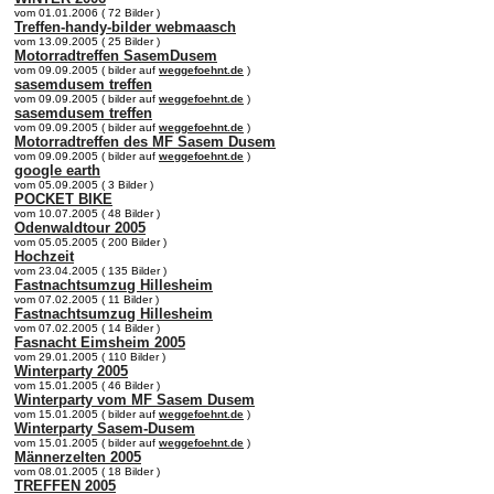
vom 01.01.2006 ( 72 Bilder )
Treffen-handy-bilder webmaasch
vom 13.09.2005 ( 25 Bilder )
Motorradtreffen SasemDusem
vom 09.09.2005 ( bilder auf
weggefoehnt.de
)
sasemdusem treffen
vom 09.09.2005 ( bilder auf
weggefoehnt.de
)
sasemdusem treffen
vom 09.09.2005 ( bilder auf
weggefoehnt.de
)
Motorradtreffen des MF Sasem Dusem
vom 09.09.2005 ( bilder auf
weggefoehnt.de
)
google earth
vom 05.09.2005 ( 3 Bilder )
POCKET BIKE
vom 10.07.2005 ( 48 Bilder )
Odenwaldtour 2005
vom 05.05.2005 ( 200 Bilder )
Hochzeit
vom 23.04.2005 ( 135 Bilder )
Fastnachtsumzug Hillesheim
vom 07.02.2005 ( 11 Bilder )
Fastnachtsumzug Hillesheim
vom 07.02.2005 ( 14 Bilder )
Fasnacht Eimsheim 2005
vom 29.01.2005 ( 110 Bilder )
Winterparty 2005
vom 15.01.2005 ( 46 Bilder )
Winterparty vom MF Sasem Dusem
vom 15.01.2005 ( bilder auf
weggefoehnt.de
)
Winterparty Sasem-Dusem
vom 15.01.2005 ( bilder auf
weggefoehnt.de
)
Männerzelten 2005
vom 08.01.2005 ( 18 Bilder )
TREFFEN 2005