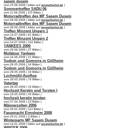
sasem dusem
vom 15.09.2006 ( bilder auf
weggefoehnt.de
)
Sommertreffen SADU 06
vom 11.09.2006 ( 115 Bilder )
Motorradtreffen des MF Sasem Dusem
vom 09.09.2006 ( bilder auf
weggefoehnt.de
)
Motorradtreffen des MF Sasem Dusem
vom 08.09.2006 ( bilder auf
weggefoehnt.de
)
Treffen Minzent Ungarn 1
vom 14.07.2006 ( 61 Bilder )
Treffen Minzent Ungarn 2
vom 14.07.2006 ( 142 Bilder )
YANKEES 2006
vom 28.06.2006 ( 37 Bilder )
Mofatour Yankees
vom 24.06.2006 ( 21 Bilder )
Sodom und Gomorra in Göllheim
vom 29.05.2006 ( 34 Bilder )
Sodom und Gomorra in Göllheim
vom 29.05.2006 ( 19 Bilder )
Lochmühl-Ausflug
vom 28.05.2006 ( 70 Bilder )
Vatertag
vom 28.05.2006 ( 16 Bilder )
Hochzeit Kerstin und Torsten I
vom 19.05.2006 ( 45 Bilder )
hochzeit kerstin torsten
vom 27.04.2006 ( 23 Bilder )
Männerzelten 2006
vom 29.01.2006 ( 113 Bilder )
Fassenacht Eimsheim 2008
vom 26.01.2006 ( 0 Bilder )
Winterparty MF Sasem Dusem
vom 14.01.2006 ( bilder auf
weggefoehnt.de
)
WINTER 2006