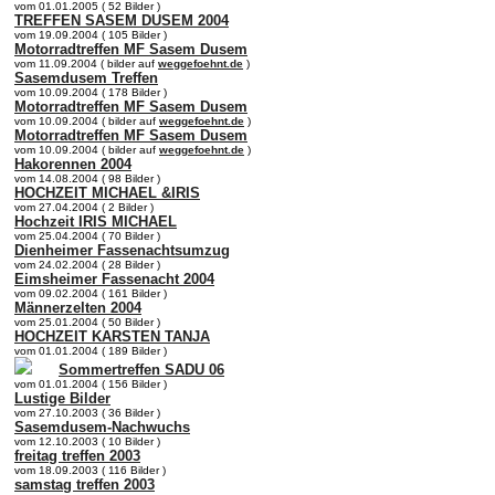
vom 01.01.2005 ( 52 Bilder )
TREFFEN SASEM DUSEM 2004
vom 19.09.2004 ( 105 Bilder )
Motorradtreffen MF Sasem Dusem
vom 11.09.2004 ( bilder auf
weggefoehnt.de
)
Sasemdusem Treffen
vom 10.09.2004 ( 178 Bilder )
Motorradtreffen MF Sasem Dusem
vom 10.09.2004 ( bilder auf
weggefoehnt.de
)
Motorradtreffen MF Sasem Dusem
vom 10.09.2004 ( bilder auf
weggefoehnt.de
)
Hakorennen 2004
vom 14.08.2004 ( 98 Bilder )
HOCHZEIT MICHAEL &IRIS
vom 27.04.2004 ( 2 Bilder )
Hochzeit IRIS MICHAEL
vom 25.04.2004 ( 70 Bilder )
Dienheimer Fassenachtsumzug
vom 24.02.2004 ( 28 Bilder )
Eimsheimer Fassenacht 2004
vom 09.02.2004 ( 161 Bilder )
Männerzelten 2004
vom 25.01.2004 ( 50 Bilder )
HOCHZEIT KARSTEN TANJA
vom 01.01.2004 ( 189 Bilder )
Sommertreffen SADU 06
vom 01.01.2004 ( 156 Bilder )
Lustige Bilder
vom 27.10.2003 ( 36 Bilder )
Sasemdusem-Nachwuchs
vom 12.10.2003 ( 10 Bilder )
freitag treffen 2003
vom 18.09.2003 ( 116 Bilder )
samstag treffen 2003