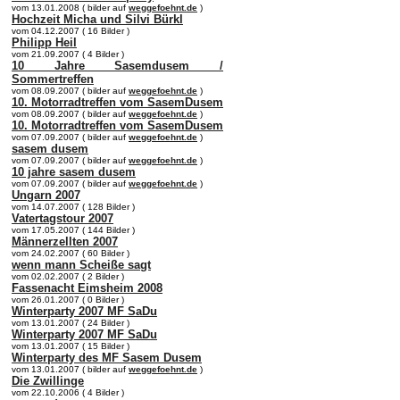
vom 13.01.2008 ( bilder auf
weggefoehnt.de
)
Hochzeit Micha und Silvi Bürkl
vom 04.12.2007 ( 16 Bilder )
Philipp Heil
vom 21.09.2007 ( 4 Bilder )
10 Jahre Sasemdusem /
Sommertreffen
vom 08.09.2007 ( bilder auf
weggefoehnt.de
)
10. Motorradtreffen vom SasemDusem
vom 08.09.2007 ( bilder auf
weggefoehnt.de
)
10. Motorradtreffen vom SasemDusem
vom 07.09.2007 ( bilder auf
weggefoehnt.de
)
sasem dusem
vom 07.09.2007 ( bilder auf
weggefoehnt.de
)
10 jahre sasem dusem
vom 07.09.2007 ( bilder auf
weggefoehnt.de
)
Ungarn 2007
vom 14.07.2007 ( 128 Bilder )
Vatertagstour 2007
vom 17.05.2007 ( 144 Bilder )
Männerzellten 2007
vom 24.02.2007 ( 60 Bilder )
wenn mann Scheiße sagt
vom 02.02.2007 ( 2 Bilder )
Fassenacht Eimsheim 2008
vom 26.01.2007 ( 0 Bilder )
Winterparty 2007 MF SaDu
vom 13.01.2007 ( 24 Bilder )
Winterparty 2007 MF SaDu
vom 13.01.2007 ( 15 Bilder )
Winterparty des MF Sasem Dusem
vom 13.01.2007 ( bilder auf
weggefoehnt.de
)
Die Zwillinge
vom 22.10.2006 ( 4 Bilder )