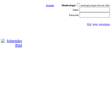
Kontakt
Memberlogin
autologin (login fuer ein Jahr)
Name
Password
FAQ
login
registrieren
ästebuch
sonstiges
Impressum