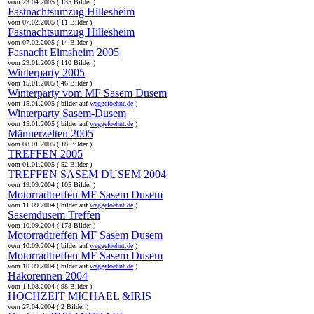
vom 23.04.2005 ( 135 Bilder )
Fastnachtsumzug Hillesheim
vom 07.02.2005 ( 11 Bilder )
Fastnachtsumzug Hillesheim
vom 07.02.2005 ( 14 Bilder )
Fasnacht Eimsheim 2005
vom 29.01.2005 ( 110 Bilder )
Winterparty 2005
vom 15.01.2005 ( 46 Bilder )
Winterparty vom MF Sasem Dusem
vom 15.01.2005 ( bilder auf
weggefoehnt.de
)
Winterparty Sasem-Dusem
vom 15.01.2005 ( bilder auf
weggefoehnt.de
)
Männerzelten 2005
vom 08.01.2005 ( 18 Bilder )
TREFFEN 2005
vom 01.01.2005 ( 52 Bilder )
TREFFEN SASEM DUSEM 2004
vom 19.09.2004 ( 105 Bilder )
Motorradtreffen MF Sasem Dusem
vom 11.09.2004 ( bilder auf
weggefoehnt.de
)
Sasemdusem Treffen
vom 10.09.2004 ( 178 Bilder )
Motorradtreffen MF Sasem Dusem
vom 10.09.2004 ( bilder auf
weggefoehnt.de
)
Motorradtreffen MF Sasem Dusem
vom 10.09.2004 ( bilder auf
weggefoehnt.de
)
Hakorennen 2004
vom 14.08.2004 ( 98 Bilder )
HOCHZEIT MICHAEL &IRIS
vom 27.04.2004 ( 2 Bilder )