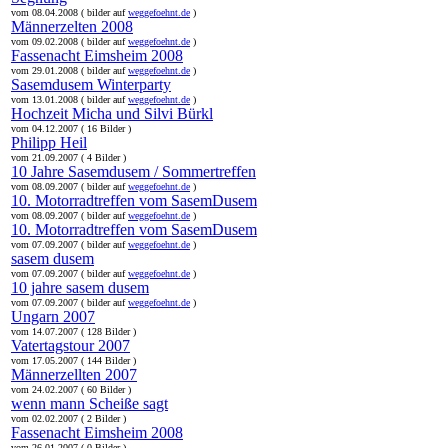
vom 08.04.2008 ( bilder auf
weggefoehnt.de
)
Männerzelten 2008
vom 09.02.2008 ( bilder auf
weggefoehnt.de
)
Fassenacht Eimsheim 2008
vom 29.01.2008 ( bilder auf
weggefoehnt.de
)
Sasemdusem Winterparty
vom 13.01.2008 ( bilder auf
weggefoehnt.de
)
Hochzeit Micha und Silvi Bürkl
vom 04.12.2007 ( 16 Bilder )
Philipp Heil
vom 21.09.2007 ( 4 Bilder )
10 Jahre Sasemdusem / Sommertreffen
vom 08.09.2007 ( bilder auf
weggefoehnt.de
)
10. Motorradtreffen vom SasemDusem
vom 08.09.2007 ( bilder auf
weggefoehnt.de
)
10. Motorradtreffen vom SasemDusem
vom 07.09.2007 ( bilder auf
weggefoehnt.de
)
sasem dusem
vom 07.09.2007 ( bilder auf
weggefoehnt.de
)
10 jahre sasem dusem
vom 07.09.2007 ( bilder auf
weggefoehnt.de
)
Ungarn 2007
vom 14.07.2007 ( 128 Bilder )
Vatertagstour 2007
vom 17.05.2007 ( 144 Bilder )
Männerzellten 2007
vom 24.02.2007 ( 60 Bilder )
wenn mann Scheiße sagt
vom 02.02.2007 ( 2 Bilder )
Fassenacht Eimsheim 2008
vom 26.01.2007 ( 0 Bilder )