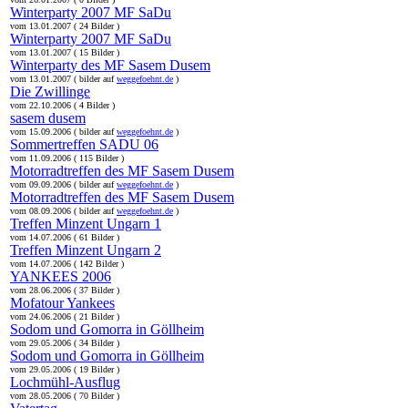
Winterparty 2007 MF SaDu
vom 13.01.2007 ( 24 Bilder )
Winterparty 2007 MF SaDu
vom 13.01.2007 ( 15 Bilder )
Winterparty des MF Sasem Dusem
vom 13.01.2007 ( bilder auf
weggefoehnt.de
)
Die Zwillinge
vom 22.10.2006 ( 4 Bilder )
sasem dusem
vom 15.09.2006 ( bilder auf
weggefoehnt.de
)
Sommertreffen SADU 06
vom 11.09.2006 ( 115 Bilder )
Motorradtreffen des MF Sasem Dusem
vom 09.09.2006 ( bilder auf
weggefoehnt.de
)
Motorradtreffen des MF Sasem Dusem
vom 08.09.2006 ( bilder auf
weggefoehnt.de
)
Treffen Minzent Ungarn 1
vom 14.07.2006 ( 61 Bilder )
Treffen Minzent Ungarn 2
vom 14.07.2006 ( 142 Bilder )
YANKEES 2006
vom 28.06.2006 ( 37 Bilder )
Mofatour Yankees
vom 24.06.2006 ( 21 Bilder )
Sodom und Gomorra in Göllheim
vom 29.05.2006 ( 34 Bilder )
Sodom und Gomorra in Göllheim
vom 29.05.2006 ( 19 Bilder )
Lochmühl-Ausflug
vom 28.05.2006 ( 70 Bilder )