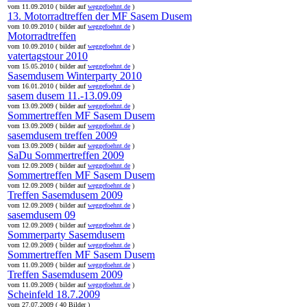
vom 11.09.2010 ( bilder auf
weggefoehnt.de
)
13. Motorradtreffen der MF Sasem Dusem
vom 10.09.2010 ( bilder auf
weggefoehnt.de
)
Motorradtreffen
vom 10.09.2010 ( bilder auf
weggefoehnt.de
)
vatertagstour 2010
vom 15.05.2010 ( bilder auf
weggefoehnt.de
)
Sasemdusem Winterparty 2010
vom 16.01.2010 ( bilder auf
weggefoehnt.de
)
sasem dusem 11.-13.09.09
vom 13.09.2009 ( bilder auf
weggefoehnt.de
)
Sommertreffen MF Sasem Dusem
vom 13.09.2009 ( bilder auf
weggefoehnt.de
)
sasemdusem treffen 2009
vom 13.09.2009 ( bilder auf
weggefoehnt.de
)
SaDu Sommertreffen 2009
vom 12.09.2009 ( bilder auf
weggefoehnt.de
)
Sommertreffen MF Sasem Dusem
vom 12.09.2009 ( bilder auf
weggefoehnt.de
)
Treffen Sasemdusem 2009
vom 12.09.2009 ( bilder auf
weggefoehnt.de
)
sasemdusem 09
vom 12.09.2009 ( bilder auf
weggefoehnt.de
)
Sommerparty Sasemdusem
vom 12.09.2009 ( bilder auf
weggefoehnt.de
)
Sommertreffen MF Sasem Dusem
vom 11.09.2009 ( bilder auf
weggefoehnt.de
)
Treffen Sasemdusem 2009
vom 11.09.2009 ( bilder auf
weggefoehnt.de
)
Scheinfeld 18.7.2009
vom 27.07.2009 ( 40 Bilder )