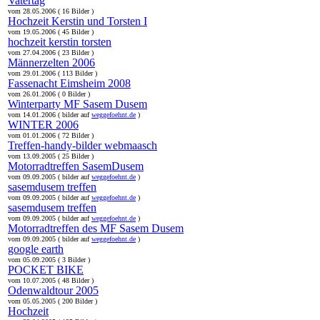
Vatertag
vom 28.05.2006 ( 16 Bilder )
Hochzeit Kerstin und Torsten I
vom 19.05.2006 ( 45 Bilder )
hochzeit kerstin torsten
vom 27.04.2006 ( 23 Bilder )
Männerzelten 2006
vom 29.01.2006 ( 113 Bilder )
Fassenacht Eimsheim 2008
vom 26.01.2006 ( 0 Bilder )
Winterparty MF Sasem Dusem
vom 14.01.2006 ( bilder auf
weggefoehnt.de
)
WINTER 2006
vom 01.01.2006 ( 72 Bilder )
Treffen-handy-bilder webmaasch
vom 13.09.2005 ( 25 Bilder )
Motorradtreffen SasemDusem
vom 09.09.2005 ( bilder auf
weggefoehnt.de
)
sasemdusem treffen
vom 09.09.2005 ( bilder auf
weggefoehnt.de
)
sasemdusem treffen
vom 09.09.2005 ( bilder auf
weggefoehnt.de
)
Motorradtreffen des MF Sasem Dusem
vom 09.09.2005 ( bilder auf
weggefoehnt.de
)
google earth
vom 05.09.2005 ( 3 Bilder )
POCKET BIKE
vom 10.07.2005 ( 48 Bilder )
Odenwaldtour 2005
vom 05.05.2005 ( 200 Bilder )
Hochzeit