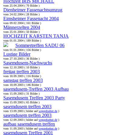
Hochzeit IRIS MICHAEL
vom 25.04.2004 ( 70 Bilder )
Dienheimer Fassenachtsumzug
vom 24.02.2004 ( 28 Bilder )
Eimsheimer Fassenacht 2004
vom 09.02.2004 ( 161 Bilder )
Männerzelten 2004
vom 25.01.2004 ( 50 Bilder )
HOCHZEIT KARSTEN TANJA
vom 01.01.2004 ( 189 Bilder )
Sommertreffen SADU 06
vom 01.01.2004 ( 156 Bilder )
Lustige Bilder
vom 27.10.2003 ( 36 Bilder )
Sasemdusem-Nachwuchs
vom 12.10.2003 ( 10 Bilder )
freitag treffen 2003
vom 18.09.2003 ( 116 Bilder )
samstag treffen 2003
vom 18.09.2003 ( 146 Bilder )
sasemdusem-Treffen 2003 Aufbau
vom 15.09.2003 ( 31 Bilder )
Sasemdusem Treffen 2003 Party
vom 15.09.2003 ( 65 Bilder )
sasemdusem treffen 2003
vom 13.09.2003 ( bilder auf
weggefoehnt.de
)
sasemdusem treffen 2003
vom 12.09.2003 ( bilder auf
weggefoehnt.de
)
aufbau sasemdusem treffen
vom 11.09.2003 ( bilder auf
weggefoehnt.de
)
sasemdusem Treffen 2001