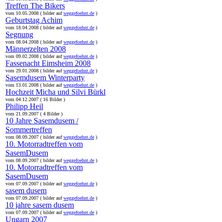
Treffen The Bikers
vom 10.05.2008 ( bilder auf
weggefoehnt.de
)
Geburtstag Achim
vom 18.04.2008 ( bilder auf
weggefoehnt.de
)
Segnung
vom 08.04.2008 ( bilder auf
weggefoehnt.de
)
Männerzelten 2008
vom 09.02.2008 ( bilder auf
weggefoehnt.de
)
Fassenacht Eimsheim 2008
vom 29.01.2008 ( bilder auf
weggefoehnt.de
)
Sasemdusem Winterparty
vom 13.01.2008 ( bilder auf
weggefoehnt.de
)
Hochzeit Micha und Silvi Bürkl
vom 04.12.2007 ( 16 Bilder )
Philipp Heil
vom 21.09.2007 ( 4 Bilder )
10 Jahre Sasemdusem /
Sommertreffen
vom 08.09.2007 ( bilder auf
weggefoehnt.de
)
10. Motorradtreffen vom
SasemDusem
vom 08.09.2007 ( bilder auf
weggefoehnt.de
)
10. Motorradtreffen vom
SasemDusem
vom 07.09.2007 ( bilder auf
weggefoehnt.de
)
sasem dusem
vom 07.09.2007 ( bilder auf
weggefoehnt.de
)
10 jahre sasem dusem
vom 07.09.2007 ( bilder auf
weggefoehnt.de
)
Ungarn 2007