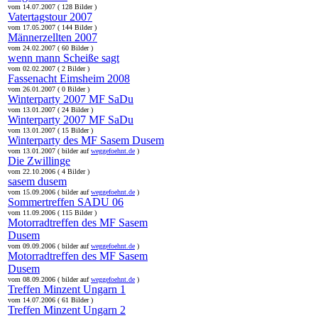
vom 14.07.2007 ( 128 Bilder )
Vatertagstour 2007
vom 17.05.2007 ( 144 Bilder )
Männerzellten 2007
vom 24.02.2007 ( 60 Bilder )
wenn mann Scheiße sagt
vom 02.02.2007 ( 2 Bilder )
Fassenacht Eimsheim 2008
vom 26.01.2007 ( 0 Bilder )
Winterparty 2007 MF SaDu
vom 13.01.2007 ( 24 Bilder )
Winterparty 2007 MF SaDu
vom 13.01.2007 ( 15 Bilder )
Winterparty des MF Sasem Dusem
vom 13.01.2007 ( bilder auf
weggefoehnt.de
)
Die Zwillinge
vom 22.10.2006 ( 4 Bilder )
sasem dusem
vom 15.09.2006 ( bilder auf
weggefoehnt.de
)
Sommertreffen SADU 06
vom 11.09.2006 ( 115 Bilder )
Motorradtreffen des MF Sasem
Dusem
vom 09.09.2006 ( bilder auf
weggefoehnt.de
)
Motorradtreffen des MF Sasem
Dusem
vom 08.09.2006 ( bilder auf
weggefoehnt.de
)
Treffen Minzent Ungarn 1
vom 14.07.2006 ( 61 Bilder )
Treffen Minzent Ungarn 2