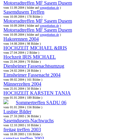
Motorradtreffen MF Sasem Dusem
vom 11.09.2004 ( bilder auf
weggefoehnt.de
)
Sasemdusem Treffen
vom 10.09.2004 ( 178 Bilder )
Motorradtreffen MF Sasem Dusem
vom 10.09.2004 ( bilder auf
weggefoehnt.de
)
Motorradtreffen MF Sasem Dusem
vom 10.09.2004 ( bilder auf
weggefoehnt.de
)
Hakorennen 2004
vom 14.08.2004 ( 98 Bilder )
HOCHZEIT MICHAEL &IRIS
vom 27.04.2004 ( 2 Bilder )
Hochzeit IRIS MICHAEL
vom 25.04.2004 ( 70 Bilder )
Dienheimer Fassenachtsumzug
vom 24.02.2004 ( 28 Bilder )
Eimsheimer Fassenacht 2004
vom 09.02.2004 ( 161 Bilder )
Männerzelten 2004
vom 25.01.2004 ( 50 Bilder )
HOCHZEIT KARSTEN TANJA
vom 01.01.2004 ( 189 Bilder )
Sommertreffen SADU 06
vom 01.01.2004 ( 156 Bilder )
Lustige Bilder
vom 27.10.2003 ( 36 Bilder )
Sasemdusem-Nachwuchs
vom 12.10.2003 ( 10 Bilder )
freitag treffen 2003
vom 18.09.2003 ( 116 Bilder )
samstag treffen 2003