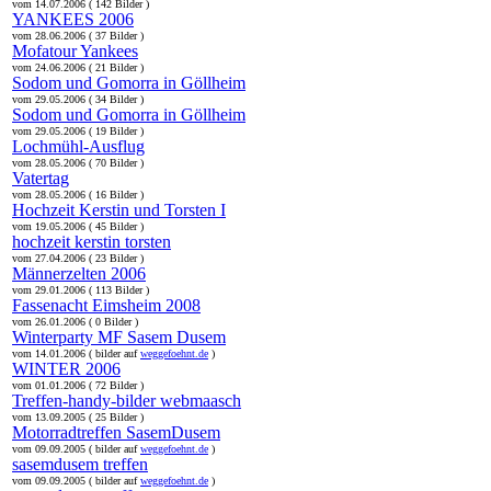
vom 14.07.2006 ( 142 Bilder )
YANKEES 2006
vom 28.06.2006 ( 37 Bilder )
Mofatour Yankees
vom 24.06.2006 ( 21 Bilder )
Sodom und Gomorra in Göllheim
vom 29.05.2006 ( 34 Bilder )
Sodom und Gomorra in Göllheim
vom 29.05.2006 ( 19 Bilder )
Lochmühl-Ausflug
vom 28.05.2006 ( 70 Bilder )
Vatertag
vom 28.05.2006 ( 16 Bilder )
Hochzeit Kerstin und Torsten I
vom 19.05.2006 ( 45 Bilder )
hochzeit kerstin torsten
vom 27.04.2006 ( 23 Bilder )
Männerzelten 2006
vom 29.01.2006 ( 113 Bilder )
Fassenacht Eimsheim 2008
vom 26.01.2006 ( 0 Bilder )
Winterparty MF Sasem Dusem
vom 14.01.2006 ( bilder auf
weggefoehnt.de
)
WINTER 2006
vom 01.01.2006 ( 72 Bilder )
Treffen-handy-bilder webmaasch
vom 13.09.2005 ( 25 Bilder )
Motorradtreffen SasemDusem
vom 09.09.2005 ( bilder auf
weggefoehnt.de
)
sasemdusem treffen
vom 09.09.2005 ( bilder auf
weggefoehnt.de
)