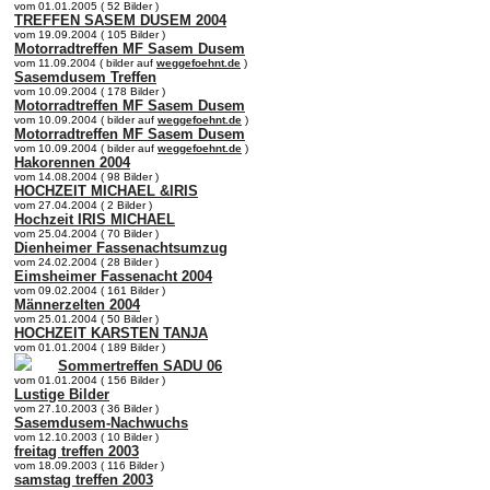
vom 01.01.2005 ( 52 Bilder )
TREFFEN SASEM DUSEM 2004
vom 19.09.2004 ( 105 Bilder )
Motorradtreffen MF Sasem Dusem
vom 11.09.2004 ( bilder auf
weggefoehnt.de
)
Sasemdusem Treffen
vom 10.09.2004 ( 178 Bilder )
Motorradtreffen MF Sasem Dusem
vom 10.09.2004 ( bilder auf
weggefoehnt.de
)
Motorradtreffen MF Sasem Dusem
vom 10.09.2004 ( bilder auf
weggefoehnt.de
)
Hakorennen 2004
vom 14.08.2004 ( 98 Bilder )
HOCHZEIT MICHAEL &IRIS
vom 27.04.2004 ( 2 Bilder )
Hochzeit IRIS MICHAEL
vom 25.04.2004 ( 70 Bilder )
Dienheimer Fassenachtsumzug
vom 24.02.2004 ( 28 Bilder )
Eimsheimer Fassenacht 2004
vom 09.02.2004 ( 161 Bilder )
Männerzelten 2004
vom 25.01.2004 ( 50 Bilder )
HOCHZEIT KARSTEN TANJA
vom 01.01.2004 ( 189 Bilder )
Sommertreffen SADU 06
vom 01.01.2004 ( 156 Bilder )
Lustige Bilder
vom 27.10.2003 ( 36 Bilder )
Sasemdusem-Nachwuchs
vom 12.10.2003 ( 10 Bilder )
freitag treffen 2003
vom 18.09.2003 ( 116 Bilder )
samstag treffen 2003