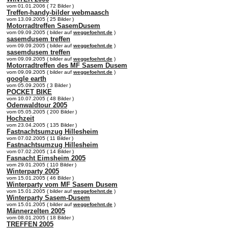
vom 01.01.2006 ( 72 Bilder )
Treffen-handy-bilder webmaasch
vom 13.09.2005 ( 25 Bilder )
Motorradtreffen SasemDusem
vom 09.09.2005 ( bilder auf
weggefoehnt.de
)
sasemdusem treffen
vom 09.09.2005 ( bilder auf
weggefoehnt.de
)
sasemdusem treffen
vom 09.09.2005 ( bilder auf
weggefoehnt.de
)
Motorradtreffen des MF Sasem Dusem
vom 09.09.2005 ( bilder auf
weggefoehnt.de
)
google earth
vom 05.09.2005 ( 3 Bilder )
POCKET BIKE
vom 10.07.2005 ( 48 Bilder )
Odenwaldtour 2005
vom 05.05.2005 ( 200 Bilder )
Hochzeit
vom 23.04.2005 ( 135 Bilder )
Fastnachtsumzug Hillesheim
vom 07.02.2005 ( 11 Bilder )
Fastnachtsumzug Hillesheim
vom 07.02.2005 ( 14 Bilder )
Fasnacht Eimsheim 2005
vom 29.01.2005 ( 110 Bilder )
Winterparty 2005
vom 15.01.2005 ( 46 Bilder )
Winterparty vom MF Sasem Dusem
vom 15.01.2005 ( bilder auf
weggefoehnt.de
)
Winterparty Sasem-Dusem
vom 15.01.2005 ( bilder auf
weggefoehnt.de
)
Männerzelten 2005
vom 08.01.2005 ( 18 Bilder )
TREFFEN 2005