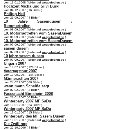
vom 13.01.2008 ( bilder auf
weggefoehnt.de
)
Hochzeit Micha und Silvi Bürkl
vom 04.12.2007 ( 16 Bilder )
Philipp Heil
vom 21.09.2007 ( 4 Bilder )
10 Jahre Sasemdusem /
Sommertreffen
vom 08.09.2007 ( bilder auf
weggefoehnt.de
)
10. Motorradtreffen vom SasemDusem
vom 08.09.2007 ( bilder auf
weggefoehnt.de
)
10. Motorradtreffen vom SasemDusem
vom 07.09.2007 ( bilder auf
weggefoehnt.de
)
sasem dusem
vom 07.09.2007 ( bilder auf
weggefoehnt.de
)
10 jahre sasem dusem
vom 07.09.2007 ( bilder auf
weggefoehnt.de
)
Ungarn 2007
vom 14.07.2007 ( 128 Bilder )
Vatertagstour 2007
vom 17.05.2007 ( 144 Bilder )
Männerzellten 2007
vom 24.02.2007 ( 60 Bilder )
wenn mann Scheiße sagt
vom 02.02.2007 ( 2 Bilder )
Fassenacht Eimsheim 2008
vom 26.01.2007 ( 0 Bilder )
Winterparty 2007 MF SaDu
vom 13.01.2007 ( 24 Bilder )
Winterparty 2007 MF SaDu
vom 13.01.2007 ( 15 Bilder )
Winterparty des MF Sasem Dusem
vom 13.01.2007 ( bilder auf
weggefoehnt.de
)
Die Zwillinge
vom 22.10.2006 ( 4 Bilder )