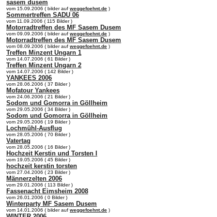
sasem dusem
vom 15.09.2006 ( bilder auf
weggefoehnt.de
)
Sommertreffen SADU 06
vom 11.09.2006 ( 115 Bilder )
Motorradtreffen des MF Sasem Dusem
vom 09.09.2006 ( bilder auf
weggefoehnt.de
)
Motorradtreffen des MF Sasem Dusem
vom 08.09.2006 ( bilder auf
weggefoehnt.de
)
Treffen Minzent Ungarn 1
vom 14.07.2006 ( 61 Bilder )
Treffen Minzent Ungarn 2
vom 14.07.2006 ( 142 Bilder )
YANKEES 2006
vom 28.06.2006 ( 37 Bilder )
Mofatour Yankees
vom 24.06.2006 ( 21 Bilder )
Sodom und Gomorra in Göllheim
vom 29.05.2006 ( 34 Bilder )
Sodom und Gomorra in Göllheim
vom 29.05.2006 ( 19 Bilder )
Lochmühl-Ausflug
vom 28.05.2006 ( 70 Bilder )
Vatertag
vom 28.05.2006 ( 16 Bilder )
Hochzeit Kerstin und Torsten I
vom 19.05.2006 ( 45 Bilder )
hochzeit kerstin torsten
vom 27.04.2006 ( 23 Bilder )
Männerzelten 2006
vom 29.01.2006 ( 113 Bilder )
Fassenacht Eimsheim 2008
vom 26.01.2006 ( 0 Bilder )
Winterparty MF Sasem Dusem
vom 14.01.2006 ( bilder auf
weggefoehnt.de
)
WINTER 2006