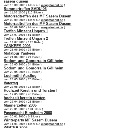
sasem dusem
vom 15.09.2006 ( bilder auf
weggefoehnt.de
)
Sommertreffen SADU 06
vom 11.09.2006 ( 115 Bilder )
Motorradtreffen des MF Sasem Dusem
vom 09.09.2006 ( bilder auf
weggefoehnt.de
)
Motorradtreffen des MF Sasem Dusem
vom 08.09.2006 ( bilder auf
weggefoehnt.de
)
Treffen Minzent Ungarn 1
vom 14.07.2006 ( 61 Bilder )
Treffen Minzent Ungarn 2
vom 14.07.2006 ( 142 Bilder )
YANKEES 2006
vom 28.06.2006 ( 37 Bilder )
Mofatour Yankees
vom 24.06.2006 ( 21 Bilder )
Sodom und Gomorra in Göllheim
vom 29.05.2006 ( 34 Bilder )
Sodom und Gomorra in Göllheim
vom 29.05.2006 ( 19 Bilder )
Lochmühl-Ausflug
vom 28.05.2006 ( 70 Bilder )
Vatertag
vom 28.05.2006 ( 16 Bilder )
Hochzeit Kerstin und Torsten I
vom 19.05.2006 ( 45 Bilder )
hochzeit kerstin torsten
vom 27.04.2006 ( 23 Bilder )
Männerzelten 2006
vom 29.01.2006 ( 113 Bilder )
Fassenacht Eimsheim 2008
vom 26.01.2006 ( 0 Bilder )
Winterparty MF Sasem Dusem
vom 14.01.2006 ( bilder auf
weggefoehnt.de
)
WINTER 2006