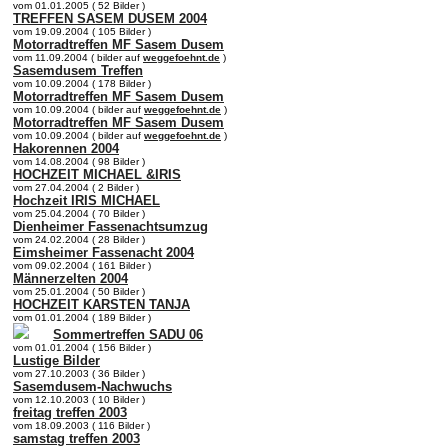
vom 01.01.2005 ( 52 Bilder )
TREFFEN SASEM DUSEM 2004
vom 19.09.2004 ( 105 Bilder )
Motorradtreffen MF Sasem Dusem
vom 11.09.2004 ( bilder auf
weggefoehnt.de
)
Sasemdusem Treffen
vom 10.09.2004 ( 178 Bilder )
Motorradtreffen MF Sasem Dusem
vom 10.09.2004 ( bilder auf
weggefoehnt.de
)
Motorradtreffen MF Sasem Dusem
vom 10.09.2004 ( bilder auf
weggefoehnt.de
)
Hakorennen 2004
vom 14.08.2004 ( 98 Bilder )
HOCHZEIT MICHAEL &IRIS
vom 27.04.2004 ( 2 Bilder )
Hochzeit IRIS MICHAEL
vom 25.04.2004 ( 70 Bilder )
Dienheimer Fassenachtsumzug
vom 24.02.2004 ( 28 Bilder )
Eimsheimer Fassenacht 2004
vom 09.02.2004 ( 161 Bilder )
Männerzelten 2004
vom 25.01.2004 ( 50 Bilder )
HOCHZEIT KARSTEN TANJA
vom 01.01.2004 ( 189 Bilder )
Sommertreffen SADU 06
vom 01.01.2004 ( 156 Bilder )
Lustige Bilder
vom 27.10.2003 ( 36 Bilder )
Sasemdusem-Nachwuchs
vom 12.10.2003 ( 10 Bilder )
freitag treffen 2003
vom 18.09.2003 ( 116 Bilder )
samstag treffen 2003