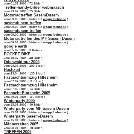
vom 01.01.2006 ( 72 Bilder )
Treffen-handy-bilder webmaasch
vom 13.09.2005 ( 25 Bilder )
Motorradtreffen SasemDusem
vom 09.09.2005 ( bilder auf
weggefoehnt.de
)
sasemdusem treffen
vom 09.09.2005 ( bilder auf
weggefoehnt.de
)
sasemdusem treffen
vom 09.09.2005 ( bilder auf
weggefoehnt.de
)
Motorradtreffen des MF Sasem Dusem
vom 09.09.2005 ( bilder auf
weggefoehnt.de
)
google earth
vom 05.09.2005 ( 3 Bilder )
POCKET BIKE
vom 10.07.2005 ( 48 Bilder )
Odenwaldtour 2005
vom 05.05.2005 ( 200 Bilder )
Hochzeit
vom 23.04.2005 ( 135 Bilder )
Fastnachtsumzug Hillesheim
vom 07.02.2005 ( 11 Bilder )
Fastnachtsumzug Hillesheim
vom 07.02.2005 ( 14 Bilder )
Fasnacht Eimsheim 2005
vom 29.01.2005 ( 110 Bilder )
Winterparty 2005
vom 15.01.2005 ( 46 Bilder )
Winterparty vom MF Sasem Dusem
vom 15.01.2005 ( bilder auf
weggefoehnt.de
)
Winterparty Sasem-Dusem
vom 15.01.2005 ( bilder auf
weggefoehnt.de
)
Männerzelten 2005
vom 08.01.2005 ( 18 Bilder )
TREFFEN 2005