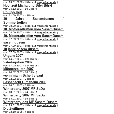
vom 13.01.2008 ( bilder auf
weggefoehnt.de
)
Hochzeit Micha und Silvi Bürkl
vom 04.12.2007 ( 16 Bilder )
Philipp Heil
vom 21.09.2007 ( 4 Bilder )
10 Jahre Sasemdusem /
Sommertreffen
vom 08.09.2007 ( bilder auf
weggefoehnt.de
)
10. Motorradtreffen vom SasemDusem
vom 08.09.2007 ( bilder auf
weggefoehnt.de
)
10. Motorradtreffen vom SasemDusem
vom 07.09.2007 ( bilder auf
weggefoehnt.de
)
sasem dusem
vom 07.09.2007 ( bilder auf
weggefoehnt.de
)
10 jahre sasem dusem
vom 07.09.2007 ( bilder auf
weggefoehnt.de
)
Ungarn 2007
vom 14.07.2007 ( 128 Bilder )
Vatertagstour 2007
vom 17.05.2007 ( 144 Bilder )
Männerzellten 2007
vom 24.02.2007 ( 60 Bilder )
wenn mann Scheiße sagt
vom 02.02.2007 ( 2 Bilder )
Fassenacht Eimsheim 2008
vom 26.01.2007 ( 0 Bilder )
Winterparty 2007 MF SaDu
vom 13.01.2007 ( 24 Bilder )
Winterparty 2007 MF SaDu
vom 13.01.2007 ( 15 Bilder )
Winterparty des MF Sasem Dusem
vom 13.01.2007 ( bilder auf
weggefoehnt.de
)
Die Zwillinge
vom 22.10.2006 ( 4 Bilder )