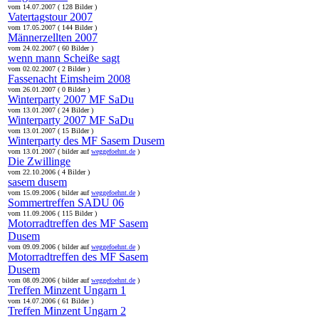
vom 14.07.2007 ( 128 Bilder )
Vatertagstour 2007
vom 17.05.2007 ( 144 Bilder )
Männerzellten 2007
vom 24.02.2007 ( 60 Bilder )
wenn mann Scheiße sagt
vom 02.02.2007 ( 2 Bilder )
Fassenacht Eimsheim 2008
vom 26.01.2007 ( 0 Bilder )
Winterparty 2007 MF SaDu
vom 13.01.2007 ( 24 Bilder )
Winterparty 2007 MF SaDu
vom 13.01.2007 ( 15 Bilder )
Winterparty des MF Sasem Dusem
vom 13.01.2007 ( bilder auf
weggefoehnt.de
)
Die Zwillinge
vom 22.10.2006 ( 4 Bilder )
sasem dusem
vom 15.09.2006 ( bilder auf
weggefoehnt.de
)
Sommertreffen SADU 06
vom 11.09.2006 ( 115 Bilder )
Motorradtreffen des MF Sasem
Dusem
vom 09.09.2006 ( bilder auf
weggefoehnt.de
)
Motorradtreffen des MF Sasem
Dusem
vom 08.09.2006 ( bilder auf
weggefoehnt.de
)
Treffen Minzent Ungarn 1
vom 14.07.2006 ( 61 Bilder )
Treffen Minzent Ungarn 2