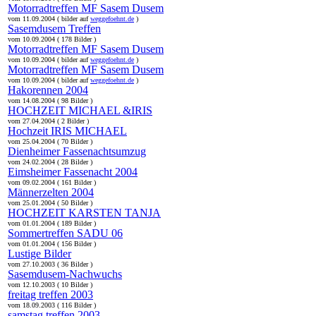
Motorradtreffen MF Sasem Dusem
vom 11.09.2004 ( bilder auf
weggefoehnt.de
)
Sasemdusem Treffen
vom 10.09.2004 ( 178 Bilder )
Motorradtreffen MF Sasem Dusem
vom 10.09.2004 ( bilder auf
weggefoehnt.de
)
Motorradtreffen MF Sasem Dusem
vom 10.09.2004 ( bilder auf
weggefoehnt.de
)
Hakorennen 2004
vom 14.08.2004 ( 98 Bilder )
HOCHZEIT MICHAEL &IRIS
vom 27.04.2004 ( 2 Bilder )
Hochzeit IRIS MICHAEL
vom 25.04.2004 ( 70 Bilder )
Dienheimer Fassenachtsumzug
vom 24.02.2004 ( 28 Bilder )
Eimsheimer Fassenacht 2004
vom 09.02.2004 ( 161 Bilder )
Männerzelten 2004
vom 25.01.2004 ( 50 Bilder )
HOCHZEIT KARSTEN TANJA
vom 01.01.2004 ( 189 Bilder )
Sommertreffen SADU 06
vom 01.01.2004 ( 156 Bilder )
Lustige Bilder
vom 27.10.2003 ( 36 Bilder )
Sasemdusem-Nachwuchs
vom 12.10.2003 ( 10 Bilder )
freitag treffen 2003
vom 18.09.2003 ( 116 Bilder )
samstag treffen 2003