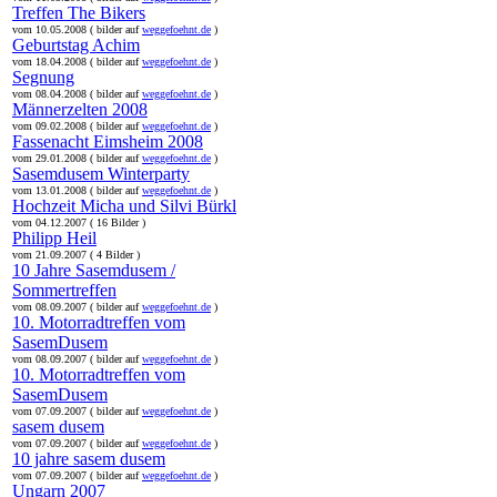
Treffen The Bikers
vom 10.05.2008 ( bilder auf
weggefoehnt.de
)
Geburtstag Achim
vom 18.04.2008 ( bilder auf
weggefoehnt.de
)
Segnung
vom 08.04.2008 ( bilder auf
weggefoehnt.de
)
Männerzelten 2008
vom 09.02.2008 ( bilder auf
weggefoehnt.de
)
Fassenacht Eimsheim 2008
vom 29.01.2008 ( bilder auf
weggefoehnt.de
)
Sasemdusem Winterparty
vom 13.01.2008 ( bilder auf
weggefoehnt.de
)
Hochzeit Micha und Silvi Bürkl
vom 04.12.2007 ( 16 Bilder )
Philipp Heil
vom 21.09.2007 ( 4 Bilder )
10 Jahre Sasemdusem /
Sommertreffen
vom 08.09.2007 ( bilder auf
weggefoehnt.de
)
10. Motorradtreffen vom
SasemDusem
vom 08.09.2007 ( bilder auf
weggefoehnt.de
)
10. Motorradtreffen vom
SasemDusem
vom 07.09.2007 ( bilder auf
weggefoehnt.de
)
sasem dusem
vom 07.09.2007 ( bilder auf
weggefoehnt.de
)
10 jahre sasem dusem
vom 07.09.2007 ( bilder auf
weggefoehnt.de
)
Ungarn 2007