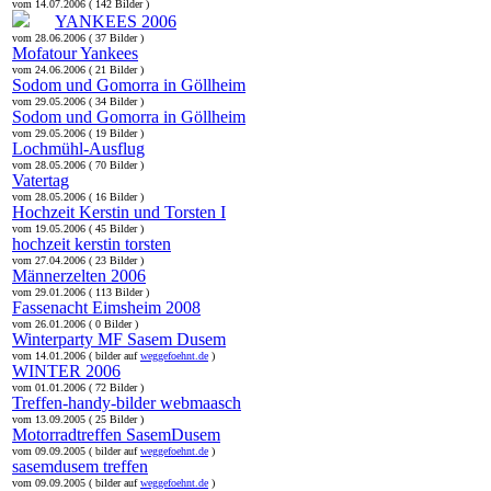
vom 14.07.2006 ( 142 Bilder )
YANKEES 2006
vom 28.06.2006 ( 37 Bilder )
Mofatour Yankees
vom 24.06.2006 ( 21 Bilder )
Sodom und Gomorra in Göllheim
vom 29.05.2006 ( 34 Bilder )
Sodom und Gomorra in Göllheim
vom 29.05.2006 ( 19 Bilder )
Lochmühl-Ausflug
vom 28.05.2006 ( 70 Bilder )
Vatertag
vom 28.05.2006 ( 16 Bilder )
Hochzeit Kerstin und Torsten I
vom 19.05.2006 ( 45 Bilder )
hochzeit kerstin torsten
vom 27.04.2006 ( 23 Bilder )
Männerzelten 2006
vom 29.01.2006 ( 113 Bilder )
Fassenacht Eimsheim 2008
vom 26.01.2006 ( 0 Bilder )
Winterparty MF Sasem Dusem
vom 14.01.2006 ( bilder auf
weggefoehnt.de
)
WINTER 2006
vom 01.01.2006 ( 72 Bilder )
Treffen-handy-bilder webmaasch
vom 13.09.2005 ( 25 Bilder )
Motorradtreffen SasemDusem
vom 09.09.2005 ( bilder auf
weggefoehnt.de
)
sasemdusem treffen
vom 09.09.2005 ( bilder auf
weggefoehnt.de
)