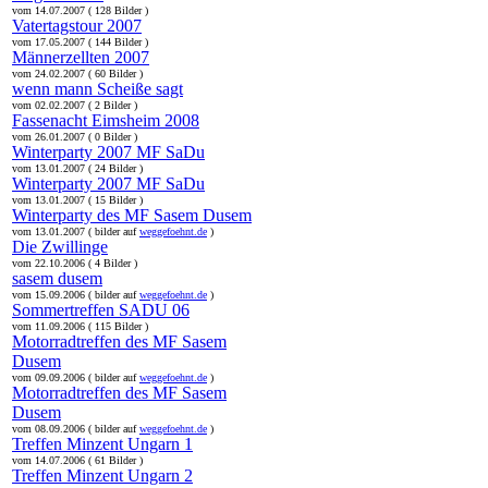
vom 14.07.2007 ( 128 Bilder )
Vatertagstour 2007
vom 17.05.2007 ( 144 Bilder )
Männerzellten 2007
vom 24.02.2007 ( 60 Bilder )
wenn mann Scheiße sagt
vom 02.02.2007 ( 2 Bilder )
Fassenacht Eimsheim 2008
vom 26.01.2007 ( 0 Bilder )
Winterparty 2007 MF SaDu
vom 13.01.2007 ( 24 Bilder )
Winterparty 2007 MF SaDu
vom 13.01.2007 ( 15 Bilder )
Winterparty des MF Sasem Dusem
vom 13.01.2007 ( bilder auf
weggefoehnt.de
)
Die Zwillinge
vom 22.10.2006 ( 4 Bilder )
sasem dusem
vom 15.09.2006 ( bilder auf
weggefoehnt.de
)
Sommertreffen SADU 06
vom 11.09.2006 ( 115 Bilder )
Motorradtreffen des MF Sasem
Dusem
vom 09.09.2006 ( bilder auf
weggefoehnt.de
)
Motorradtreffen des MF Sasem
Dusem
vom 08.09.2006 ( bilder auf
weggefoehnt.de
)
Treffen Minzent Ungarn 1
vom 14.07.2006 ( 61 Bilder )
Treffen Minzent Ungarn 2