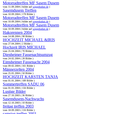
Motorradtreffen MF Sasem Dusem
vom 11.09.2004 ( bilder auf
weggefoehnt.de
)
Sasemdusem Treffen
vom 10.09.2004 ( 178 Bilder )
Motorradtreffen MF Sasem Dusem
vom 10.09.2004 ( bilder auf
weggefoehnt.de
)
Motorradtreffen MF Sasem Dusem
vom 10.09.2004 ( bilder auf
weggefoehnt.de
)
Hakorennen 2004
vom 14.08.2004 ( 98 Bilder )
HOCHZEIT MICHAEL &IRIS
vom 27.04.2004 ( 2 Bilder )
Hochzeit IRIS MICHAEL
vom 25.04.2004 ( 70 Bilder )
Dienheimer Fassenachtsumzug
vom 24.02.2004 ( 28 Bilder )
Eimsheimer Fassenacht 2004
vom 09.02.2004 ( 161 Bilder )
Männerzelten 2004
vom 25.01.2004 ( 50 Bilder )
HOCHZEIT KARSTEN TANJA
vom 01.01.2004 ( 189 Bilder )
Sommertreffen SADU 06
vom 01.01.2004 ( 156 Bilder )
Lustige Bilder
vom 27.10.2003 ( 36 Bilder )
Sasemdusem-Nachwuchs
vom 12.10.2003 ( 10 Bilder )
freitag treffen 2003
vom 18.09.2003 ( 116 Bilder )
samstag treffen 2003