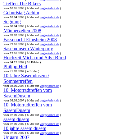
Treffen The Bikers
vom 10.05.2008 ( bilder auf
weggefoehnt.de
)
Geburtstag Achim
vom 18.04.2008 ( bilder auf
weggefoehnt.de
)
Segnung
vom 08.04.2008 ( bilder auf
weggefoehnt.de
)
Männerzelten 2008
vom 09.02.2008 ( bilder auf
weggefoehnt.de
)
Fassenacht Eimsheim 2008
vom 29.01.2008 ( bilder auf
weggefoehnt.de
)
Sasemdusem Winterparty
vom 13.01.2008 ( bilder auf
weggefoehnt.de
)
Hochzeit Micha und Silvi Bürkl
vom 04.12.2007 ( 16 Bilder )
Philipp Heil
vom 21.09.2007 ( 4 Bilder )
10 Jahre Sasemdusem /
Sommertreffen
vom 08.09.2007 ( bilder auf
weggefoehnt.de
)
10. Motorradtreffen vom
SasemDusem
vom 08.09.2007 ( bilder auf
weggefoehnt.de
)
10. Motorradtreffen vom
SasemDusem
vom 07.09.2007 ( bilder auf
weggefoehnt.de
)
sasem dusem
vom 07.09.2007 ( bilder auf
weggefoehnt.de
)
10 jahre sasem dusem
vom 07.09.2007 ( bilder auf
weggefoehnt.de
)
Ungarn 2007