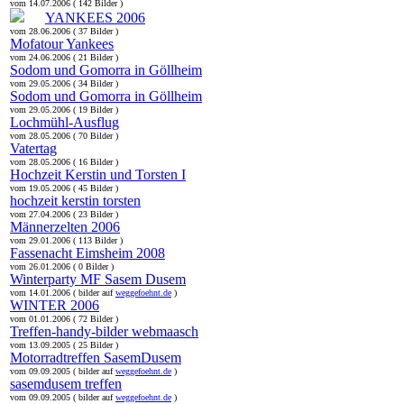
vom 14.07.2006 ( 142 Bilder )
YANKEES 2006
vom 28.06.2006 ( 37 Bilder )
Mofatour Yankees
vom 24.06.2006 ( 21 Bilder )
Sodom und Gomorra in Göllheim
vom 29.05.2006 ( 34 Bilder )
Sodom und Gomorra in Göllheim
vom 29.05.2006 ( 19 Bilder )
Lochmühl-Ausflug
vom 28.05.2006 ( 70 Bilder )
Vatertag
vom 28.05.2006 ( 16 Bilder )
Hochzeit Kerstin und Torsten I
vom 19.05.2006 ( 45 Bilder )
hochzeit kerstin torsten
vom 27.04.2006 ( 23 Bilder )
Männerzelten 2006
vom 29.01.2006 ( 113 Bilder )
Fassenacht Eimsheim 2008
vom 26.01.2006 ( 0 Bilder )
Winterparty MF Sasem Dusem
vom 14.01.2006 ( bilder auf
weggefoehnt.de
)
WINTER 2006
vom 01.01.2006 ( 72 Bilder )
Treffen-handy-bilder webmaasch
vom 13.09.2005 ( 25 Bilder )
Motorradtreffen SasemDusem
vom 09.09.2005 ( bilder auf
weggefoehnt.de
)
sasemdusem treffen
vom 09.09.2005 ( bilder auf
weggefoehnt.de
)