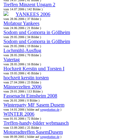
vom 14.07.2006 ( 61 Bilder )
Treffen Minzent Ungarn 2
vom 14.07.2006 ( 142 Bilder )
YANKEES 2006
vom 28.06.2006 ( 37 Bilder )
Mofatour Yankees
vom 24.06.2006 ( 21 Bilder )
Sodom und Gomorra in Göllheim
vom 29.05.2006 ( 34 Bilder )
Sodom und Gomorra in Göllheim
vom 29.05.2006 ( 19 Bilder )
Lochmühl-Ausflug
vom 28.05.2006 ( 70 Bilder )
Vatertag
vom 28.05.2006 ( 16 Bilder )
Hochzeit Kerstin und Torsten I
vom 19.05.2006 ( 45 Bilder )
hochzeit kerstin torsten
vom 27.04.2006 ( 23 Bilder )
Männerzelten 2006
vom 29.01.2006 ( 113 Bilder )
Fassenacht Eimsheim 2008
vom 26.01.2006 ( 0 Bilder )
Winterparty MF Sasem Dusem
vom 14.01.2006 ( bilder auf
weggefoehnt.de
)
WINTER 2006
vom 01.01.2006 ( 72 Bilder )
Treffen-handy-bilder webmaasch
vom 13.09.2005 ( 25 Bilder )
Motorradtreffen SasemDusem
vom 09.09.2005 ( bilder auf
weggefoehnt.de
)