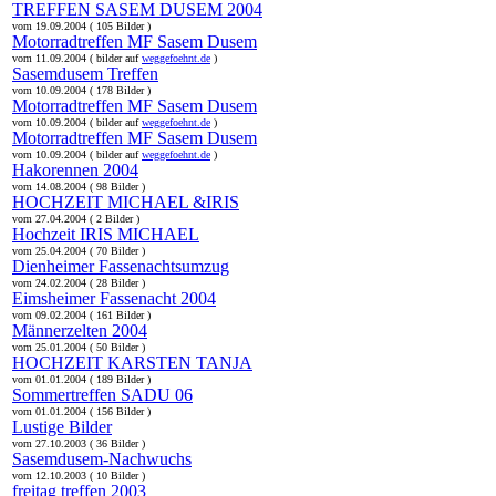
TREFFEN SASEM DUSEM 2004
vom 19.09.2004 ( 105 Bilder )
Motorradtreffen MF Sasem Dusem
vom 11.09.2004 ( bilder auf
weggefoehnt.de
)
Sasemdusem Treffen
vom 10.09.2004 ( 178 Bilder )
Motorradtreffen MF Sasem Dusem
vom 10.09.2004 ( bilder auf
weggefoehnt.de
)
Motorradtreffen MF Sasem Dusem
vom 10.09.2004 ( bilder auf
weggefoehnt.de
)
Hakorennen 2004
vom 14.08.2004 ( 98 Bilder )
HOCHZEIT MICHAEL &IRIS
vom 27.04.2004 ( 2 Bilder )
Hochzeit IRIS MICHAEL
vom 25.04.2004 ( 70 Bilder )
Dienheimer Fassenachtsumzug
vom 24.02.2004 ( 28 Bilder )
Eimsheimer Fassenacht 2004
vom 09.02.2004 ( 161 Bilder )
Männerzelten 2004
vom 25.01.2004 ( 50 Bilder )
HOCHZEIT KARSTEN TANJA
vom 01.01.2004 ( 189 Bilder )
Sommertreffen SADU 06
vom 01.01.2004 ( 156 Bilder )
Lustige Bilder
vom 27.10.2003 ( 36 Bilder )
Sasemdusem-Nachwuchs
vom 12.10.2003 ( 10 Bilder )
freitag treffen 2003