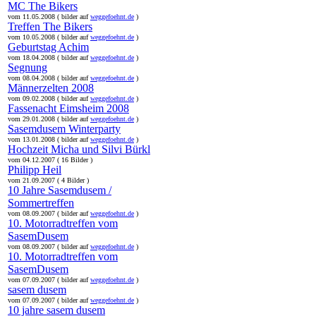
MC The Bikers
vom 11.05.2008 ( bilder auf
weggefoehnt.de
)
Treffen The Bikers
vom 10.05.2008 ( bilder auf
weggefoehnt.de
)
Geburtstag Achim
vom 18.04.2008 ( bilder auf
weggefoehnt.de
)
Segnung
vom 08.04.2008 ( bilder auf
weggefoehnt.de
)
Männerzelten 2008
vom 09.02.2008 ( bilder auf
weggefoehnt.de
)
Fassenacht Eimsheim 2008
vom 29.01.2008 ( bilder auf
weggefoehnt.de
)
Sasemdusem Winterparty
vom 13.01.2008 ( bilder auf
weggefoehnt.de
)
Hochzeit Micha und Silvi Bürkl
vom 04.12.2007 ( 16 Bilder )
Philipp Heil
vom 21.09.2007 ( 4 Bilder )
10 Jahre Sasemdusem /
Sommertreffen
vom 08.09.2007 ( bilder auf
weggefoehnt.de
)
10. Motorradtreffen vom
SasemDusem
vom 08.09.2007 ( bilder auf
weggefoehnt.de
)
10. Motorradtreffen vom
SasemDusem
vom 07.09.2007 ( bilder auf
weggefoehnt.de
)
sasem dusem
vom 07.09.2007 ( bilder auf
weggefoehnt.de
)
10 jahre sasem dusem