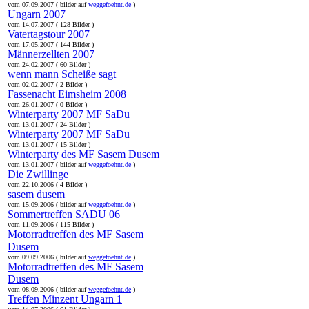
vom 07.09.2007 ( bilder auf
weggefoehnt.de
)
Ungarn 2007
vom 14.07.2007 ( 128 Bilder )
Vatertagstour 2007
vom 17.05.2007 ( 144 Bilder )
Männerzellten 2007
vom 24.02.2007 ( 60 Bilder )
wenn mann Scheiße sagt
vom 02.02.2007 ( 2 Bilder )
Fassenacht Eimsheim 2008
vom 26.01.2007 ( 0 Bilder )
Winterparty 2007 MF SaDu
vom 13.01.2007 ( 24 Bilder )
Winterparty 2007 MF SaDu
vom 13.01.2007 ( 15 Bilder )
Winterparty des MF Sasem Dusem
vom 13.01.2007 ( bilder auf
weggefoehnt.de
)
Die Zwillinge
vom 22.10.2006 ( 4 Bilder )
sasem dusem
vom 15.09.2006 ( bilder auf
weggefoehnt.de
)
Sommertreffen SADU 06
vom 11.09.2006 ( 115 Bilder )
Motorradtreffen des MF Sasem
Dusem
vom 09.09.2006 ( bilder auf
weggefoehnt.de
)
Motorradtreffen des MF Sasem
Dusem
vom 08.09.2006 ( bilder auf
weggefoehnt.de
)
Treffen Minzent Ungarn 1