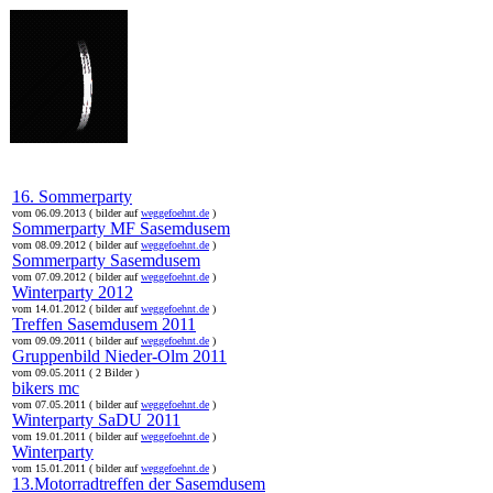
online:
home
Historie
Mitglieder
Bilder
Anfahrt
Term
16. Sommerparty
vom 06.09.2013 ( bilder auf
weggefoehnt.de
)
Sommerparty MF Sasemdusem
vom 08.09.2012 ( bilder auf
weggefoehnt.de
)
Sommerparty Sasemdusem
vom 07.09.2012 ( bilder auf
weggefoehnt.de
)
Winterparty 2012
vom 14.01.2012 ( bilder auf
weggefoehnt.de
)
Treffen Sasemdusem 2011
vom 09.09.2011 ( bilder auf
weggefoehnt.de
)
Gruppenbild Nieder-Olm 2011
vom 09.05.2011 ( 2 Bilder )
bikers mc
vom 07.05.2011 ( bilder auf
weggefoehnt.de
)
Winterparty SaDU 2011
vom 19.01.2011 ( bilder auf
weggefoehnt.de
)
Winterparty
vom 15.01.2011 ( bilder auf
weggefoehnt.de
)
13.Motorradtreffen der Sasemdusem