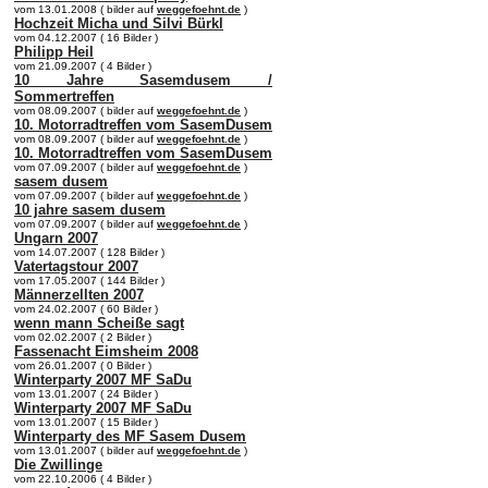
vom 13.01.2008 ( bilder auf
weggefoehnt.de
)
Hochzeit Micha und Silvi Bürkl
vom 04.12.2007 ( 16 Bilder )
Philipp Heil
vom 21.09.2007 ( 4 Bilder )
10 Jahre Sasemdusem /
Sommertreffen
vom 08.09.2007 ( bilder auf
weggefoehnt.de
)
10. Motorradtreffen vom SasemDusem
vom 08.09.2007 ( bilder auf
weggefoehnt.de
)
10. Motorradtreffen vom SasemDusem
vom 07.09.2007 ( bilder auf
weggefoehnt.de
)
sasem dusem
vom 07.09.2007 ( bilder auf
weggefoehnt.de
)
10 jahre sasem dusem
vom 07.09.2007 ( bilder auf
weggefoehnt.de
)
Ungarn 2007
vom 14.07.2007 ( 128 Bilder )
Vatertagstour 2007
vom 17.05.2007 ( 144 Bilder )
Männerzellten 2007
vom 24.02.2007 ( 60 Bilder )
wenn mann Scheiße sagt
vom 02.02.2007 ( 2 Bilder )
Fassenacht Eimsheim 2008
vom 26.01.2007 ( 0 Bilder )
Winterparty 2007 MF SaDu
vom 13.01.2007 ( 24 Bilder )
Winterparty 2007 MF SaDu
vom 13.01.2007 ( 15 Bilder )
Winterparty des MF Sasem Dusem
vom 13.01.2007 ( bilder auf
weggefoehnt.de
)
Die Zwillinge
vom 22.10.2006 ( 4 Bilder )