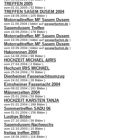
TREFFEN 2005
vom 01.01.2005 ( 52 Bilder )
TREFFEN SASEM DUSEM 2004
vom 19.09.2004 ( 105 Bilder )
Motorradtreffen MF Sasem Dusem
vom 11.09.2004 ( bilder auf
weggefoehnt.de
)
Sasemdusem Treffen
vom 10.09.2004 ( 178 Bilder )
Motorradtreffen MF Sasem Dusem
vom 10.09.2004 ( bilder auf
weggefoehnt.de
)
Motorradtreffen MF Sasem Dusem
vom 10.09.2004 ( bilder auf
weggefoehnt.de
)
Hakorennen 2004
vom 14.08.2004 ( 98 Bilder )
HOCHZEIT MICHAEL &IRIS
vom 27.04.2004 ( 2 Bilder )
Hochzeit IRIS MICHAEL
vom 25.04.2004 ( 70 Bilder )
Dienheimer Fassenachtsumzug
vom 24.02.2004 ( 28 Bilder )
Eimsheimer Fassenacht 2004
vom 09.02.2004 ( 161 Bilder )
Männerzelten 2004
vom 25.01.2004 ( 50 Bilder )
HOCHZEIT KARSTEN TANJA
vom 01.01.2004 ( 189 Bilder )
Sommertreffen SADU 06
vom 01.01.2004 ( 156 Bilder )
Lustige Bilder
vom 27.10.2003 ( 36 Bilder )
Sasemdusem-Nachwuchs
vom 12.10.2003 ( 10 Bilder )
freitag treffen 2003
vom 18.09.2003 ( 116 Bilder )