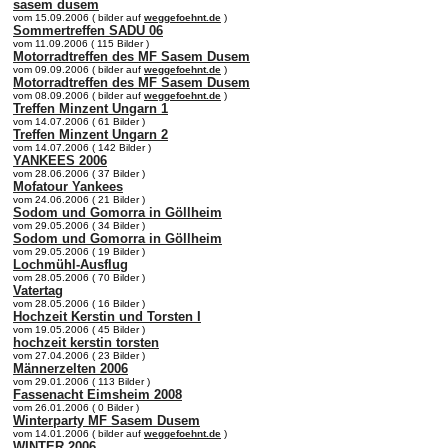
sasem dusem
vom 15.09.2006 ( bilder auf
weggefoehnt.de
)
Sommertreffen SADU 06
vom 11.09.2006 ( 115 Bilder )
Motorradtreffen des MF Sasem Dusem
vom 09.09.2006 ( bilder auf
weggefoehnt.de
)
Motorradtreffen des MF Sasem Dusem
vom 08.09.2006 ( bilder auf
weggefoehnt.de
)
Treffen Minzent Ungarn 1
vom 14.07.2006 ( 61 Bilder )
Treffen Minzent Ungarn 2
vom 14.07.2006 ( 142 Bilder )
YANKEES 2006
vom 28.06.2006 ( 37 Bilder )
Mofatour Yankees
vom 24.06.2006 ( 21 Bilder )
Sodom und Gomorra in Göllheim
vom 29.05.2006 ( 34 Bilder )
Sodom und Gomorra in Göllheim
vom 29.05.2006 ( 19 Bilder )
Lochmühl-Ausflug
vom 28.05.2006 ( 70 Bilder )
Vatertag
vom 28.05.2006 ( 16 Bilder )
Hochzeit Kerstin und Torsten I
vom 19.05.2006 ( 45 Bilder )
hochzeit kerstin torsten
vom 27.04.2006 ( 23 Bilder )
Männerzelten 2006
vom 29.01.2006 ( 113 Bilder )
Fassenacht Eimsheim 2008
vom 26.01.2006 ( 0 Bilder )
Winterparty MF Sasem Dusem
vom 14.01.2006 ( bilder auf
weggefoehnt.de
)
WINTER 2006