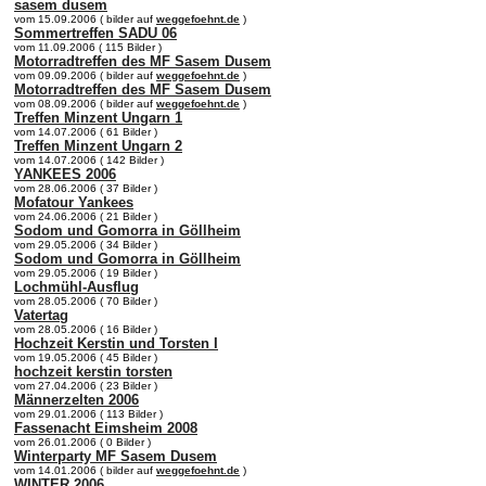
sasem dusem
vom 15.09.2006 ( bilder auf
weggefoehnt.de
)
Sommertreffen SADU 06
vom 11.09.2006 ( 115 Bilder )
Motorradtreffen des MF Sasem Dusem
vom 09.09.2006 ( bilder auf
weggefoehnt.de
)
Motorradtreffen des MF Sasem Dusem
vom 08.09.2006 ( bilder auf
weggefoehnt.de
)
Treffen Minzent Ungarn 1
vom 14.07.2006 ( 61 Bilder )
Treffen Minzent Ungarn 2
vom 14.07.2006 ( 142 Bilder )
YANKEES 2006
vom 28.06.2006 ( 37 Bilder )
Mofatour Yankees
vom 24.06.2006 ( 21 Bilder )
Sodom und Gomorra in Göllheim
vom 29.05.2006 ( 34 Bilder )
Sodom und Gomorra in Göllheim
vom 29.05.2006 ( 19 Bilder )
Lochmühl-Ausflug
vom 28.05.2006 ( 70 Bilder )
Vatertag
vom 28.05.2006 ( 16 Bilder )
Hochzeit Kerstin und Torsten I
vom 19.05.2006 ( 45 Bilder )
hochzeit kerstin torsten
vom 27.04.2006 ( 23 Bilder )
Männerzelten 2006
vom 29.01.2006 ( 113 Bilder )
Fassenacht Eimsheim 2008
vom 26.01.2006 ( 0 Bilder )
Winterparty MF Sasem Dusem
vom 14.01.2006 ( bilder auf
weggefoehnt.de
)
WINTER 2006