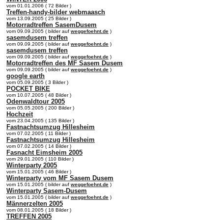
vom 01.01.2006 ( 72 Bilder )
Treffen-handy-bilder webmaasch
vom 13.09.2005 ( 25 Bilder )
Motorradtreffen SasemDusem
vom 09.09.2005 ( bilder auf
weggefoehnt.de
)
sasemdusem treffen
vom 09.09.2005 ( bilder auf
weggefoehnt.de
)
sasemdusem treffen
vom 09.09.2005 ( bilder auf
weggefoehnt.de
)
Motorradtreffen des MF Sasem Dusem
vom 09.09.2005 ( bilder auf
weggefoehnt.de
)
google earth
vom 05.09.2005 ( 3 Bilder )
POCKET BIKE
vom 10.07.2005 ( 48 Bilder )
Odenwaldtour 2005
vom 05.05.2005 ( 200 Bilder )
Hochzeit
vom 23.04.2005 ( 135 Bilder )
Fastnachtsumzug Hillesheim
vom 07.02.2005 ( 11 Bilder )
Fastnachtsumzug Hillesheim
vom 07.02.2005 ( 14 Bilder )
Fasnacht Eimsheim 2005
vom 29.01.2005 ( 110 Bilder )
Winterparty 2005
vom 15.01.2005 ( 46 Bilder )
Winterparty vom MF Sasem Dusem
vom 15.01.2005 ( bilder auf
weggefoehnt.de
)
Winterparty Sasem-Dusem
vom 15.01.2005 ( bilder auf
weggefoehnt.de
)
Männerzelten 2005
vom 08.01.2005 ( 18 Bilder )
TREFFEN 2005