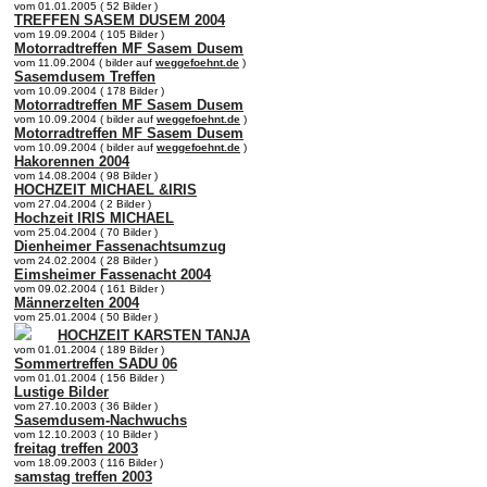
vom 01.01.2005 ( 52 Bilder )
TREFFEN SASEM DUSEM 2004
vom 19.09.2004 ( 105 Bilder )
Motorradtreffen MF Sasem Dusem
vom 11.09.2004 ( bilder auf
weggefoehnt.de
)
Sasemdusem Treffen
vom 10.09.2004 ( 178 Bilder )
Motorradtreffen MF Sasem Dusem
vom 10.09.2004 ( bilder auf
weggefoehnt.de
)
Motorradtreffen MF Sasem Dusem
vom 10.09.2004 ( bilder auf
weggefoehnt.de
)
Hakorennen 2004
vom 14.08.2004 ( 98 Bilder )
HOCHZEIT MICHAEL &IRIS
vom 27.04.2004 ( 2 Bilder )
Hochzeit IRIS MICHAEL
vom 25.04.2004 ( 70 Bilder )
Dienheimer Fassenachtsumzug
vom 24.02.2004 ( 28 Bilder )
Eimsheimer Fassenacht 2004
vom 09.02.2004 ( 161 Bilder )
Männerzelten 2004
vom 25.01.2004 ( 50 Bilder )
HOCHZEIT KARSTEN TANJA
vom 01.01.2004 ( 189 Bilder )
Sommertreffen SADU 06
vom 01.01.2004 ( 156 Bilder )
Lustige Bilder
vom 27.10.2003 ( 36 Bilder )
Sasemdusem-Nachwuchs
vom 12.10.2003 ( 10 Bilder )
freitag treffen 2003
vom 18.09.2003 ( 116 Bilder )
samstag treffen 2003