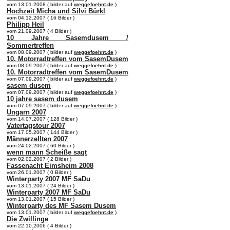
vom 13.01.2008 ( bilder auf
weggefoehnt.de
)
Hochzeit Micha und Silvi Bürkl
vom 04.12.2007 ( 16 Bilder )
Philipp Heil
vom 21.09.2007 ( 4 Bilder )
10 Jahre Sasemdusem /
Sommertreffen
vom 08.09.2007 ( bilder auf
weggefoehnt.de
)
10. Motorradtreffen vom SasemDusem
vom 08.09.2007 ( bilder auf
weggefoehnt.de
)
10. Motorradtreffen vom SasemDusem
vom 07.09.2007 ( bilder auf
weggefoehnt.de
)
sasem dusem
vom 07.09.2007 ( bilder auf
weggefoehnt.de
)
10 jahre sasem dusem
vom 07.09.2007 ( bilder auf
weggefoehnt.de
)
Ungarn 2007
vom 14.07.2007 ( 128 Bilder )
Vatertagstour 2007
vom 17.05.2007 ( 144 Bilder )
Männerzellten 2007
vom 24.02.2007 ( 60 Bilder )
wenn mann Scheiße sagt
vom 02.02.2007 ( 2 Bilder )
Fassenacht Eimsheim 2008
vom 26.01.2007 ( 0 Bilder )
Winterparty 2007 MF SaDu
vom 13.01.2007 ( 24 Bilder )
Winterparty 2007 MF SaDu
vom 13.01.2007 ( 15 Bilder )
Winterparty des MF Sasem Dusem
vom 13.01.2007 ( bilder auf
weggefoehnt.de
)
Die Zwillinge
vom 22.10.2006 ( 4 Bilder )