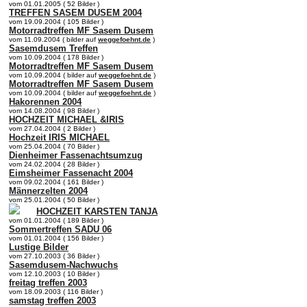
vom 01.01.2005 ( 52 Bilder )
TREFFEN SASEM DUSEM 2004
vom 19.09.2004 ( 105 Bilder )
Motorradtreffen MF Sasem Dusem
vom 11.09.2004 ( bilder auf
weggefoehnt.de
)
Sasemdusem Treffen
vom 10.09.2004 ( 178 Bilder )
Motorradtreffen MF Sasem Dusem
vom 10.09.2004 ( bilder auf
weggefoehnt.de
)
Motorradtreffen MF Sasem Dusem
vom 10.09.2004 ( bilder auf
weggefoehnt.de
)
Hakorennen 2004
vom 14.08.2004 ( 98 Bilder )
HOCHZEIT MICHAEL &IRIS
vom 27.04.2004 ( 2 Bilder )
Hochzeit IRIS MICHAEL
vom 25.04.2004 ( 70 Bilder )
Dienheimer Fassenachtsumzug
vom 24.02.2004 ( 28 Bilder )
Eimsheimer Fassenacht 2004
vom 09.02.2004 ( 161 Bilder )
Männerzelten 2004
vom 25.01.2004 ( 50 Bilder )
HOCHZEIT KARSTEN TANJA
vom 01.01.2004 ( 189 Bilder )
Sommertreffen SADU 06
vom 01.01.2004 ( 156 Bilder )
Lustige Bilder
vom 27.10.2003 ( 36 Bilder )
Sasemdusem-Nachwuchs
vom 12.10.2003 ( 10 Bilder )
freitag treffen 2003
vom 18.09.2003 ( 116 Bilder )
samstag treffen 2003