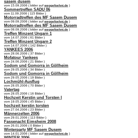
sasem dusem
vom 15.09.2006 ( bilder auf
weggefoehnt.de
)
Sommertreffen SADU 06
vom 11.09.2006 ( 115 Bilder )
Motorradtreffen des MF Sasem Dusem
vom 09.09.2006 ( bilder auf
weggefoehnt.de
)
Motorradtreffen des MF Sasem Dusem
vom 08.09.2006 ( bilder auf
weggefoehnt.de
)
Treffen Minzent Ungarn 1
vom 14.07.2006 ( 61 Bilder )
Treffen Minzent Ungarn 2
vom 14.07.2006 ( 142 Bilder )
YANKEES 2006
vom 28.06.2006 ( 37 Bilder )
Mofatour Yankees
vom 24.06.2006 ( 21 Bilder )
Sodom und Gomorra in Göllheim
vom 29.05.2006 ( 34 Bilder )
Sodom und Gomorra in Göllheim
vom 29.05.2006 ( 19 Bilder )
Lochmühl-Ausflug
vom 28.05.2006 ( 70 Bilder )
Vatertag
vom 28.05.2006 ( 16 Bilder )
Hochzeit Kerstin und Torsten I
vom 19.05.2006 ( 45 Bilder )
hochzeit kerstin torsten
vom 27.04.2006 ( 23 Bilder )
Männerzelten 2006
vom 29.01.2006 ( 113 Bilder )
Fassenacht Eimsheim 2008
vom 26.01.2006 ( 0 Bilder )
Winterparty MF Sasem Dusem
vom 14.01.2006 ( bilder auf
weggefoehnt.de
)
WINTER 2006