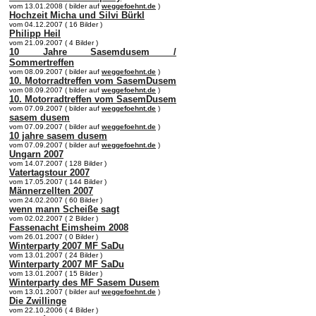
vom 13.01.2008 ( bilder auf
weggefoehnt.de
)
Hochzeit Micha und Silvi Bürkl
vom 04.12.2007 ( 16 Bilder )
Philipp Heil
vom 21.09.2007 ( 4 Bilder )
10 Jahre Sasemdusem /
Sommertreffen
vom 08.09.2007 ( bilder auf
weggefoehnt.de
)
10. Motorradtreffen vom SasemDusem
vom 08.09.2007 ( bilder auf
weggefoehnt.de
)
10. Motorradtreffen vom SasemDusem
vom 07.09.2007 ( bilder auf
weggefoehnt.de
)
sasem dusem
vom 07.09.2007 ( bilder auf
weggefoehnt.de
)
10 jahre sasem dusem
vom 07.09.2007 ( bilder auf
weggefoehnt.de
)
Ungarn 2007
vom 14.07.2007 ( 128 Bilder )
Vatertagstour 2007
vom 17.05.2007 ( 144 Bilder )
Männerzellten 2007
vom 24.02.2007 ( 60 Bilder )
wenn mann Scheiße sagt
vom 02.02.2007 ( 2 Bilder )
Fassenacht Eimsheim 2008
vom 26.01.2007 ( 0 Bilder )
Winterparty 2007 MF SaDu
vom 13.01.2007 ( 24 Bilder )
Winterparty 2007 MF SaDu
vom 13.01.2007 ( 15 Bilder )
Winterparty des MF Sasem Dusem
vom 13.01.2007 ( bilder auf
weggefoehnt.de
)
Die Zwillinge
vom 22.10.2006 ( 4 Bilder )