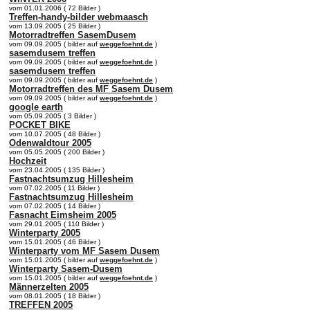
vom 01.01.2006 ( 72 Bilder )
Treffen-handy-bilder webmaasch
vom 13.09.2005 ( 25 Bilder )
Motorradtreffen SasemDusem
vom 09.09.2005 ( bilder auf
weggefoehnt.de
)
sasemdusem treffen
vom 09.09.2005 ( bilder auf
weggefoehnt.de
)
sasemdusem treffen
vom 09.09.2005 ( bilder auf
weggefoehnt.de
)
Motorradtreffen des MF Sasem Dusem
vom 09.09.2005 ( bilder auf
weggefoehnt.de
)
google earth
vom 05.09.2005 ( 3 Bilder )
POCKET BIKE
vom 10.07.2005 ( 48 Bilder )
Odenwaldtour 2005
vom 05.05.2005 ( 200 Bilder )
Hochzeit
vom 23.04.2005 ( 135 Bilder )
Fastnachtsumzug Hillesheim
vom 07.02.2005 ( 11 Bilder )
Fastnachtsumzug Hillesheim
vom 07.02.2005 ( 14 Bilder )
Fasnacht Eimsheim 2005
vom 29.01.2005 ( 110 Bilder )
Winterparty 2005
vom 15.01.2005 ( 46 Bilder )
Winterparty vom MF Sasem Dusem
vom 15.01.2005 ( bilder auf
weggefoehnt.de
)
Winterparty Sasem-Dusem
vom 15.01.2005 ( bilder auf
weggefoehnt.de
)
Männerzelten 2005
vom 08.01.2005 ( 18 Bilder )
TREFFEN 2005